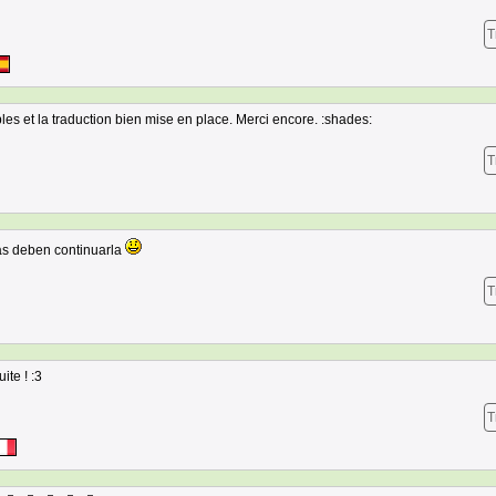
T
les et la traduction bien mise en place. Merci encore. :shades:
T
mas deben continuarla
T
ite ! :3
T