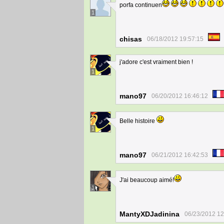
porfa continuen
1
chisas
06/18/2012 19:57:15
j'adore c'est vraiment bien !
1
mano97
06/20/2012 16:46:12
Belle histoire
1
mano97
06/21/2012 16:42:53
J'ai beaucoup aimé!
1
MantyXDJadinina
06/23/2012 12