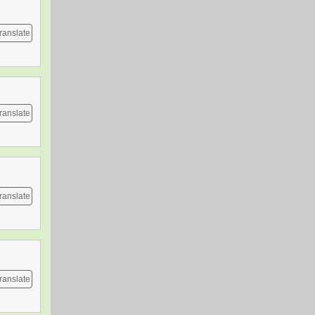
ranslate
ranslate
ranslate
ranslate