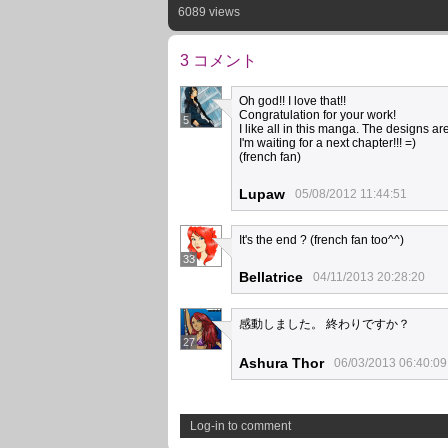
6089 views
3 コメント
Oh god!! I love that!!
Congratulation for your work!
5
I like all in this manga. The designs are
I'm waiting for a next chapter!!! =)
(french fan)
Lupaw
05/08/2012 11:44:51
It's the end ? (french fan too^^)
33
Bellatrice
04/11/2013 20:28:20
感動しました。 終わりですか？
27
Ashura Thor
06/03/2013 06:40:09
Log-in to comment