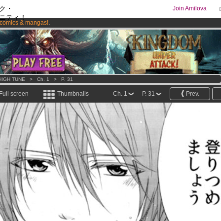
ク・
Join Amilova
ニティ！
comics & mangas!
.
os
per month !
Get membership now
HIGH TUNE
>
Ch. 1
>
P. 31
Full screen
Thumbnails
Ch. 1
P. 31
Prev.