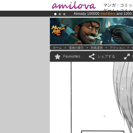
マンガ・コミッ
ゲーム・コミュ
Already 100000
members
and 1000
Amilova
Kickstarter is now LIVE
!.
Premium membership from
3.95 eur
ホーム
>
漫画の索引
>
和風漫画
>
アクション
>
Favourites
シェアする