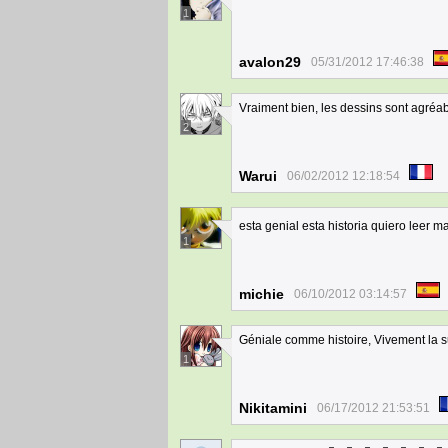
1
avalon29
05/31/2012 17:46:38
Vraiment bien, les dessins sont agréab
2
Warui
06/02/2012 12:18:54
esta genial esta historia quiero leer 
1
michie
06/10/2012 03:14:57
Géniale comme histoire, Vivement la su
1
Nikitamini
06/17/2012 21:53:51