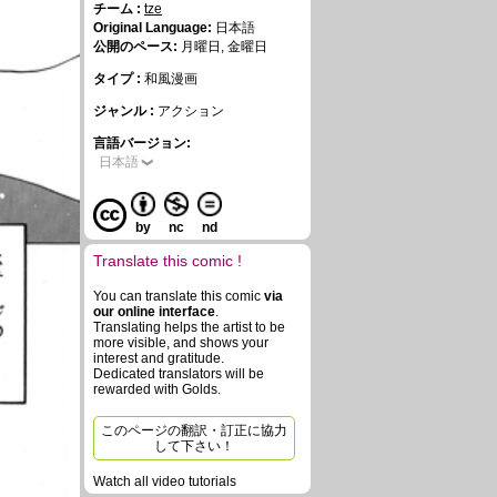
チーム :
tze
Original Language:
日本語
公開のペース:
月曜日, 金曜日
タイプ :
和風漫画
ジャンル :
アクション
言語バージョン:
日本語
by
nc
nd
Translate this comic !
You can translate this comic
via
our online interface
.
Translating helps the artist to be
more visible, and shows your
interest and gratitude.
Dedicated translators will be
rewarded with Golds.
このページの翻訳・訂正に協力
して下さい！
Watch all video tutorials