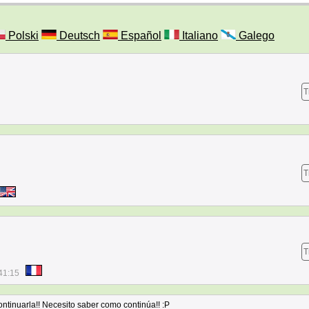
Polski
Deutsch
Español
Italiano
Galego
T
T
T
41:15
ontinuarla!! Necesito saber como continúa!! :P