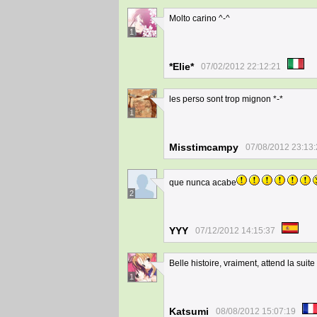
Molto carino ^-^
1
*Elie*
07/02/2012 22:12:21
les perso sont trop mignon *-*
1
Misstimcampy
07/08/2012 23:13
que nunca acabe
2
YYY
07/12/2012 14:15:37
Belle histoire, vraiment, attend la suite
1
Katsumi
08/08/2012 15:07:19