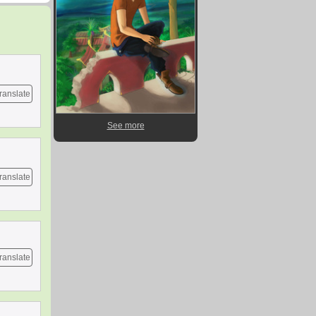
ranslate
See more
ranslate
ranslate