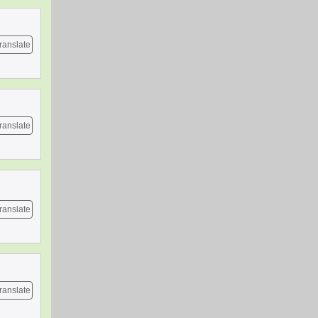
ranslate
ranslate
ranslate
ranslate