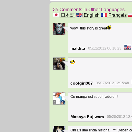
35 Comments In Other Languages.
日本語
English
Français
wow.. this story is great
1
maldita
05/12/2012 06:18:23
1
coolgirl987
05/17/2012 12:15:48
Ce manga est super j'adore !!!
1
Masaya Fujiwara
05/20/2012 12:
Oh! Es una linda historia... ^^ Deben c