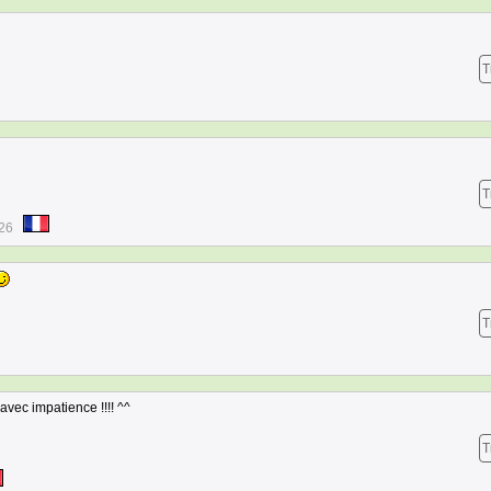
T
T
:26
T
 avec impatience !!!! ^^
T