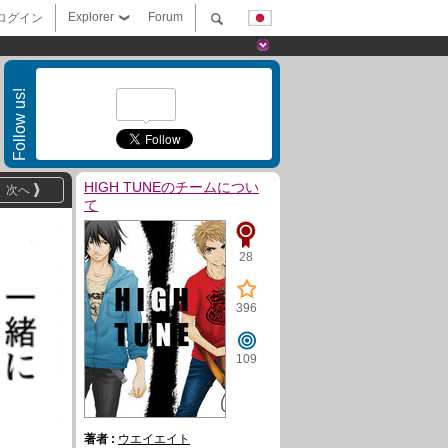
Explorer
Forum
ログイン
Follow us!
HIGH TUNEのチームについ
次へ
て
28
396
109
著者 :
ウエイエイト