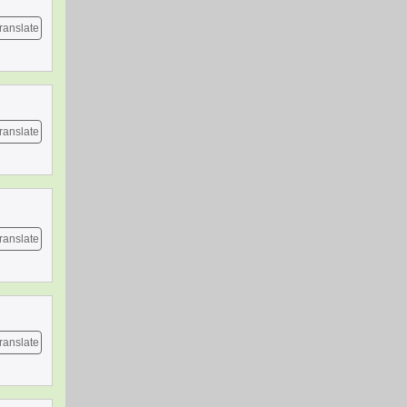
ranslate
ranslate
ranslate
ranslate