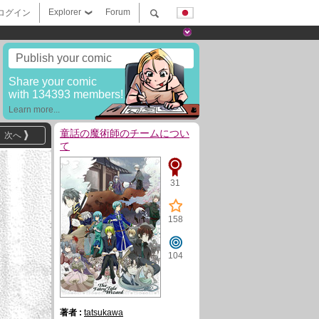
Explorer
Forum
ログイン
Publish your comic
Share your comic
with 134393 members!
Learn more...
童話の魔術師のチームについ
次へ
て
31
158
104
著者 :
tatsukawa