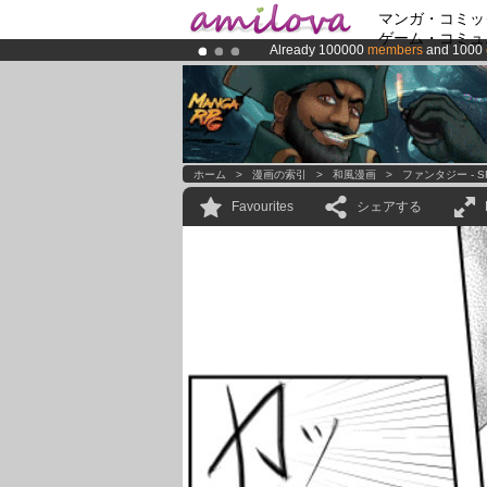
マンガ・コミッ
ゲーム・コミュ
Already 100000
members
and 1000
Amilova
Kickstarter is now LIVE
!.
Premium membership from
3.95 eur
ホーム
>
漫画の索引
>
和風漫画
>
ファンタジー - S
Favourites
シェアする