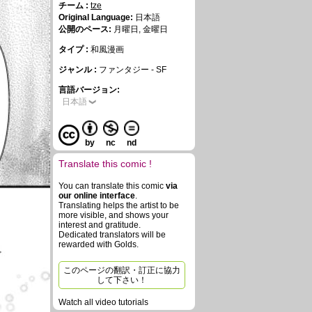
チーム :
tze
Original Language:
日本語
公開のペース:
月曜日, 金曜日
タイプ :
和風漫画
ジャンル :
ファンタジー - SF
言語バージョン:
日本語
by
nc
nd
Translate this comic !
You can translate this comic
via
our online interface
.
Translating helps the artist to be
more visible, and shows your
interest and gratitude.
Dedicated translators will be
rewarded with Golds.
このページの翻訳・訂正に協力
して下さい！
Watch all video tutorials