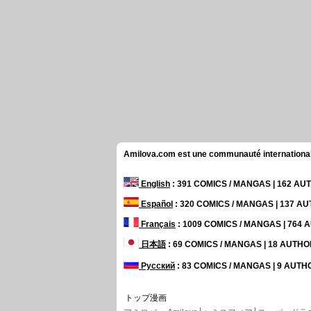
Amilova.com est une communauté internationale 
English
: 391 COMICS / MANGAS | 162 A
Español
: 320 COMICS / MANGAS | 137 A
Français
: 1009 COMICS / MANGAS | 764
日本語
: 69 COMICS / MANGAS | 18 AUTH
Русский
: 83 COMICS / MANGAS | 9 AUT
トップ漫画