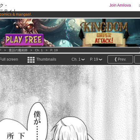
ク・
Join Amilova
ニティ！
comics & mangas!
.
os
per month !
Get membership now
F
>
童話の魔術師
>
Ch. 1
>
P. 19
Full screen
Thumbnails
Ch. 1
P. 19
Prev.