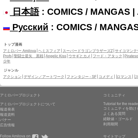
日本語
: COMICS / MANGAS 
Русский
: COMICS / MANGA
トップ漫画
アミロバー Amilova
ヘミスフィア
スーパードラゴンブラザーズZ
サイコマンテ
Profs
聖闘士星矢 黒戦
Angelic Kiss
ウサギとカメ
フード・アタック
Pirate
少年
ジャンル
アクション
デザイン／アートワーク
ファンタジー - SF
コメディ
ロマンス
アミロバープロジェクト
コミュニティ
Tutorial for the reade
アミロバープロジェクトについて
コミュニティを助け
報道発表
よくある質問
報道資料
経験値・ゴールド
バナー
利用期間
広告情報
Follow Amilova on
サイトマップ