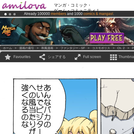
マンガ・コミック・
ゲーム・コミュニティ！
Already 100000
members
and 1000
comics & mangas!
.
Amilova
Kickstarter is now LIVE
!.
Premium membership from
3.95 euros
per month !
Get membership
ホーム
>
漫画の索引
>
和風漫画
>
ファンタジー - SF
>
コスモポリス
>
Ch. 2
>
P
Favourites
シェアする
Full screen
Thumbnai