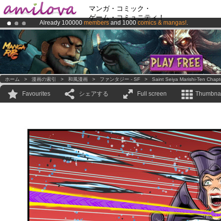
マンガ・コミック・
ゲーム・コミュニティ！
Already 100000
members
and 1000
comics & mangas!
.
Premium membership from
3.95 euros
per month !
Get membership
Amilova
Kickstarter is now LIVE
!.
ホーム
>
漫画の索引
>
和風漫画
>
ファンタジー - SF
>
Saint Seiya Marishi-Ten Chapt
Favourites
シェアする
Full screen
Thumbnai