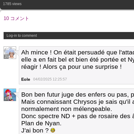
1785 views
10 コメント
Log-in to comment
Ah mince ! On était persuadé que l'att
25
elle a en fait bel et bien été portée et 
réagir ! Alors ça pour une surprise !
Eole
04/02/2025 12:25:57
Bon ben futur juge des enfers ou pas, p
47
Mais connaissant Chrysos je sais qu'il
normalement non mélengeable.
Donc spectre ND + pas de rosaire des 
Plan de Nyan.
J'ai bon ?