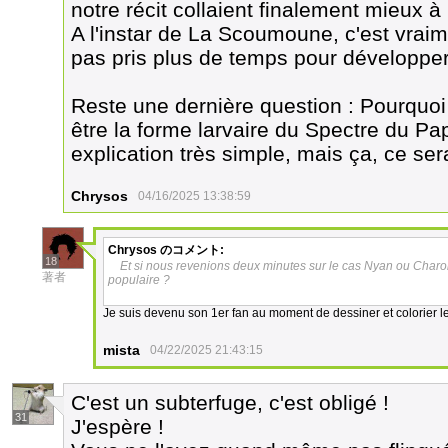
notre récit collaient finalement mieux à
A l'instar de La Scoumoune, c'est vra
pas pris plus de temps pour développe
Reste une dernière question : Pourquoi 
être la forme larvaire du Spectre du Papi
explication très simple, mais ça, ce sera
Chrysos
04/16/2025 13:38:59
Chrysos
のコメント:
18
Et si nous revenions deux minutes sur le cas Nyan ou Charon
著者
populaire ?
Je suis devenu son 1er fan au moment de dessiner et colorier le
mista
04/22/2025 21:43:15
C'est un subterfuge, c'est obligé !
31
J'espère !