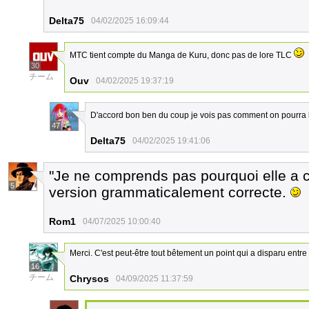
Delta75
04/02/2025 16:09:44
MTC tient compte du Manga de Kuru, donc pas de lore TLC
30
チーム
Ouv
04/02/2025 19:37:19
D'accord bon ben du coup je vois pas comment on pourra 
47
Delta75
04/02/2025 19:41:06
"Je ne comprends pas pourquoi elle a choi
5
version grammaticalement correcte.
Rom1
04/07/2025 10:00:40
Merci. C'est peut-être tout bêtement un point qui a disparu entre 
16
チーム
Chrysos
04/09/2025 11:37:59