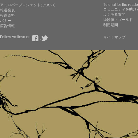
Tutorial for the reade
アミロバープロジェクトについて
コミュニティを助け
報道発表
よくある質問
報道資料
経験値・ゴールド
バナー
利用期間
広告情報
Follow Amilova on
サイトマップ