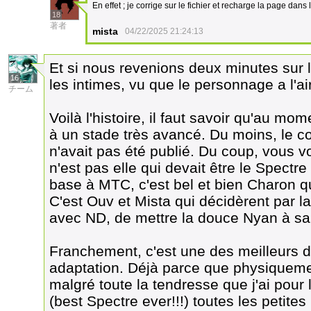
En effet ; je corrige sur le fichier et recharge la page dans
18
著者
mista
04/22/2025 21:24:13
Et si nous revenions deux minutes sur
16
les intimes, vu que le personnage a l'ai
チーム
Voilà l'histoire, il faut savoir qu'au mom
à un stade très avancé. Du moins, le c
n'avait pas été publié. Du coup, vous vo
n'est pas elle qui devait être le Spectre
base à MTC, c'est bel et bien Charon qu
C'est Ouv et Mista qui décidèrent par l
avec ND, de mettre la douce Nyan à sa
Franchement, c'est une des meilleurs d
adaptation. Déjà parce que physiquemen
malgré toute la tendresse que j'ai pour
(best Spectre ever!!!) toutes les petit