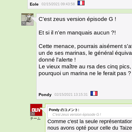
Eole
02/15/2021 09:43:58
C'est zeus version épisode G !
31
Et si il n'en manquais aucun ?!
Cette menace, pourrais aisément s'a
un de ses marinas, le général équiva
donné l'alerte !
Le vieux maître au rsa des cinq pics,
pourquoi un marina ne le ferait pas ?
Pondy
02/15/2021 13:15:31
Pondy
のコメント:
30
C'est zeus version épisode G !
チーム
Comme c'est la seule représentatio
nous avons opté pour celle du Taiz