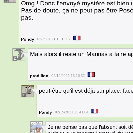
31
Omg ! Donc l'envoyé mystère est bien u
Pas de doute, ça ne peut pas être Poséï
pas.
Pondy
02/15/2021 13:15:07
Mais alors il reste un Marinas à faire a
11
prodilion
02/15/2021 13:16:32
peut-être qu'il est déjà sur place, fac
31
Pondy
02/15/2021 13:41:04
Je ne pense pas que l'absent soit déj
25