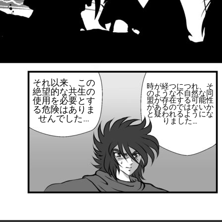
それ以来、この
時が経つにつれ、そ
絶望的な共生の
のような不自然な同
使用を必要とす
盟が存在する可能性
があるのではないか
る危険はありま
と疑われるようにな
せんでした…
りました…