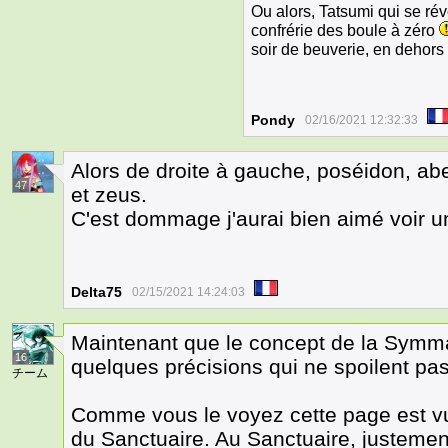
Ou alors, Tatsumi qui se rév
confrérie des boule à zéro
soir de beuverie, en dehors
Pondy
02/16/2021 12:32:33
Alors de droite à gauche, poséidon, abe
47
et zeus.
C'est dommage j'aurai bien aimé voir u
Delta75
02/15/2021 14:24:03
Maintenant que le concept de la Symma
16
quelques précisions qui ne spoilent pas 
チーム
Comme vous le voyez cette page est vu
du Sanctuaire. Au Sanctuaire, justement,