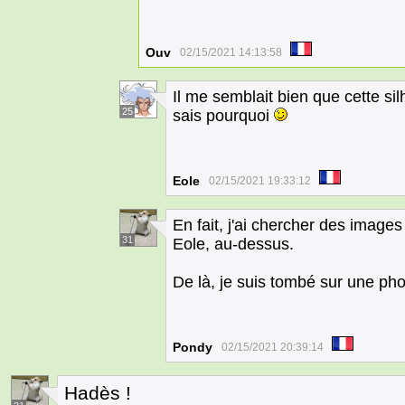
Ouv
02/15/2021 14:13:58
Il me semblait bien que cette sil
25
sais pourquoi
Eole
02/15/2021 19:33:12
En fait, j'ai chercher des imag
31
Eole, au-dessus.
De là, je suis tombé sur une ph
Pondy
02/15/2021 20:39:14
Hadès !