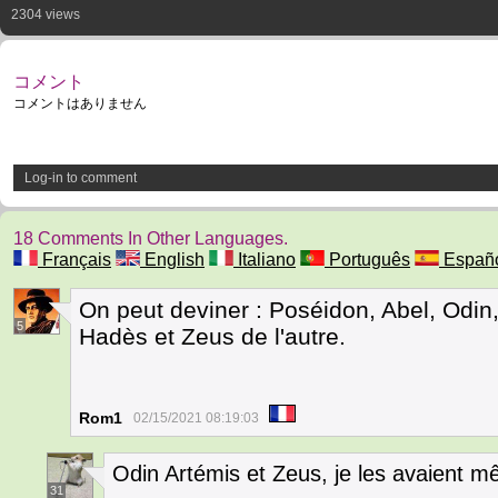
2304 views
コメント
コメントはありません
Log-in to comment
18 Comments In Other Languages.
Français
English
Italiano
Português
Españ
On peut deviner : Poséidon, Abel, Odin,
5
Hadès et Zeus de l'autre.
Rom1
02/15/2021 08:19:03
Odin Artémis et Zeus, je les avaient 
31