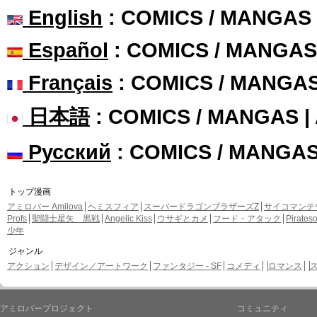
English
: COMICS / MANGAS
Español
: COMICS / MANGAS
Français
: COMICS / MANGA
日本語
: COMICS / MANGAS 
Русский
: COMICS / MANGA
トップ漫画
アミロバー Amilova
ヘミスフィア
スーパードラゴンブラザーズZ
サイコマンテ
Profs
聖闘士星矢 黒戦
Angelic Kiss
ウサギとカメ
フード・アタック
Pirate
少年
ジャンル
アクション
デザイン／アートワーク
ファンタジー - SF
コメディ
ロマンス
アミロバープロジェクト
コミュニティ