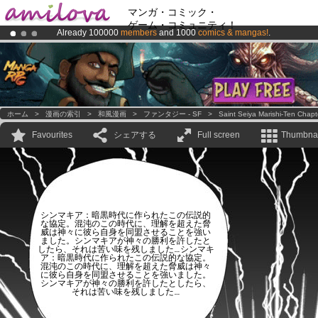
マンガ・コミック・
ゲーム・コミュニティ！
Already 100000
members
and 1000
comics & mangas!
.
Premium membership from
3.95 euros
per month !
Get membership
Amilova
Kickstarter is now LIVE
!.
ホーム
>
漫画の索引
>
和風漫画
>
ファンタジー - SF
>
Saint Seiya Marishi-Ten Chapt
Favourites
シェアする
Full screen
Thumbnai
シンマキア：暗黒時代に作られたこの伝説的
な協定。混沌のこの時代に、理解を超えた脅
威は神々に彼ら自身を同盟させることを強い
ました。シンマキアが神々の勝利を許したと
したら、それは苦い味を残しました…シンマキ
ア：暗黒時代に作られたこの伝説的な協定。
混沌のこの時代に、理解を超えた脅威は神々
に彼ら自身を同盟させることを強いました。
シンマキアが神々の勝利を許したとしたら、
それは苦い味を残しました…