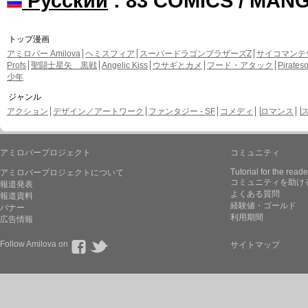
Русский
: 83 COMICS / MAN
トップ漫画
アミロバー Amilova
ヘミスフィア
スーパードラゴンブラザーズZ
サイコマンテ
Profs
聖闘士星矢 黒戦
Angelic Kiss
ウサギとカメ
フード・アタック
Pirate
少年
ジャンル
アクション
デザイン／アートワーク
ファンタジー - SF
コメディ
ロマンス
アミロバープロジェクト
コミュニティ
Tutorial for the reade
アミロバープロジェクトについて
コミュニティを助け
報道発表
よくある質問
報道資料
経験値・ゴールド
バナー
利用期間
広告情報
Follow Amilova on
サイトマップ