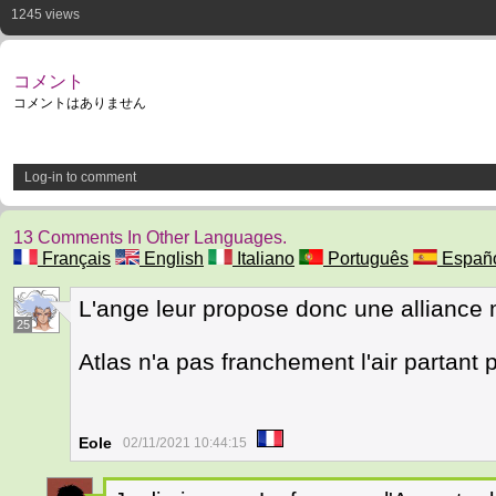
1245 views
コメント
コメントはありません
Log-in to comment
13 Comments In Other Languages.
Français
English
Italiano
Português
Españ
L'ange leur propose donc une alliance mi
25
Atlas n'a pas franchement l'air partant p
Eole
02/11/2021 10:44:15