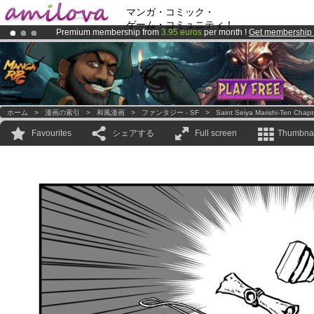
マンガ・コミック・
ゲーム・コミュニティ！
Premium membership from
3.95 euros
per month !
Get membership
Amilova
Kickstarter is now LIVE
!.
Already 100000
members
and 1000
comics & mangas!
.
ホーム
>
漫画の索引
>
和風漫画
>
ファンタジー - SF
>
Saint Seiya Marishi-Ten Chapt
Favourites
シェアする
Full screen
Thumbnai