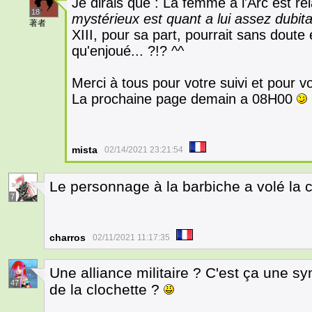
Je dirais que : La femme a l'Arc est r
18
mystérieux est quant a lui assez dubita
著者
XIII, pour sa part, pourrait sans doute
qu'enjoué... ?!? ^^
Merci à tous pour votre suivi et pour 
La prochaine page demain a 08H00
mista
02/14/2021 23:21:54
Le personnage à la barbiche a volé la 
7
charros
02/11/2021 11:17:35
Une alliance militaire ? C'est ça une sy
47
de la clochette ?