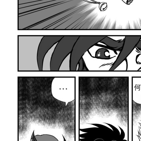
...
何