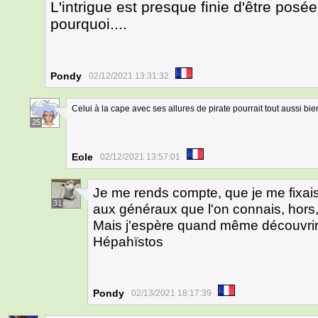
L'intrigue est presque finie d'être posée
pourquoi....
Pondy
02/12/2021 13:31:32
Celui à la cape avec ses allures de pirate pourrait tout aussi bi
25
Eole
02/12/2021 13:57:01
Je me rends compte, que je me fixais
31
aux généraux que l'on connais, hors,
Mais j'espère quand même découvrir
Hépahïstos
Pondy
02/13/2021 18:17:39