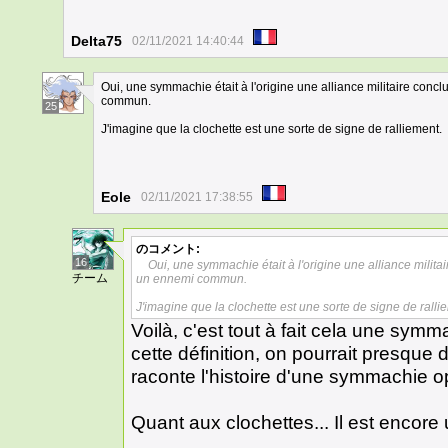
Delta75
02/11/2021 14:40:44
Oui, une symmachie était à l'origine une alliance militaire concl
commun.
25
J'imagine que la clochette est une sorte de signe de ralliement.
Eole
02/11/2021 17:38:55
のコメント:
16
Oui, une symmachie était à l'origine une alliance milita
チーム
un ennemi commun.
J'imagine que la clochette est une sorte de signe de ralli
Voilà, c'est tout à fait cela une symma
cette définition, on pourrait presque 
raconte l'histoire d'une symmachie o
Quant aux clochettes... Il est encore 