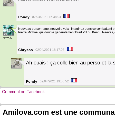
31
Pondy
02/04/2021 15:38:04
Nouveau personnage, nouvelle voix : Imaginez donc ce combattant t
Pierre Michaël qui double généralement Brad Pitt ou Keanu Reeves, e
16
チーム
Chrysos
02/04/2021 18:17:03
Ah ouais ! ça colle bien au perso et la 
31
Pondy
02/04/2021 19:53:52
Comment on Facebook
Amilova.com est une communauté