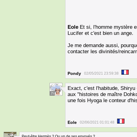
Eole
Et si, l'homme mystère es
Lucifer et c'est bien un ange.
Je me demande aussi, pourquo
contacter les divinités/reincar
Pondy
02/05/2021 23:59:38
Exact, c'est l'habitude, Shiry
25
aux "histoires de maître Dohko"
une fois Hyoga le conteur d'hi
Eole
02/06/2021 01:01:48
Peut-être Hermès ? Ou un de ses envoyés ?