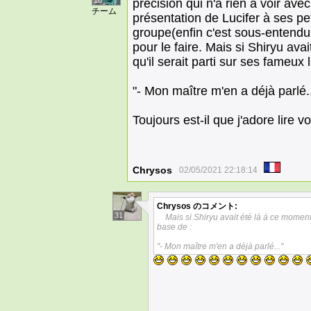
16
précision qui n'a rien à voir avec
チーム
présentation de Lucifer à ses pe
groupe(enfin c'est sous-entendu so
pour le faire. Mais si Shiryu av
qu'il serait parti sur ses fameux 
"- Mon maître m'en a déjà parlé..
Toujours est-il que j'adore lire v
Chrysos
02/05/2021 22:18:14
Chrysos
のコメント:
31
Mais si Shiryu avait été là à ce moment
base de :
"- Mon maître m'en a déjà parlé..."