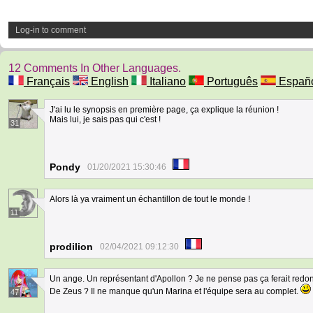
Log-in to comment
12 Comments In Other Languages.
Français
English
Italiano
Português
Españ
J'ai lu le synopsis en première page, ça explique la réunion !
Mais lui, je sais pas qui c'est !
31
Pondy
01/20/2021 15:30:46
Alors là ya vraiment un échantillon de tout le monde !
11
prodilion
02/04/2021 09:12:30
Un ange. Un représentant d'Apollon ? Je ne pense pas ça ferait redo
De Zeus ? Il ne manque qu'un Marina et l'équipe sera au complet.
47