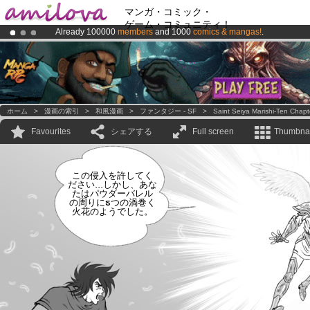
マンガ・コミック・
ゲーム・コミュニティ！
Already 100000
members
and 1000
comics & mangas!
.
Premium membership from
3.95 euros
per month !
Get membership
Amilova
Kickstarter is now LIVE
!.
ホーム
>
漫画の索引
>
和風漫画
>
ファンタジー - SF
>
Saint Seiya Marishi-Ten Chapt
Favourites
シェアする
Full screen
Thumbnai
この侵入を許してく
ださい...しかし、あな
たはパウダーバレル
の周りに5つの渦巻く
火花のようでした。