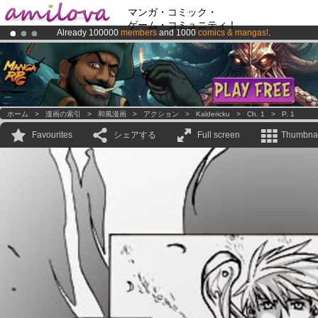
マンガ・コミック・
ゲーム・コミュニティ！
Already 100000
members
and 1000
comics & mangas!
.
Premium membership from
3.95 euros
per month !
Get membership
Amilova
Kickstarter is now LIVE
!.
ホーム
>
漫画の索引
>
和風漫画
>
アクション
>
Kaldericku
>
Ch. 1
>
P. 1
Favourites
シェアする
Full screen
Thumbnai