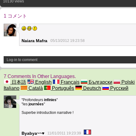
10130 views
1 コメント
1
Naiara Mafra
05/13/2012 19:23:58
Log-in to comment
7 Comments In Other Languages.
日本語
English
Français
Български
Polski
Italiano
Català
Português
Deutsch
Русский
"Profondeurs
infinies
"
"les
journées
"
36
Superbe introduction narrative !
Byabya~~♥
11/01/2011 19:23:39