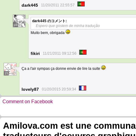
dark445
11/20/2011 22:55:57
dark445
のコメント:
16
Espero que gostem de minha tradução
Muito bem, obrigada
fikiri
11/21/2011 09:12:56
Ça a l'air sympas ça donne envie de lire la suite
15
lovely87
01/20/2015 20:59:34
Comment on Facebook
Amilova.com est une communauté
traducteurs d'oeuvres graphiqu