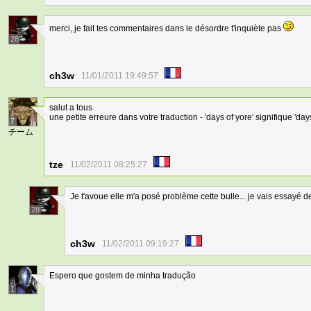
merci, je fait tes commentaires dans le désordre t'inquiète pas
28
ch3w
11/01/2011 19:49:57
salut a tous
une petite erreure dans votre traduction - 'days of yore' signifique 'd
7
チーム
tze
11/02/2011 08:25:27
Je t'avoue elle m'a posé problème cette bulle... je vais essayé d
28
ch3w
11/02/2011 09:19:27
Espero que gostem de minha tradução
1