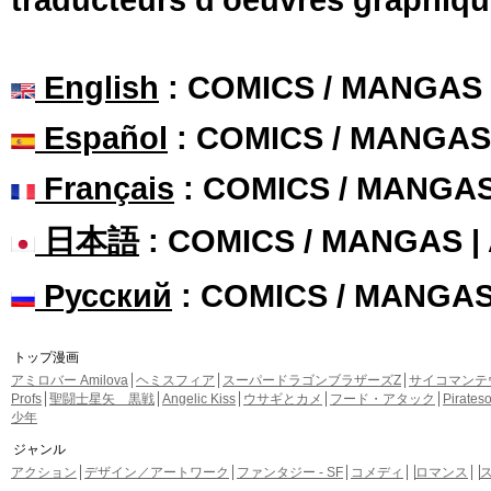
English
: COMICS / MANGAS
Español
: COMICS / MANGAS
Français
: COMICS / MANGA
日本語
: COMICS / MANGAS 
Русский
: COMICS / MANGA
トップ漫画
アミロバー Amilova
ヘミスフィア
スーパードラゴンブラザーズZ
サイコマンテ
Profs
聖闘士星矢 黒戦
Angelic Kiss
ウサギとカメ
フード・アタック
Pirate
少年
ジャンル
アクション
デザイン／アートワーク
ファンタジー - SF
コメディ
ロマンス