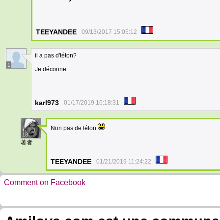
TEEYANDEE
09/13/2017 15:05:12
il a pas d'téton?
1
Je déconne...
karl973
01/17/2019 16:18:31
Non pas de téton
18
著者
TEEYANDEE
01/21/2019 11:24:22
Comment on Facebook