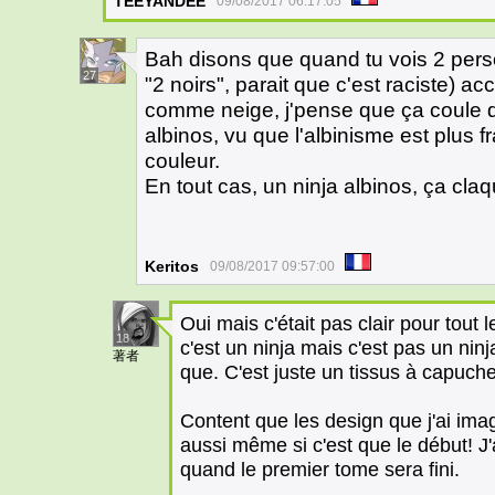
TEEYANDEE
09/08/2017 06:17:05
Bah disons que quand tu vois 2 perso
27
"2 noirs", parait que c'est raciste) 
comme neige, j'pense que ça coule 
albinos, vu que l'albinisme est plus 
couleur.
En tout cas, un ninja albinos, ça claq
Keritos
09/08/2017 09:57:00
Oui mais c'était pas clair pour tout
18
c'est un ninja mais c'est pas un ninj
著者
que. C'est juste un tissus à capuche
Content que les design que j'ai imagi
aussi même si c'est que le début! J'a
quand le premier tome sera fini.