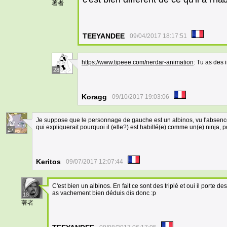
著者
TEEYANDEE
09/04/2017 18:17:51
https://www.tipeee.com/nerdar-animation
: Tu as des 
28
Koragg
09/10/2017 19:03:06
Je suppose que le personnage de gauche est un albinos, vu l'absence 
qui expliquerait pourquoi il (elle?) est habillé(e) comme un(e) ninja, p
27
Keritos
09/07/2017 12:07:44
C'est bien un albinos. En fait ce sont des triplé et oui il porte 
as vachement bien déduis dis donc :p
18
著者