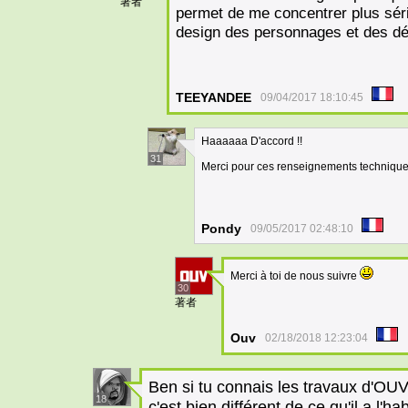
著者
permet de me concentrer plus séri
design des personnages et des d
TEEYANDEE
09/04/2017 18:10:45
Haaaaaa D'accord !!
31
Merci pour ces renseignements techniques
Pondy
09/05/2017 02:48:10
Merci à toi de nous suivre
30
著者
Ouv
02/18/2018 12:23:04
Ben si tu connais les travaux d'OUV
18
c'est bien différent de ce qu'il a l'ha