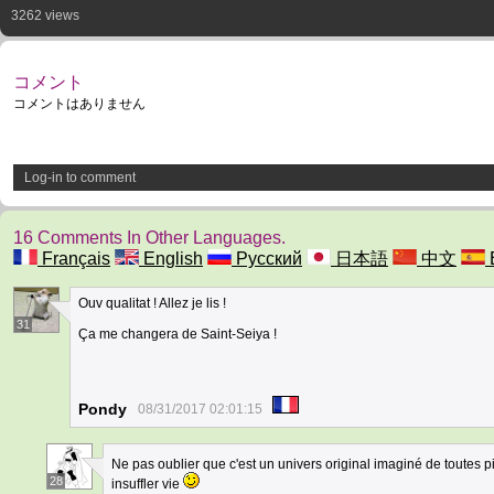
3262 views
コメント
コメントはありません
Log-in to comment
16 Comments In Other Languages.
Français
English
Русский
日本語
中文
Ouv qualitat ! Allez je lis !
31
Ça me changera de Saint-Seiya !
Pondy
08/31/2017 02:01:15
Ne pas oublier que c'est un univers original imaginé de toutes 
28
insuffler vie