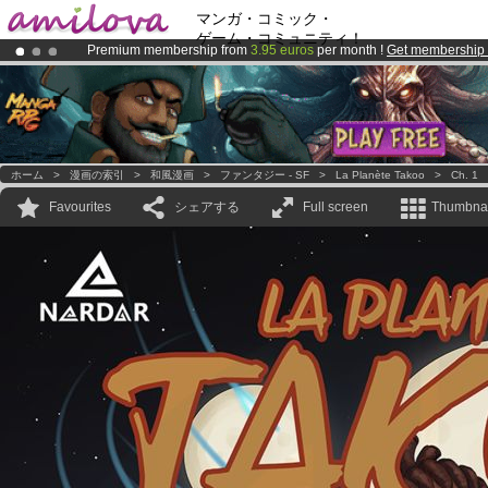
マンガ・コミック・
ゲーム・コミュニティ！
Premium membership from
3.95 euros
per month !
Get membership
Already 100000
members
and 1000
comics & mangas!
.
Amilova
Kickstarter is now LIVE
!.
ホーム
>
漫画の索引
>
和風漫画
>
ファンタジー - SF
>
La Planète Takoo
>
Ch. 1
Favourites
シェアする
Full screen
Thumbnai