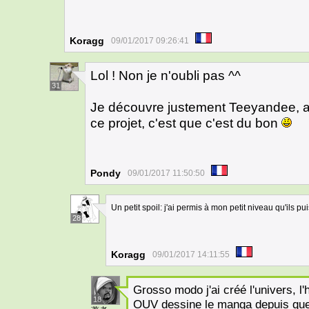
Koragg
09/01/2017 09:26:41
Lol ! Non je n'oubli pas ^^
31
Je découvre justement Teeyandee, al
ce projet, c'est que c'est du bon
Pondy
09/01/2017 11:50:50
Un petit spoil: j'ai permis à mon petit niveau qu'ils
28
Koragg
09/01/2017 14:11:55
Grosso modo j'ai créé l'univers, l'
18
OUV dessine le manga depuis que 