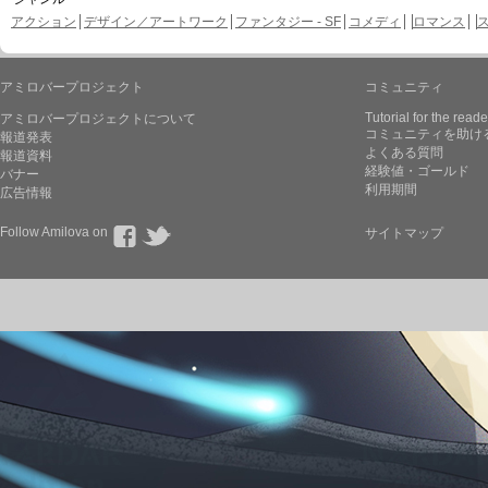
アクション
デザイン／アートワーク
ファンタジー - SF
コメディ
ロマンス
アミロバープロジェクト
コミュニティ
Tutorial for the reade
アミロバープロジェクトについて
コミュニティを助け
報道発表
よくある質問
報道資料
経験値・ゴールド
バナー
利用期間
広告情報
Follow Amilova on
サイトマップ