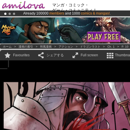
マンガ・コミック・
ゲーム・コミュニティ！
Already 100000
members
and 1000
comics & mangas!
.
Premium membership from
3.95 euros
per month !
Get membership
Amilova
Kickstarter is now LIVE
!.
ホーム
>
漫画の索引
>
和風漫画
>
アクション
>
ドラゴンラスト
>
Ch. 1
>
P. 10
Favourites
シェアする
Full screen
Thumbnai