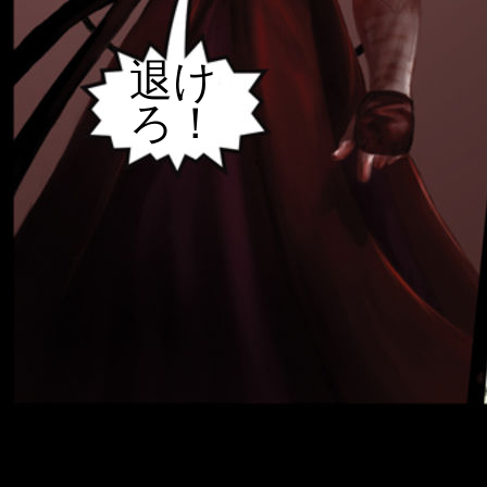
退け
ろ！