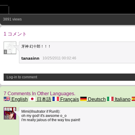
3891 views
1 コメント
牙神 幻十郎！！！
1
tanasinn
10/25/2011 00:02:46
Log-in to comment
7 Comments In Other Languages.
English
日本語
Français
Deutsch
Italiano
Mimi(illsutrator if Run8):
oh my god! it's awsome o_o
32
i'm really jalous of the way tou paint!