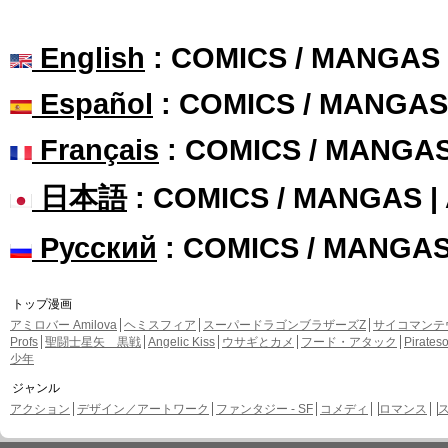
English
: COMICS / MANGAS
Español
: COMICS / MANGAS
Français
: COMICS / MANGA
日本語
: COMICS / MANGAS 
Русский
: COMICS / MANGA
トップ漫画
アミロバー Amilova
ヘミスフィア
スーパードラゴンブラザーズZ
サイコマンテ
Profs
聖闘士星矢 黒戦
Angelic Kiss
ウサギとカメ
フード・アタック
Pirate
少年
ジャンル
アクション
デザイン／アートワーク
ファンタジー - SF
コメディ
ロマンス