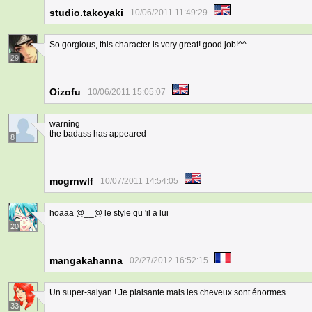
studio.takoyaki
10/06/2011 11:49:29
So gorgious, this character is very great! good job!^^
29
Oizofu
10/06/2011 15:05:07
warning
the badass has appeared
8
mcgrnwlf
10/07/2011 14:54:05
hoaaa @
__
@ le style qu 'il a lui
20
mangakahanna
02/27/2012 16:52:15
Un super-saiyan ! Je plaisante mais les cheveux sont énormes.
33