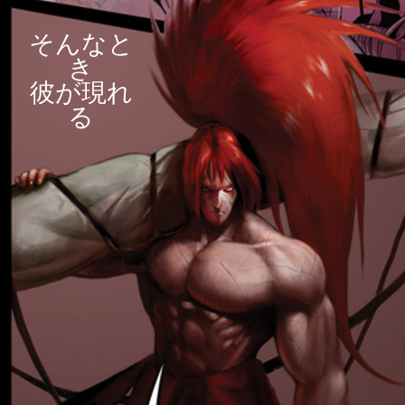
そんなと
き
彼が現れ
る