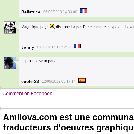
Bellatrice
06/03/2013 14:33:00
Magnifique page
, dis donc il a pas l'air commode le type au chev
16
Johny
03/21/2014 17:42:17
El prota se ve imponente
17
cooler23
12/09/2022 05:17:14
Comment on Facebook
Amilova.com est une communauté
traducteurs d'oeuvres graphiqu