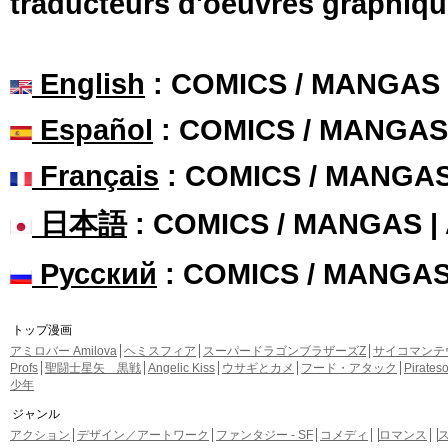
traducteurs d'oeuvres graphiqu
English
: COMICS / MANGAS
Español
: COMICS / MANGAS
Français
: COMICS / MANGA
日本語
: COMICS / MANGAS 
Русский
: COMICS / MANGA
トップ漫画
アミロバー Amilova
ヘミスフィア
スーパードラゴンブラザーズZ
サイコマンテ
Profs
聖闘士星矢 黒戦
Angelic Kiss
ウサギとカメ
フード・アタック
Pirate
少年
ジャンル
アクション
デザイン／アートワーク
ファンタジー - SF
コメディ
ロマンス