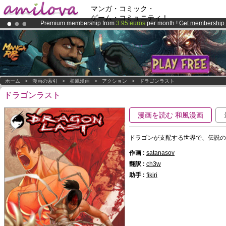
マンガ・コミック・
ゲーム・コミュニティ！
Premium membership from
3.95 euros
per month !
Get membership
Already 100000
members
and 1000
comics & mangas!
.
Amilova
Kickstarter is now LIVE
!.
ホーム
>
漫画の索引
>
和風漫画
>
アクション
>
ドラゴンラスト
ドラゴンラスト
漫画を読む 和風漫画
ドラゴンが支配する世界で、伝説の
作画 :
satanasov
翻訳 :
ch3w
助手 :
fikiri