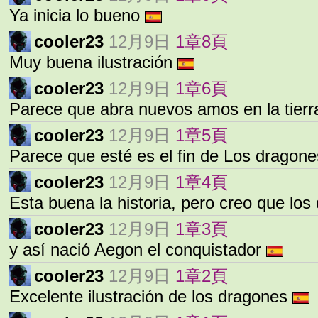
Ya inicia lo bueno
cooler23
12月9日
1章8頁
Muy buena ilustración
cooler23
12月9日
1章6頁
Parece que abra nuevos amos en la tier
cooler23
12月9日
1章5頁
Parece que esté es el fin de Los dragon
cooler23
12月9日
1章4頁
Esta buena la historia, pero creo que los
cooler23
12月9日
1章3頁
y así nació Aegon el conquistador
cooler23
12月9日
1章2頁
Excelente ilustración de los dragones