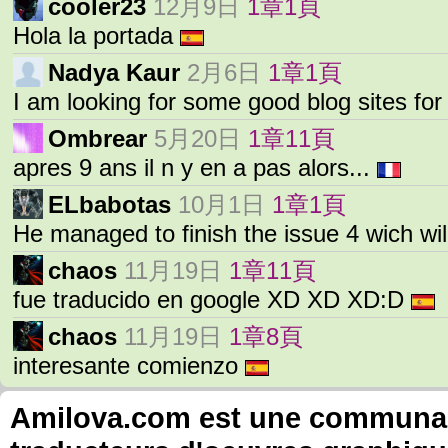
cooler23
12月9日
1章1頁
Hola la portada
Nadya Kaur
2月6日
1章1頁
I am looking for some good blog sites fo
Ombrear
5月20日
1章11頁
apres 9 ans il n y en a pas alors...
ELbabotas
10月1日
1章1頁
He managed to finish the issue 4 wich wi
chaos
11月19日
1章11頁
fue traducido en google XD XD XD:D
chaos
11月19日
1章8頁
interesante comienzo
Amilova.com est une communauté