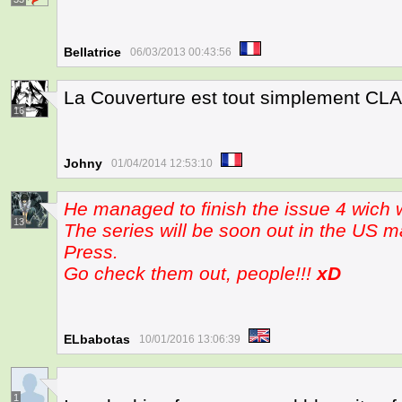
Bellatrice
06/03/2013 00:43:56
La Couverture est tout simplement CLA
16
Johny
01/04/2014 12:53:10
He managed to finish the issue 4 wich w
13
The series will be soon out in the US m
Press.
Go check them out, people!!!
xD
ELbabotas
10/01/2016 13:06:39
1