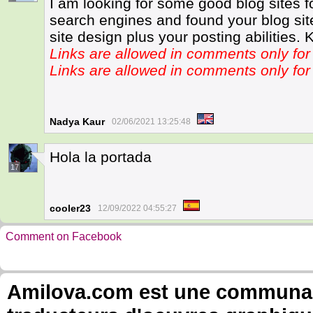
I am looking for some good blog sites f
search engines and found your blog site.
site design plus your posting abilities. 
Links are allowed in comments only f
Links are allowed in comments only f
Nadya Kaur
02/06/2021 13:25:48
Hola la portada
17
cooler23
12/09/2022 04:55:27
Comment on Facebook
Amilova.com est une communauté