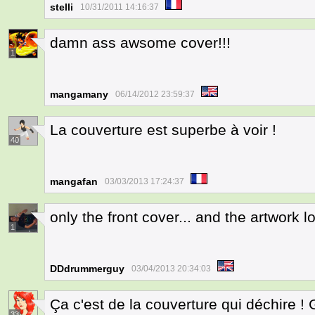
stelli
10/31/2011 14:16:37
damn ass awsome cover!!!
1
mangamany
06/14/2012 23:59:37
La couverture est superbe à voir !
40
mangafan
03/03/2013 17:24:37
only the front cover... and the artwork
1
DDdrummerguy
03/04/2013 20:34:03
Ça c'est de la couverture qui déchire ! 
33