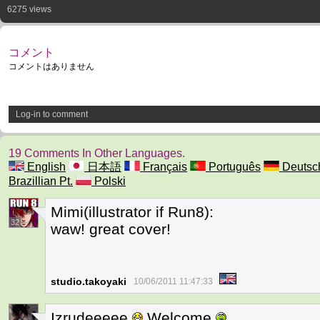
6275 views
コメント
コメントはありません
Log-in to comment
19 Comments In Other Languages.
English
日本語
Français
Português
Deutsc
Brazillian Pt.
Polski
Mimi(illustrator if Run8):
32
waw! great cover!
studio.takoyaki
10/06/2011 11:47:33
Izrudeeeee
Welcome