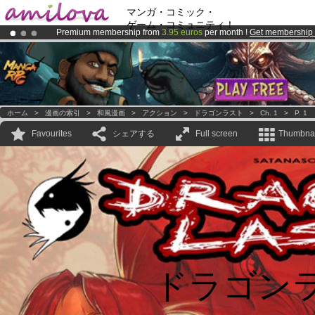
マンガ・コミック・
ゲーム・コミュニティ！
Premium membership from
3.95 euros
per month !
Get membership
Amilova
Kickstarter is now LIVE
!.
Already 100000
members
and 1000
comics & mangas!
.
ホーム
>
漫画の索引
>
和風漫画
>
アクション
>
ドラゴンラスト
>
Ch. 1
>
P. 1
Favourites
シェアする
Full screen
Thumbnai
ドラゴン