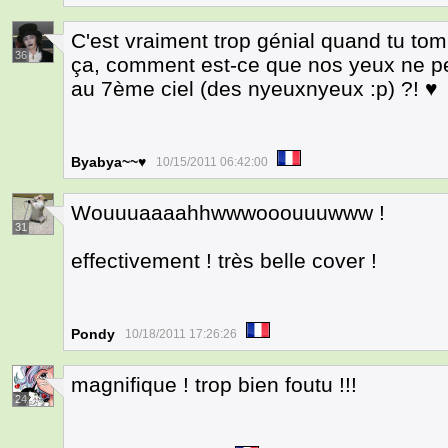
C'est vraiment trop génial quand tu t
36
ça, comment est-ce que nos yeux ne p
au 7ème ciel (des nyeuxnyeux :p) ?! ♥
Byabya~~♥
10/15/2011 06:42:00
Wouuuaaaahhwwwooouuuwww !
31
effectivement ! très belle cover !
Pondy
10/18/2011 17:26:26
magnifique ! trop bien foutu !!!
24