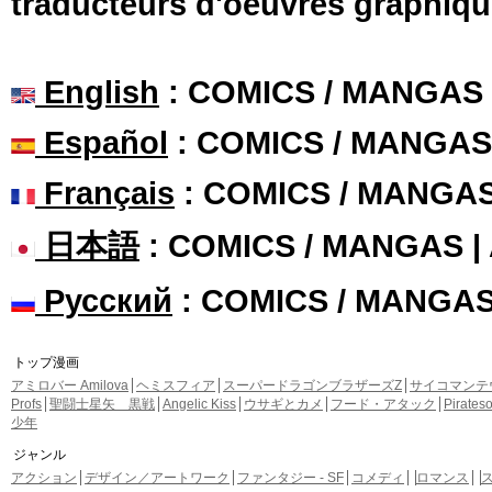
traducteurs d'oeuvres graphiqu
English
: COMICS / MANGAS
Español
: COMICS / MANGAS
Français
: COMICS / MANGA
日本語
: COMICS / MANGAS 
Русский
: COMICS / MANGA
トップ漫画
アミロバー Amilova
ヘミスフィア
スーパードラゴンブラザーズZ
サイコマンテ
Profs
聖闘士星矢 黒戦
Angelic Kiss
ウサギとカメ
フード・アタック
Pirate
少年
ジャンル
アクション
デザイン／アートワーク
ファンタジー - SF
コメディ
ロマンス