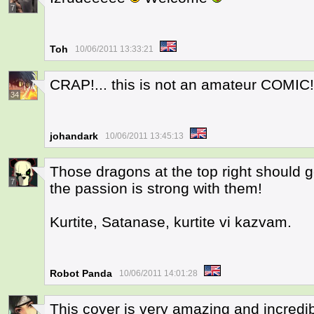
7
Toh
10/06/2011 13:33:21
CRAP!... this is not an amateur COMIC
34
johandark
10/06/2011 13:45:13
Those dragons at the top right should 
7
the passion is strong with them!
Kurtite, Satanase, kurtite vi kazvam.
Robot Panda
10/06/2011 14:01:28
This cover is very amazing and incredi