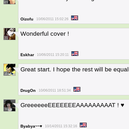
29
Oizofu
10/06/2011 15:02:26
Wonderful cover !
31
Eskhar
10/06/2011 15:20:11
Great start. I hope the rest will be equa
11
DrugOn
10/06/2011 18:51:34
GreeeeeeEEEEEEEAAAAAAAAAT ! ♥
36
Byabya~~♥
10/14/2011 15:32:16