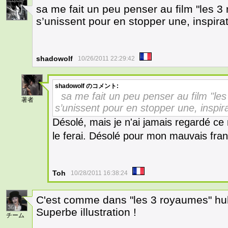
sa me fait un peu penser au film "les 
7
s’unissent pour en stopper une, inspira
shadowolf
10/26/2011 22:29:42
shadowolf
のコメント:
7
sa me fait un peu penser au film "le
著者
s’unissent pour en stopper une, inspir
Désolé, mais je n'ai jamais regardé c
le ferai. Désolé pour mon mauvais fra
Toh
10/28/2011 16:38:24
C'est comme dans "les 3 royaumes" hu
36
Superbe illustration !
チーム