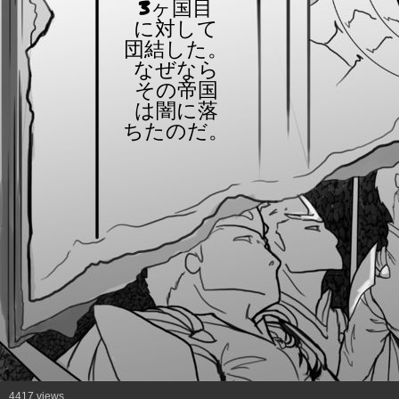
3ヶ国目
に対して
団結した。
なぜなら
その帝国
は闇に落
ちたのだ。
4417 views