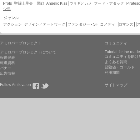
Profs
聖闘士星矢 黒戦
Angelic Kiss
ウサギとカメ
フード・アタック
Pirate
少年
ジャンル
アクション
デザイン／アートワーク
ファンタジー - SF
コメディ
ロマンス
アミロバープロジェクト
コミュニティ
Tutorial for the reade
アミロバープロジェクトについて
コミュニティを助け
報道発表
よくある質問
報道資料
経験値・ゴールド
バナー
利用期間
広告情報
Follow Amilova on
サイトマップ