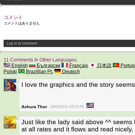
コメント
コメントはありません
Log-in to comment
11 Comments In Other Languages.
English
Български
Français
日本語
Portug
Polski
Brazillian Pt.
Deutsch
I love the graphics and the story seems i
27
Ashura Thor
10/03/2011 03:15:34
Just like the lady said above ^^ seems l
33
at all rates and it flows and read nicely