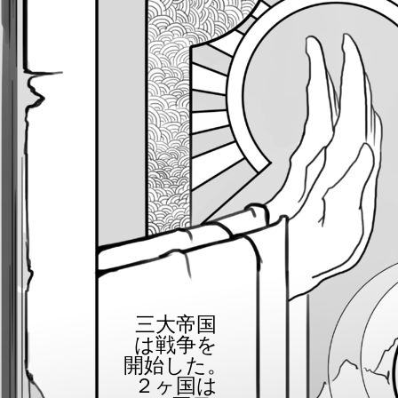
三大帝国
は戦争を
開始した。
２ヶ国は