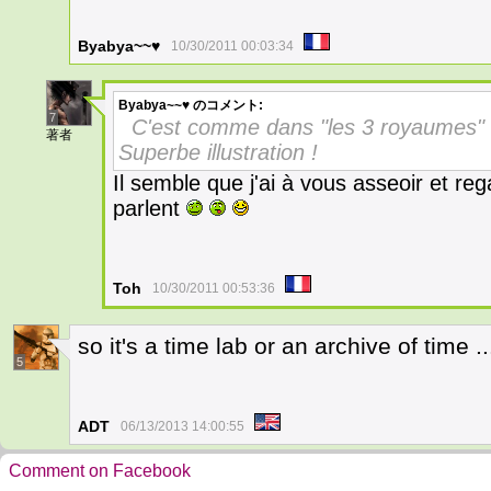
Byabya~~♥
10/30/2011 00:03:34
Byabya~~♥
のコメント:
7
C'est comme dans "les 3 royaumes" 
著者
Superbe illustration !
Il semble que j'ai à vous asseoir et re
parlent
Toh
10/30/2011 00:53:36
so it's a time lab or an archive of time ..
5
ADT
06/13/2013 14:00:55
Comment on Facebook