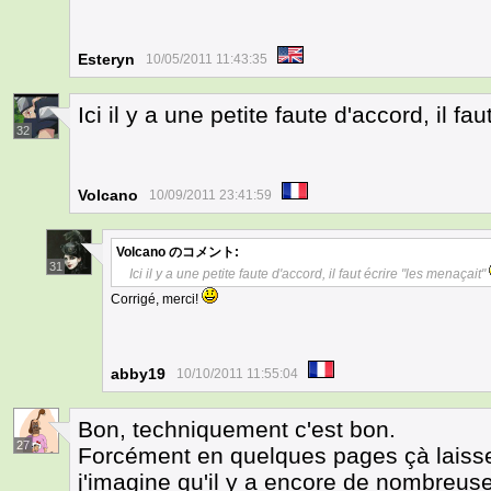
Esteryn
10/05/2011 11:43:35
Ici il y a une petite faute d'accord, il fa
32
Volcano
10/09/2011 23:41:59
Volcano
のコメント:
31
Ici il y a une petite faute d'accord, il faut écrire "les menaçait"
Corrigé, merci!
abby19
10/10/2011 11:55:04
Bon, techniquement c'est bon.
27
Forcément en quelques pages çà laisse
j'imagine qu'il y a encore de nombreuse