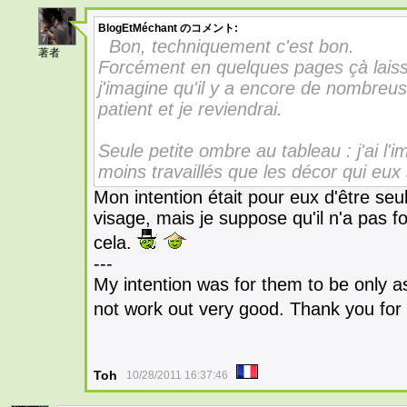
BlogEtMéchant
のコメント:
7
Bon, techniquement c'est bon.
著者
Forcément en quelques pages çà laiss
j'imagine qu'il y a encore de nombreus
patient et je reviendrai.
Seule petite ombre au tableau : j'ai l
moins travaillés que les décor qui eux s
Mon intention était pour eux d'être s
visage, mais je suppose qu'il n'a pas f
cela.
---
My intention was for them to be only as
not work out very good. Thank you for 
Toh
10/28/2011 16:37:46