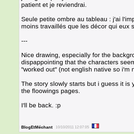
patient et je reviendrai.
Seule petite ombre au tableau : j'ai l'
moins travaillés que les décor qui eux so
---
Nice drawing, especially for the backgr
dispappointing that the characters seem
"worked out" (not english native so i'm no
The story slowly starts but i guess it is 
the floowings pages.
I'll be back. :p
BlogEtMéchant
10/10/2011 12:07:05