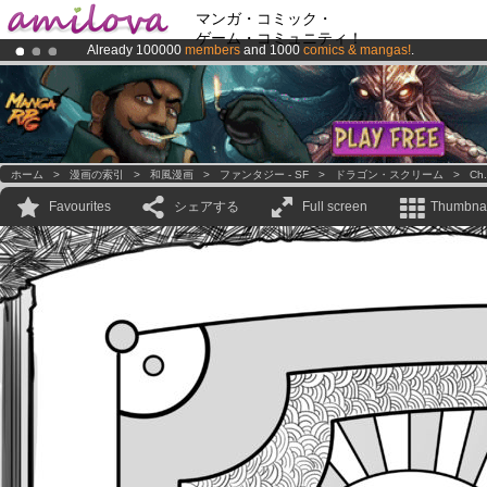
マンガ・コミック・
ゲーム・コミュニティ！
Already 100000
members
and 1000
comics & mangas!
.
Premium membership from
3.95 euros
per month !
Get membership
Amilova
Kickstarter is now LIVE
!.
ホーム
>
漫画の索引
>
和風漫画
>
ファンタジー - SF
>
ドラゴン・スクリーム
>
Ch.
Favourites
シェアする
Full screen
Thumbnai