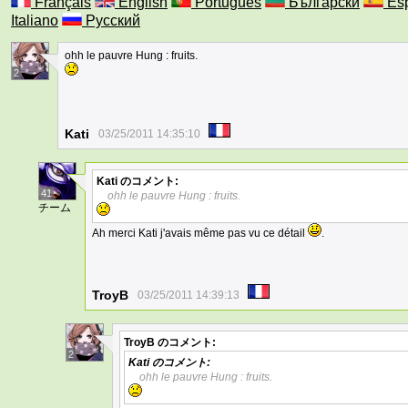
Français
English
Português
Български
Esp
Italiano
Русский
ohh le pauvre Hung : fruits.
2
Kati
03/25/2011 14:35:10
Kati
のコメント:
41
ohh le pauvre Hung : fruits.
チーム
Ah merci Kati j'avais même pas vu ce détail
.
TroyB
03/25/2011 14:39:13
TroyB
のコメント:
2
Kati
のコメント:
ohh le pauvre Hung : fruits.