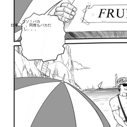
クソ！バカ
仕事。。。同僚もバカだ
し。。。