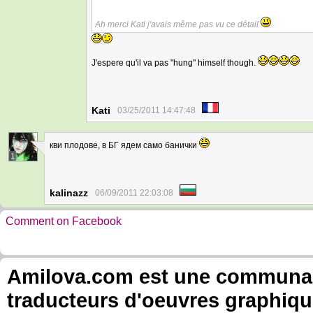
Ah merci Kati j'avais même pas vu ce détail
.
J'espere qu'il va pas "hung" himself though.
Kati
03/25/2011 14:47:48
кви плодове, в БГ ядем само банички
1
kalinazz
06/09/2011 22:03:08
Comment on Facebook
Amilova.com est une communauté
traducteurs d'oeuvres graphiqu