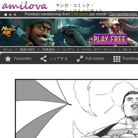
マンガ・コミック・
ゲーム・コミュニティ！
Premium membership from
3.95 euros
per month !
Get membership
Amilova
Kickstarter is now LIVE
!.
Already 100000
members
and 1000
comics & mangas!
.
ホーム
>
漫画の索引
>
和風漫画
>
コメディ
>
リール・オー・ロッシュ
>
Ch. 1
Favourites
シェアする
Full screen
Thumbnai