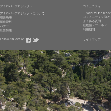
アミロバープロジェクト
コミュニティ
Tutorial for the reade
アミロバープロジェクトについて
コミュニティを助け
報道発表
よくある質問
報道資料
経験値・ゴールド
バナー
利用期間
広告情報
Follow Amilova on
サイトマップ