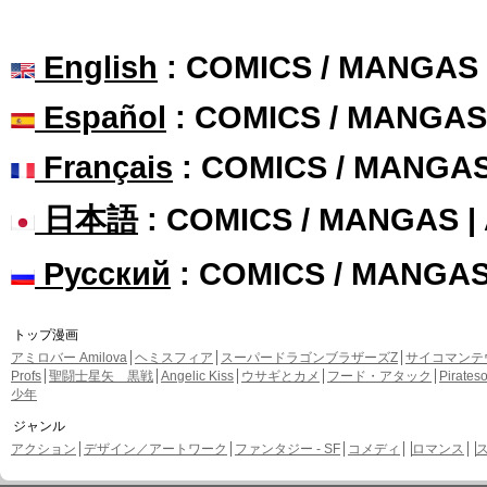
English
: COMICS / MANGAS
Español
: COMICS / MANGAS
Français
: COMICS / MANGA
日本語
: COMICS / MANGAS 
Русский
: COMICS / MANGA
トップ漫画
アミロバー Amilova
ヘミスフィア
スーパードラゴンブラザーズZ
サイコマンテ
Profs
聖闘士星矢 黒戦
Angelic Kiss
ウサギとカメ
フード・アタック
Pirate
少年
ジャンル
アクション
デザイン／アートワーク
ファンタジー - SF
コメディ
ロマンス