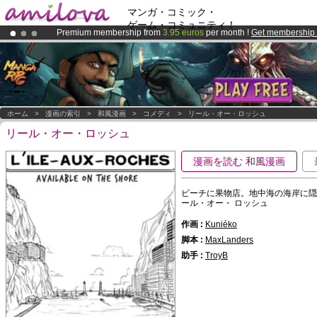
マンガ・コミック・
ゲーム・コミュニティ！
Premium membership from
3.95 euros
per month !
Get membership
Amilova
Kickstarter is now LIVE
!.
Already 100000
members
and 1000
comics & mangas!
.
ホーム
>
漫画の索引
>
和風漫画
>
コメディ
>
リール・オー・ロッシュ
リール・オー・ロッシュ
漫画を読む 和風漫画
ビーチに果物店。地中海の海岸に隠
ール・オー・ ロッシュ
作画 :
Kuniéko
脚本 :
MaxLanders
助手 :
TroyB