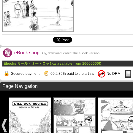
eBook shop
Buy, download, collect the eBook version
Ebooks リール・オー・ロッシュ available from
10000000
€
Secured payment
60 à 85% paid to the artists
No DRM
Page Navigation