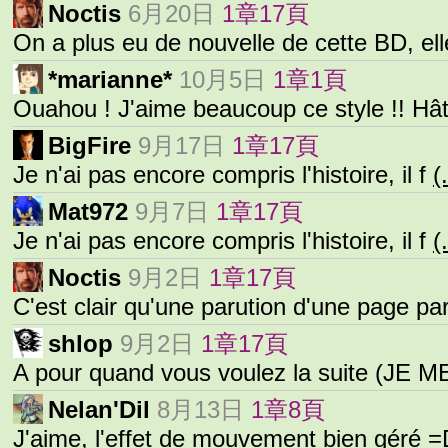
Noctis
6月20日
1章17頁
On a plus eu de nouvelle de cette BD, el
*marianne*
10月5日
1章1頁
Ouahou ! J'aime beaucoup ce style !! Hâ
BigFire
9月17日
1章17頁
Je n'ai pas encore compris l'histoire, il f
(.
Mat972
9月7日
1章17頁
Je n'ai pas encore compris l'histoire, il f
(.
Noctis
9月2日
1章17頁
C'est clair qu'une parution d'une page pa
shlop
9月2日
1章17頁
A pour quand vous voulez la suite (JE 
Nelan'Dil
8月13日
1章8頁
J'aime, l'effet de mouvement bien géré 