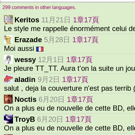
299 comments in other languages.
Keritos
11月21日
1章17頁
Le style me rappelle énormément celui 
Erazade
5月28日
1章17頁
Moi aussi
wessy
12月1日
1章17頁
Je pleure TT_TT. Aura t'on la suite un jo
aladin
9月2日
1章17頁
salut , deja la couverture n'est pas terrib
Noctis
6月20日
1章17頁
On a plus eu de nouvelle de cette BD, el
TroyB
6月20日
1章17頁
On a plus eu de nouvelle de cette BD, el