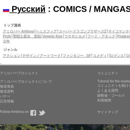
Русский
: COMICS / MANGA
トップ漫画
アミロバー Amilova
ヘミスフィア
スーパードラゴンブラザーズZ
サイコマンテ
Profs
聖闘士星矢 黒戦
Angelic Kiss
ウサギとカメ
フード・アタック
Pirate
少年
ジャンル
アクション
デザイン／アートワーク
ファンタジー - SF
コメディ
ロマンス
アミロバープロジェクト
コミュニティ
Tutorial for the reade
アミロバープロジェクトについて
コミュニティを助け
報道発表
よくある質問
報道資料
経験値・ゴールド
バナー
利用期間
広告情報
Follow Amilova on
サイトマップ