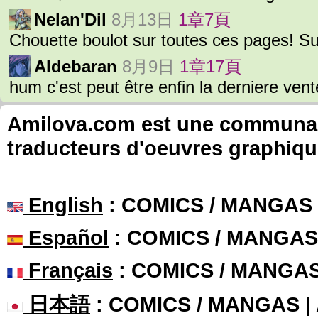
Nelan'Dil
8月13日
1章7頁
Chouette boulot sur toutes ces pages! S
Aldebaran
8月9日
1章17頁
hum c'est peut être enfin la derniere ven
Amilova.com est une communauté
traducteurs d'oeuvres graphiqu
English
: COMICS / MANGAS
Español
: COMICS / MANGAS
Français
: COMICS / MANGA
日本語
: COMICS / MANGAS 