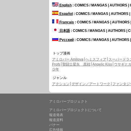
English
: COMICS / MANGAS | AUTHORS 
Español
: COMICS / MANGAS | AUTHORS 
Français
: COMICS / MANGAS | AUTHORS
日本語
: COMICS / MANGAS | AUTHORS |
Русский
: COMICS / MANGAS | AUTHORS
トップ漫画
アミロバー Amilova
ヘミスフィア
スーパードラ
Profs
聖闘士星矢 黒戦
Angelic Kiss
ウサギと
少年
ジャンル
アクション
デザイン／アートワーク
ファンタジー 
アミロバープロジェクト
アミロバープロジェクトについて
報道発表
報道資料
バナー
広告情報