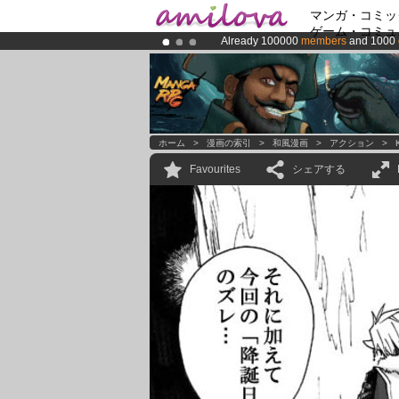
マンガ・コミッ
ゲーム・コミュ
Already 100000
members
and 1000
Premium membership from
3.95 eur
Amilova
Kickstarter is now LIVE
!.
ホーム
>
漫画の索引
>
和風漫画
>
アクション
>
Favourites
シェアする