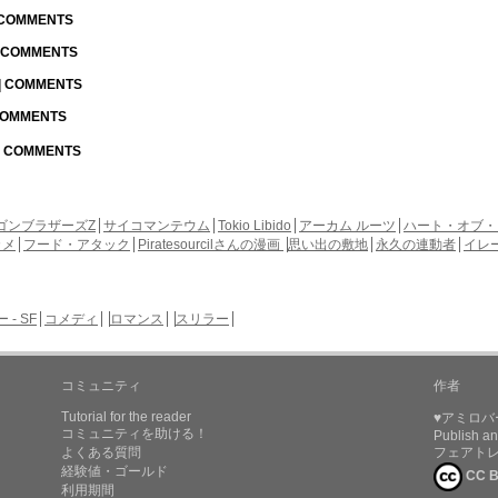
| COMMENTS
| COMMENTS
 | COMMENTS
 COMMENTS
 | COMMENTS
ゴンブラザーズZ
サイコマンテウム
Tokio Libido
アーカム ルーツ
ハート・オブ・
カメ
フード・アタック
Piratesourcilさんの漫画
思い出の敷地
永久の連動者
イレ
- SF
コメディ
ロマンス
スリラー
コミュニティ
作者
Tutorial for the reader
♥アミロバ
コミュニティを助ける！
Publish an
よくある質問
フェアト
経験値・ゴールド
CC B
利用期間