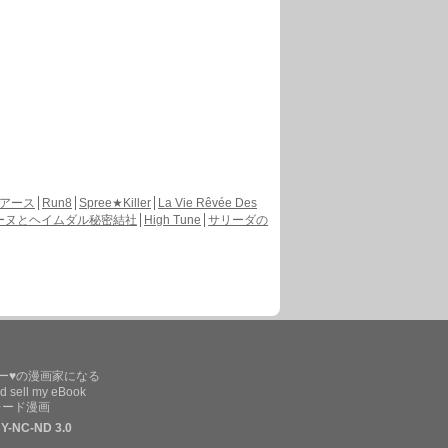
アース
Run8
Spree★Killer
La Vie Rêvée Des
ーヌとヘイムダル秘密結社
High Tune
サリーダの
ー♥の漫画家になる
d sell my eBook
レード漫画
Y-NC-ND 3.0