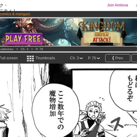
ク・
Join Amilova
ニティ！
comics & mangas!
.
os
per month !
Get membership now
Kaldericku
>
Ch. 3
>
P. 76
Full screen
Thumbnails
Ch. 3
P. 76
Prev.