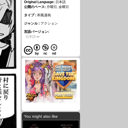
Original Language:
日本語
公開のペース:
月曜日, 金曜日
タイプ :
和風漫画
ジャンル :
アクション
言語バージョン:
日本語
by
nc
nd
You might also like