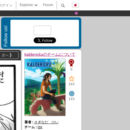
Explorer
Forum
ログイン
Follow us!
kalderickuのチームについて
次へ
6
163
143
著者 :
さぎなだ けい
チーム :
tze