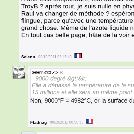
TroyB ? après tout, je suis nulle en phy
Raul va changer de méthode ? espérons 
flingue, parce qu'avec une température 
grand chose. Même de l'azote liquide ne
En tout cas belle page, hâte de la voir 
Selenn
09/19/2011 08:45:42
Selenn
のコメント:
31
9000 degré &gt;&lt;
Elle a dépassé la température de la sur
15 millions et elle sera au même point
Non, 9000°F = 4982°C, or la surface du
Fladnag
09/19/2011 08:50:35