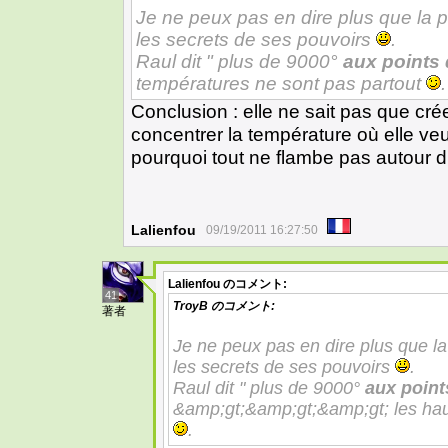
Je ne peux pas en dire plus que la p
les secrets de ses pouvoirs
.
Raul dit " plus de 9000°
aux points 
températures ne sont pas partout
.
Conclusion : elle ne sait pas que cré
concentrer la température où elle veu
pourquoi tout ne flambe pas autour d'
Lalienfou
09/19/2011 16:27:50
Lalienfou
のコメント:
41
TroyB
のコメント:
著者
Je ne peux pas en dire plus que la
les secrets de ses pouvoirs
.
Raul dit " plus de 9000°
aux point
&amp;gt;&amp;gt;&amp;gt; les hau
.