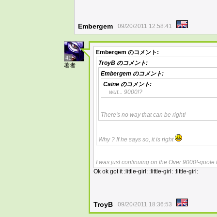
Embergem
09/20/2011 12:58:41
Embergem
のコメント:
41
TroyB
のコメント:
著者
Embergem
のコメント:
Caine
のコメント:
wut... 9000!?
There's no way that can be right!
Why ? If he says so, it is right
I was just continuing on the Over 9000!-quote t
Ok ok got it :little-girl: :little-girl: :little-girl:
TroyB
09/20/2011 18:36:53