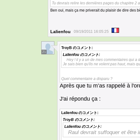
Tu devrais relire les dernières pages du chapitre 2 
Ben oui, mais ça me priverait du plaisir de dire des 
Lalienfou
09/19/2011 16:05:25
TroyB
のコメント:
21
Lalienfou
のコメント:
Hey ! il y a un de mes commentaires qui a 
Je sais bien qu'ils ne volent pas haut, mais 
Quel commentaire a disparu ?
Après que tu m’as rappelé à l'or
J'ai répondu ça :
Lalienfou
のコメント:
TroyB
のコメント:
Lalienfou
のコメント:
Raul devrait suffoquer et être 