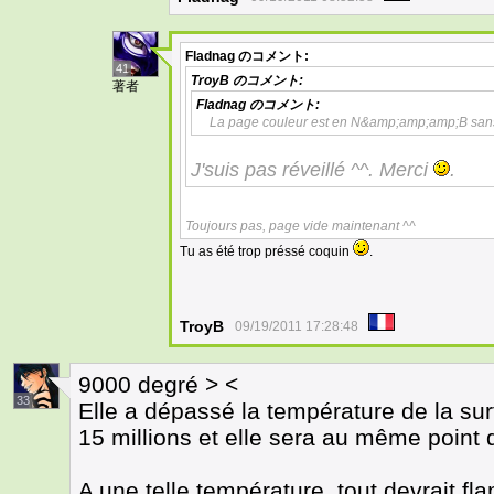
Fladnag
のコメント:
41
TroyB
のコメント:
著者
Fladnag
のコメント:
La page couleur est en N&amp;amp;amp;B sans 
J'suis pas réveillé ^^. Merci
.
Toujours pas, page vide maintenant ^^
Tu as été trop préssé coquin
.
TroyB
09/19/2011 17:28:48
9000 degré > <
33
Elle a dépassé la température de la surf
15 millions et elle sera au même point 
A une telle température, tout devrait fl