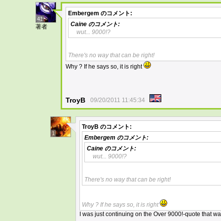
Embergem
のコメント:
41
Caine
のコメント:
著者
wut... 9000!?
There's no way that can be right!
Why ? If he says so, it is right
TroyB
09/20/2011 11:45:34
TroyB
のコメント:
1
Embergem
のコメント:
Caine
のコメント:
wut... 9000!?
There's no way that can be right!
Why ? If he says so, it is right
I was just continuing on the Over 9000!-quote that was