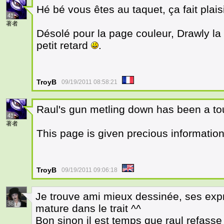
Hé bé vous êtes au taquet, ça fait plais
41
著者
Désolé pour la page couleur, Drawly la
petit retard
.
TroyB
09/19/2011 08:58:21
Raul's gun metling down has been a tou
41
著者
This page is given precious informatio
TroyB
09/19/2011 09:06:18
Je trouve ami mieux dessinée, ses expre
36
mature dans le trait ^^
Bon sinon il est temps que raul refass