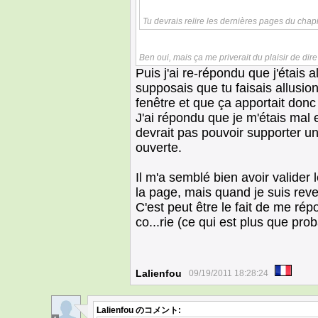
Tu devrais relire les dernières pages du chap
Ben oui, mais ça me priverait du plaisir de dir
Puis j'ai re-répondu que j'étais 
supposais que tu faisais allusion
fenêtre et que ça apportait donc d
J'ai répondu que je m'étais mal e
devrait pas pouvoir supporter un
ouverte.
Il m'a semblé bien avoir valider 
la page, mais quand je suis reve
C'est peut être le fait de me ré
co...rie (ce qui est plus que pro
Lalienfou
09/19/2011 18:28:24
Lalienfou
のコメント: