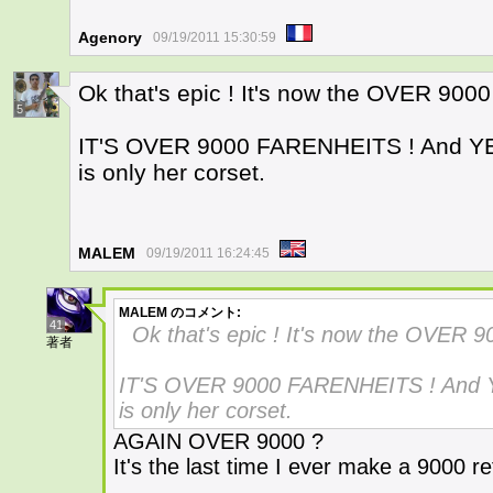
Agenory
09/19/2011 15:30:59
Ok that's epic ! It's now the OVER 9000
5
IT'S OVER 9000 FARENHEITS ! And YES 
is only her corset.
MALEM
09/19/2011 16:24:45
MALEM
のコメント:
41
Ok that's epic ! It's now the OVER 9
著者
IT'S OVER 9000 FARENHEITS ! And YE
is only her corset.
AGAIN OVER 9000 ?
It's the last time I ever make a 9000 