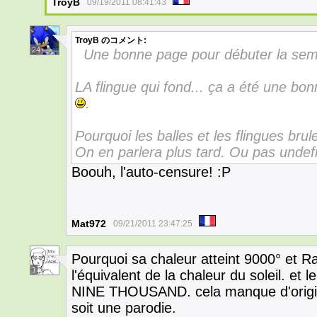
TroyB
09/19/2011 08:41:43
TroyB
のコメント:
24
Une bonne page pour débuter la se
LA flingue qui fond... ça a été une bo
.
Pourquoi les balles et les flingues bru
On en parlera plus tard. Ou pas undef
Boouh, l'auto-censure! :P
Mat972
09/21/2011 23:47:25
Pourquoi sa chaleur atteint 9000° et Ra
1
l'équivalent de la chaleur du soleil. et 
NINE THOUSAND. cela manque d'original
soit une parodie.