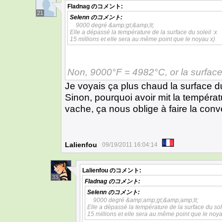
Fladnag
のコメント:
21
Selenn
のコメント:
9000 degré &amp;gt;&amp;lt;
Elle a dépassé la température de la surface du soleil :x
15 millions et elle sera au même point que le noyau x)
Non, 9000°F = 4982°C, or la surface
Je voyais ça plus chaud la surface du
Sinon, pourquoi avoir mit la tempéra
vache, ça nous oblige à faire la con
Lalienfou
09/19/2011 16:04:14
Lalienfou
のコメント:
33
Fladnag
のコメント:
Selenn
のコメント:
9000 degré &amp;amp;gt;&amp;amp;lt;
Elle a dépassé la température de la surface du sole
15 millions et elle sera au même point que le noya