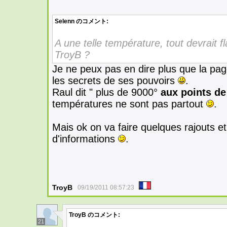
Selenn
のコメント:
A une telle température, tout devrait 
TroyB ?
Je ne peux pas en dire plus que la pag
les secrets de ses pouvoirs
.
Raul dit " plus de 9000°
aux points de
températures ne sont pas partout
.
Mais ok on va faire quelques rajouts e
d'informations
.
TroyB
09/19/2011 08:57:23
TroyB
のコメント:
21