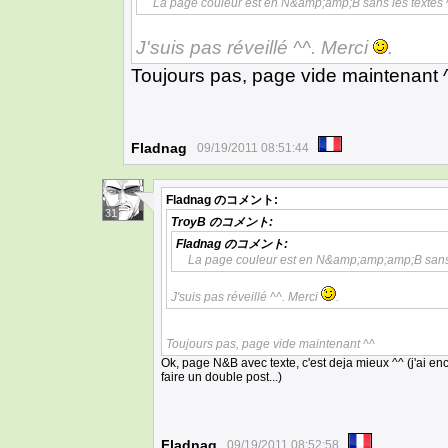
La page couleur est en N&amp;amp;B sans les textes 
J'suis pas réveillé ^^. Merci
.
Toujours pas, page vide maintenant 
Fladnag
09/19/2011 08:51:44
Fladnag
のコメント:
31
TroyB
のコメント:
Fladnag
のコメント:
La page couleur est en N&amp;amp;amp;B sans 
J'suis pas réveillé ^^. Merci
.
Toujours pas, page vide maintenant ^^
Ok, page N&B avec texte, c'est deja mieux ^^ (j'ai en
faire un double post...)
Fladnag
09/19/2011 08:52:58