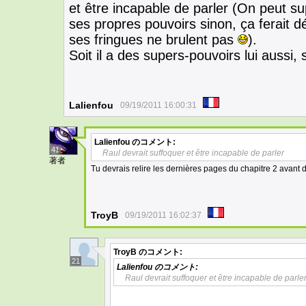
et être incapable de parler (On peut 
ses propres pouvoirs sinon, ça ferait d
ses fringues ne brulent pas
).
Soit il a des supers-pouvoirs lui aussi, 
Lalienfou
09/19/2011 16:00:31
Lalienfou
のコメント:
41
Raul devrait suffoquer et être incapable de parler
著者
Tu devrais relire les dernières pages du chapitre 2 avant 
TroyB
09/19/2011 16:02:37
TroyB
のコメント:
21
Lalienfou
のコメント:
Raul devrait suffoquer et être incapable de parle