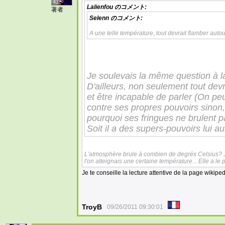
41
Lalienfou
のコメント:
著者
Selenn
のコメント:
A une telle température, tout devrait flamber auto
Je soulevais la même question à l
D'ailleurs, non seulement tout devr
et être incapable de parler (On p
contre ses propres pouvoirs sinon, 
pourquoi ses fringues ne brulent 
Soit il a des supers-pouvoirs lui au
L'atmosphère brule à combien de degrés Celsius? J'
l'on atteignais une certaine température... Elle a l
Je te conseille la lecture attentive de la page wikipe
TroyB
09/26/2011 09:30:01