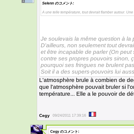
1
Selenn
のコメント:
A une telle température, tout devrait flamber autour. Une
Je soulevais la même question à la 
D'ailleurs, non seulement tout devrai
et être incapable de parler (On peu
contre ses propres pouvoirs sinon, ça
pourquoi ses fringues ne brulent pa
Soit il a des supers-pouvoirs lui aussi
L'atmosphère brule à combien de deg
que l'atmosphère pouvait bruler si l'o
température... Elle a le pouvoir de d
Cegy
09/24/2011 17:39:16
Cegy
のコメント: