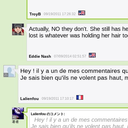
TroyB
09/19/2011 17:26:32
Actually, NO they don't. She still has h
6
lost is whatever was holding her hair to
Eddie Nash
07/09/2014 02:51:57
Hey ! il y a un de mes commentaires qu
21
Je sais bien qu'ils ne volent pas haut
Lalienfou
09/19/2011 17:10:17
Lalienfou
のコメント:
41
Hey ! il y a un de mes commentaires 
著者
Je sais bien qu'ils ne volent pas hau