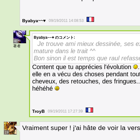
Byabya~~♥
09/19/2011 14:08:53
Byabya~~♥
のコメント:
41
Je trouve ami mieux dessinée, ses exp
著者
mature dans le trait ^^
Bon sinon il est temps que raul refas
Content que tu apprécies l'évolution
elle en a vécu des choses pendant to
cheveux, des retouches, des fringues..
héhéhé
TroyB
09/19/2011 17:27:39
Vraiment super ! j'ai hâte de voir la ver
19