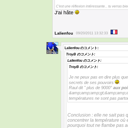
C'est une réflexion intéressante... tu verras bi
J'ai hâte
Lalienfou
09/20/2011 13:32:33
Lalienfou
のコメント:
24
TroyB
のコメント:
Lalienfou
のコメント:
TroyB
のコメント:
Je ne peux pas en dire plus que
secrets de ses pouvoirs
.
Raul dit " plus de 9000°
aux poi
&amp;amp;amp;gt;&amp;amp;am
températures ne sont pas parto
Conclusion : elle ne sait pas 
concentrer la température où e
pourquoi tout ne flambe pas au