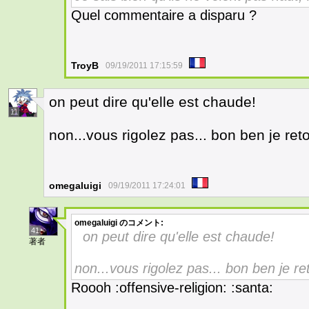
Quel commentaire a disparu ?
TroyB
09/19/2011 17:15:59
on peut dire qu'elle est chaude!
11
non...vous rigolez pas... bon ben je re
omegaluigi
09/19/2011 17:24:01
omegaluigi
のコメント:
41
on peut dire qu'elle est chaude!
著者
non...vous rigolez pas... bon ben je r
Roooh :offensive-religion: :santa: