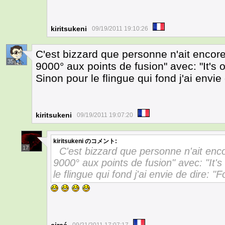
kiritsukeni
09/19/2011 19:10:26
C'est bizzard que personne n'ait encore
35
9000° aux points de fusion" avec: "It'
Sinon pour le flingue qui fond j'ai envi
kiritsukeni
09/19/2011 19:07:20
kiritsukeni
のコメント:
17
C'est bizzard que personne n'ait enco
9000° aux points de fusion" avec: "It
le flingue qui fond j'ai envie de dire: 