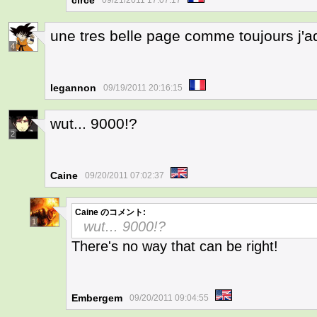
circé
09/21/2011 17:07:17
une tres belle page comme toujours j'ado
4
legannon
09/19/2011 20:16:15
wut... 9000!?
2
Caine
09/20/2011 07:02:37
Caine
のコメント:
1
wut... 9000!?
There's no way that can be right!
Embergem
09/20/2011 09:04:55