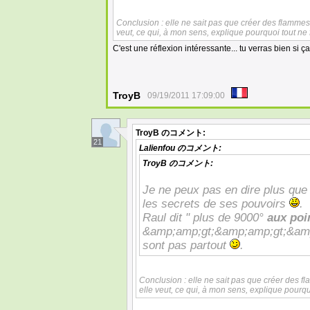
Conclusion : elle ne sait pas que créer des flammes,
veut, ce qui, à mon sens, explique pourquoi tout ne 
C'est une réflexion intéressante... tu verras bien si ç
TroyB
09/19/2011 17:09:00
TroyB
のコメント:
21
Lalienfou
のコメント:
TroyB
のコメント:
Je ne peux pas en dire plus que 
les secrets de ses pouvoirs
.
Raul dit " plus de 9000°
aux poi
&amp;amp;gt;&amp;amp;gt;&amp;
sont pas partout
.
Conclusion : elle ne sait pas que créer des f
elle veut, ce qui, à mon sens, explique pourqu