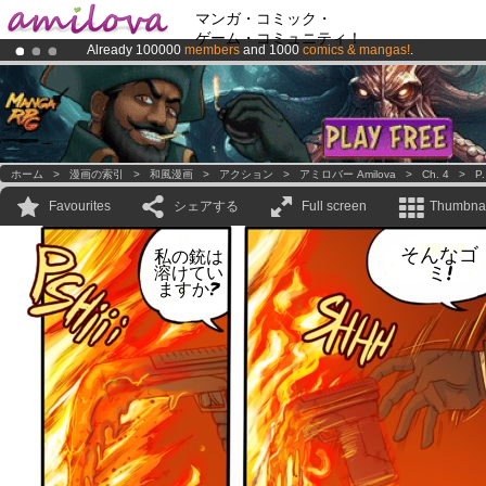
マンガ・コミック・
ゲーム・コミュニティ！
Already 100000
members
and 1000
comics & mangas!
.
Premium membership from
3.95 euros
per month !
Get membership
Amilova
Kickstarter is now LIVE
!.
ホーム
>
漫画の索引
>
和風漫画
>
アクション
>
アミロバー Amilova
>
Ch. 4
>
P.
Favourites
シェアする
Full screen
Thumbnai
そんなゴ
私の銃は
ミ!
溶けてい
ますか?