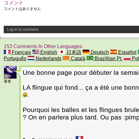
コメント
コメントはありません
Log-in to comment
153 Comments In Other Languages.
Français
English
日本語
Deutsch
Español
Português
Nederlands
Català
Brazillian Pt.
Pol
Une bonne page pour débuter la sema
41
著者
LA flingue qui fond... ça a été une bon
.
Pourquoi les balles et les flingues bru
? On en parlera plus tard. Ou pas :pimp