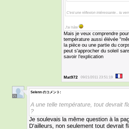
C'est une réflexion intéressante... tu ver
J'ai hâte
Mais je veux comprendre pourq
température aussi élévée "même
la pièce ou une partie du corp
peut s'approcher du soleil sans
savoir l'explication
Mat972
09/21/2011 23:51:19
Selenn
のコメント:
21
A une telle température, tout devrait 
?
Je soulevais la même question à la pa
D'ailleurs, non seulement tout devrait 