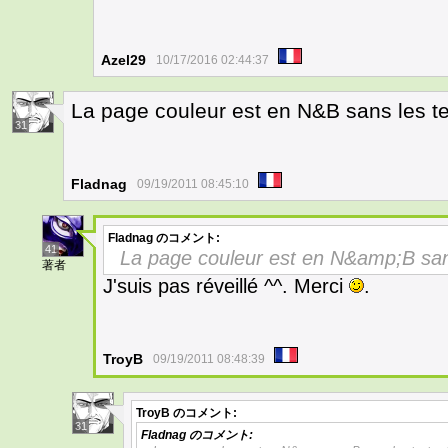
Azel29
10/17/2016 02:44:37
La page couleur est en N&B sans les te
31
Fladnag
09/19/2011 08:45:10
Fladnag
のコメント:
41
La page couleur est en N&amp;B sans
著者
J'suis pas réveillé ^^. Merci
.
TroyB
09/19/2011 08:48:39
TroyB
のコメント:
31
Fladnag
のコメント: