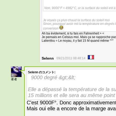
Non, 9000°F = 4982°C, or la surface du soleil est 
Je voyais ça plus chaud la surface du soleil moi
Sinon, pourquoi avoir mit la température en degrés F
conversion
Ah ba évidement, si tu fais en Fahrenheit > <
Je pensais en Celsius moi. Mais ça se rapproche pas 
Lalienfou = Le noyau, il y fait 15 M quand même ^^'
Selenn
09/21/2011 08:48:14
Selenn
のコメント:
41
9000 degré &gt;&lt;
著者
Elle a dépassé la température de la sur
15 millions et elle sera au même point
C'est 9000F°. Donc approximativement 
Mais oui elle a encore de la marge avan