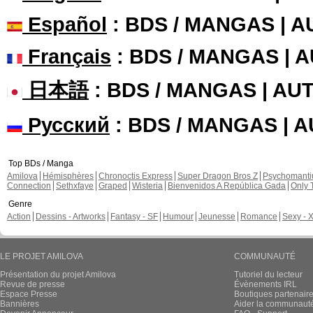
Español
: BDS / MANGAS | 
Français
: BDS / MANGAS | 
日本語
: BDS / MANGAS | A
Русский
: BDS / MANGAS | 
Top BDs / Manga
Amilova
Hémisphères
Chronoctis Express
Super Dragon Bros Z
Psychomant
Connection
Sethxfaye
Graped
Wisteria
Bienvenidos A República Gada
Only 
Genre
Action
Dessins - Artworks
Fantasy - SF
Humour
Jeunesse
Romance
Sexy - 
LE PROJET AMILOVA
COMMUNAUTÉ
Présentation du projet Amilova
Tutoriel du lecteur
Revue de presse
Évènements IRL
Espace Presse
Boutiques partenair
Bannières
Aider la communauté 