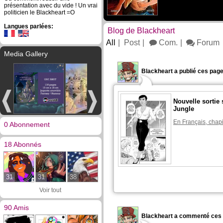
présentation avec du vide ! Un vrai
politicien le Blackheart =O
Langues parlées:
Blog de Blackheart
All
Post
Com.
Forum
Media Gallery
Blackheart a publié ces page
Nouvelle sortie 
Jungle
En Français, chapi
0 Abonnement
18 Abonnés
31
31
38
Voir tout
90 Amis
Blackheart a commenté ces 