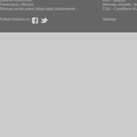
Devenir Annonceur
FAQ - Support
Partenaires Officiels
Monnaie virtuelle : l
Réseau social poker, blogs stats classements
CGU - Conditions d'ut
Follow Amilova on
Sitemap