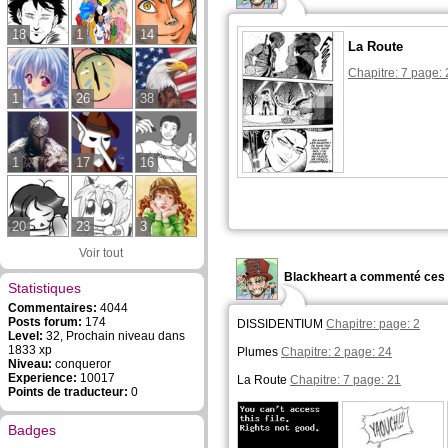
18
1
14
La Route
Chapitre: 7 page: 
1
26
38
1
17
16
20
23
3
Voir tout
Blackheart a commenté ces 
Statistiques
Commentaires:
4044
Posts forum:
174
DISSIDENTIUM
Chapitre: page: 2
Level:
32, Prochain niveau dans
1833 xp
Plumes
Chapitre: 2 page: 24
Niveau:
conqueror
Experience:
10017
La Route
Chapitre: 7 page: 21
Points de traducteur:
0
Badges