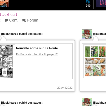
249
Blackheart
t
Com.
Forum
Blackheart a publié ces pages :
Blackhea
Nouvelle sortie sur La Route
En Français, chapitre 8, page 12
22avril2022
Blackheart a publié ces pages :
Blackhea