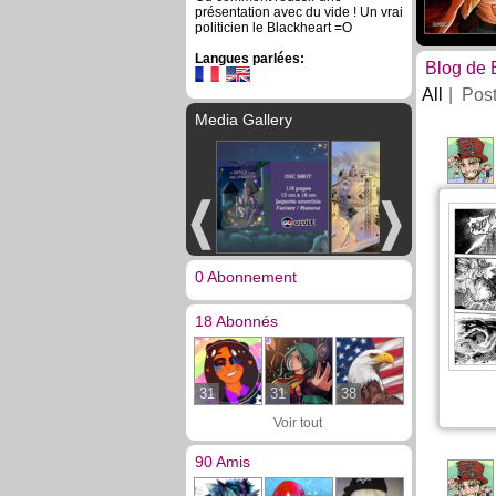
présentation avec du vide ! Un vrai
politicien le Blackheart =O
Langues parlées:
Blog de 
All
Pos
Media Gallery
0 Abonnement
18 Abonnés
31
31
38
Voir tout
90 Amis