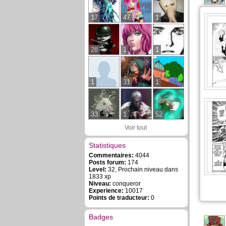
17
47
1
28
1
1
1
31
1
33
1
52
Voir tout
Statistiques
Commentaires:
4044
Posts forum:
174
Level:
32, Prochain niveau dans
1833 xp
Niveau:
conqueror
Experience:
10017
Points de traducteur:
0
Badges