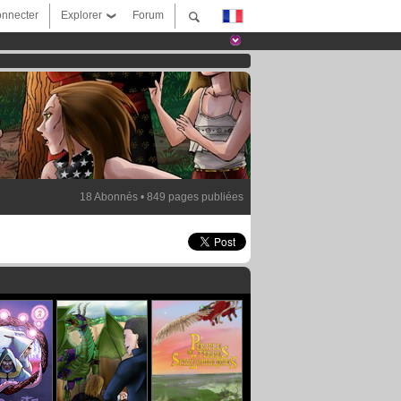
nnecter
Explorer
Forum
18 Abonnés • 849 pages publiées