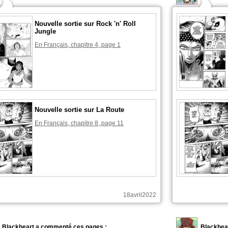
Nouvelle sortie sur Rock 'n' Roll
Jungle
En Français, chapitre 4, page 1
Nouvelle sortie sur La Route
En Français, chapitre 8, page 11
18avril2022
Blackheart a commenté ces pages :
Blackhea