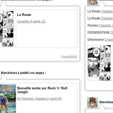
La Route
Chapitre
La Route
La Route
Chapitre
Chapitre: 8 page: 10
Plumes
Chapitre: 
DISSIDENTIUM
Ch
Dissonance
Chapit
13avril2022
Blackheart a publié ces pages :
Nouvelle sortie sur Rock 'n' Roll
Jungle
En Français, chapitre 3, page 30
Blackhea