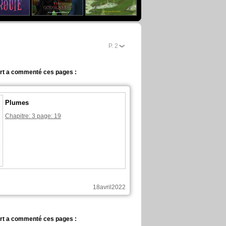
P.
2
rt a commenté ces pages :
Plumes
Chapitre: 3 page: 19
18avril2022
rt a commenté ces pages :