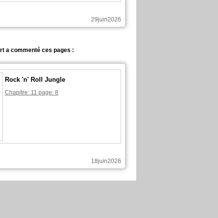
29juin2026
rt a commenté ces pages :
Rock 'n' Roll Jungle
Chapitre: 11 page: 8
18juin2026
rt a commenté ces pages :