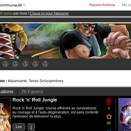
communauté !
Rejoins Amilova
Me co
95 euros
par mois !
Clique ici pour t'abonner
& Mangas
!
 lancé
!.
ite :
Malamuerte, Terres Schizophrènes
cations
|
26 Favoris
Rock 'n' Roll Jungle
Rock 'n' Roll Jungle, course effrénée au survivalisme,
2
au courage et à l'auto-dégénération, est sans conteste
l'émission de télévision la plus...
30
Lire