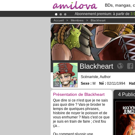
BDs, mangas, 
Abonnement premium: à partir de
3.
Déjà 100000
membres
et 1000
BDs 
Accueil
>
Membres
>
Blackheart
Le
Kickstarter Amilova est désormais
Blackheart
Scénariste, Author
Sexe :
M
Né :
02/11/1994
Hab
32
Présentation de Blackheart
4 Publi
Que dire si ce n'est que je ne sais
pas quoi dire ? Vais-je broder le
temps de quelques phrases,
histoire de noyer le poisson et de
vous enrhumer ? Mais c'est ce que
je suis en train de faire ; c'est fou
ça...
Ou comment réussir une