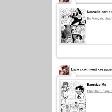
Nouvelle sortie
En Français, chapi
Lizzie a commenté ces pages
Exorcize Me
Chapitre: 1 page: 