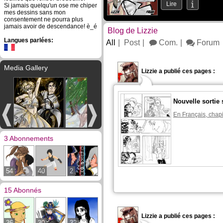
Lire
Si jamais quelqu'un ose me chiper
mes dessins sans mon
consentement ne pourra plus
jamais avoir de descendance! è_é
Blog de Lizzie
Langues parlées:
All
Post
Com.
Forum
Media Gallery
Lizzie a publié ces pages :
Nouvelle sortie
En Français, chapi
3 Abonnements
54
40
2
15 Abonnés
Lizzie a publié ces pages :
36
30
32