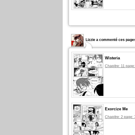
Lizzie a commenté ces pages
Wisteria
Chapitre: 11 page
Exorcize Me
Chapitre: 2 page: 