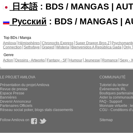
日本語
: BDS / MANGAS | A
Русский
: BDS / MANGAS | 
Top BDs / Manga
Amilova
Hémisphères
Chronoctis Express
Super Dragon Bros Z
Psychomant
Connection
Sethxfaye
Graped
Wisteria
Bienvenidos A República Gada
Only 
Genre
Action
Dessins - Artworks
Fantasy - SF
Humour
Jeunesse
Romance
Sexy - 
LE PROJET AMILOVA
COMMUNAUTÉ
Présentation du projet Amilova
Tutoriel du lecteur
Revue de presse
Évènements IRL
Espace Presse
Boutiques partenair
Bannières
Aider la communauté 
Devenir Annonceur
FAQ - Support
Partenaires Officiels
Monnaie virtuelle : l
Réseau social poker, blogs stats classements
CGU - Conditions d'ut
Follow Amilova on
Sitemap