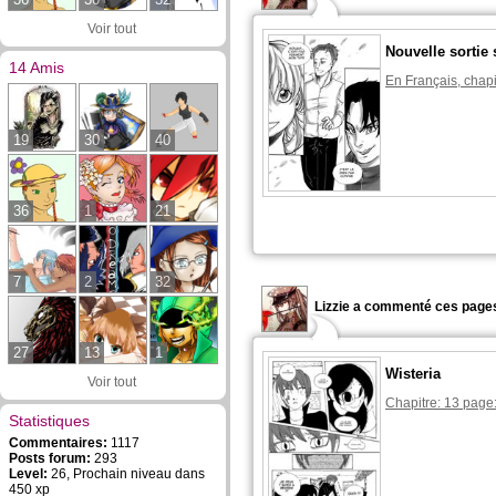
Voir tout
Nouvelle sortie
14 Amis
En Français, chapi
19
30
40
36
1
21
7
2
32
Lizzie a commenté ces pages
27
13
1
Wisteria
Voir tout
Chapitre: 13 page
Statistiques
Commentaires:
1117
Posts forum:
293
Level:
26, Prochain niveau dans
450 xp