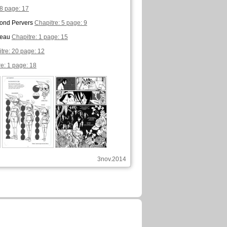
 8 page: 17
lond Pervers
Chapitre: 5 page: 9
beau
Chapitre: 1 page: 15
tre: 20 page: 12
e: 1 page: 18
3nov.2014
a commenté ces pages :
Anomalie