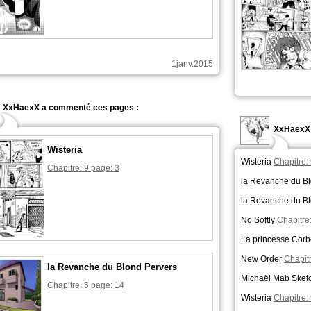
1janv.2015
XxHaexX a commenté ces pages :
XxHaexX 
Wisteria
Wisteria
Chapitre:
Chapitre: 9 page: 3
la Revanche du B
la Revanche du B
No Softly
Chapitre
La princesse Cor
New Order
Chapitr
la Revanche du Blond Pervers
Michaël Mab Sketc
Chapitre: 5 page: 14
Wisteria
Chapitre: