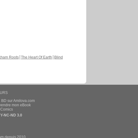
Chapitre: page: 50
28oct.2014
a commenté ces pages :
Michaël Mab Sketchs & Training
Chapitre: 1 page: 9