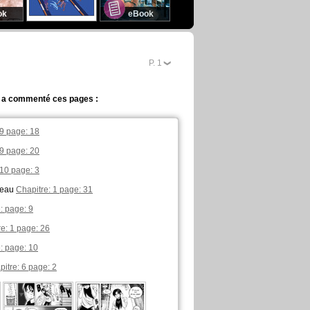
ok
eBook
P.
2
a commenté ces pages :
 9 page: 18
 9 page: 20
 10 page: 3
beau
Chapitre: 1 page: 31
: page: 9
e: 1 page: 26
: page: 10
itre: 6 page: 2