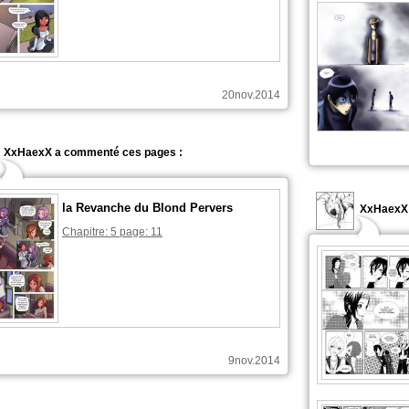
20nov.2014
XxHaexX a commenté ces pages :
la Revanche du Blond Pervers
XxHaexX 
Chapitre: 5 page: 11
9nov.2014