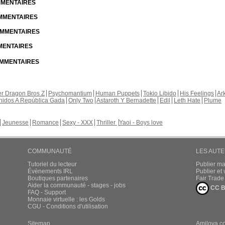
30oct.2014
XxHaexX a commenté ces pages :
Anomalie
Chapitre: page: 48
XxHaexX 
la Revanche du Blond Pervers
Chapitre: 5 page: 7