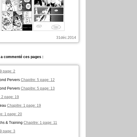
31déc.2014
a commenté ces pages :
 9 page: 2
lond Pervers
Chapitre: 5 page: 12
lond Pervers
Chapitre: 5 page: 13
: 2 page: 19
beau
Chapitre: 1 page: 19
e: 1 page: 20
hs & Training
Chapitre: 1 page: 11
 9 page: 3