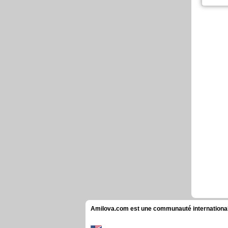
Chaque
cool j'a
La pri
New Or
la Reva