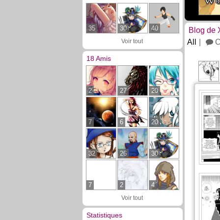
35
30
40
Blog de
Voir tout
All
C
18 Amis
2
27
20
7
6
20
32
26
30
7
2
4
Voir tout
Statistiques