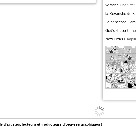
Wisteria
Chapitre:
la Revanche du B
XxHaexX a posté dans le forum :
La princesse Cor
God's sheep
Chapi
 mois, nouveau theme !
i déjà l'illu ~ http://imagesia.com/deesse-imple_qeh1
New Order
Chapitr
1nov.2014
XxHaexX a commenté ces pages :
ncesse Corbeau
Chapitre: 1 page: 13
der
Chapitre: 1 page: 17
nche du Blond Pervers
Chapitre: 5 page: 8
XxHaexX 