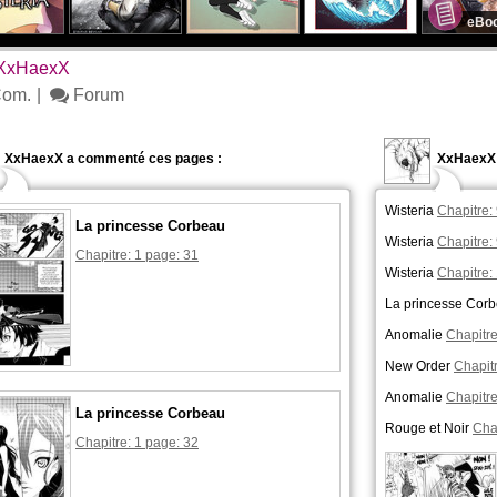
eBo
 XxHaexX
om.
Forum
XxHaexX a commenté ces pages :
XxHaexX 
Wisteria
Chapitre:
La princesse Corbeau
Wisteria
Chapitre:
Chapitre: 1 page: 31
Wisteria
Chapitre:
La princesse Cor
Anomalie
Chapitre
New Order
Chapitr
Anomalie
Chapitre
La princesse Corbeau
Rouge et Noir
Chap
Chapitre: 1 page: 32