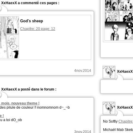
XxHaexX a commenté ces pages :
God's sheep
Chapitre: 20 page: 12
4nov.2014
XxHaexX a
XxHaexX a posté dans le forum :
 mois, nouveau theme !
e des pilule de couleur !! nomnomnom d~_~b
XxHaexX 
e !
u a toi dO_ob
No Softly
Chapitre
Michaël Mab Sketc
3nov.2014