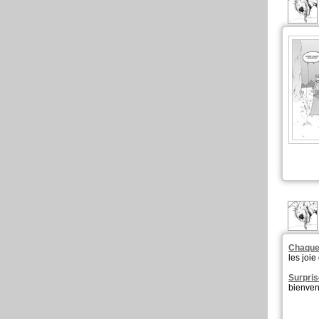
Chaque
les joi
Surpris
bienven