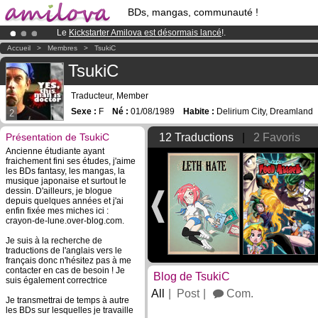
BDs, mangas, communauté !
Le
Kickstarter Amilova est désormais lancé
!.
Abonnement premium: à partir de
3.95 euros
par mois !
Clique ici p
Accueil
>
Membres
>
TsukiC
Déjà 134393
membres
et 1208
BDs & Mangas
!
TsukiC
Traducteur, Member
Sexe :
F
Né :
01/08/1989
Habite :
Delirium City, Dreamland
2
Présentation de TsukiC
12 Traductions
|
2 Favoris
Ancienne étudiante ayant
fraichement fini ses études, j'aime
les BDs fantasy, les mangas, la
musique japonaise et surtout le
dessin. D'ailleurs, je blogue
depuis quelques années et j'ai
enfin fixée mes miches ici :
crayon-de-lune.over-blog.com.
Je suis à la recherche de
traductions de l'anglais vers le
français donc n'hésitez pas à me
contacter en cas de besoin ! Je
Blog de TsukiC
suis également correctrice
All
Post
Com.
Je transmettrai de temps à autre
les BDs sur lesquelles je travaille