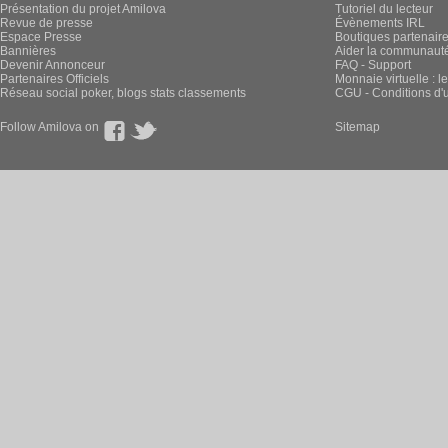
Présentation du projet Amilova
Tutoriel du lecteur
Revue de presse
Évènements IRL
Espace Presse
Boutiques partenair
Bannières
Aider la communauté 
Devenir Annonceur
FAQ - Support
Partenaires Officiels
Monnaie virtuelle : l
Réseau social poker, blogs stats classements
CGU - Conditions d'ut
Follow Amilova on
Sitemap