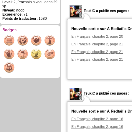
Level:
2, Prochain niveau dans 29
xp
Niveau:
noob
TsukiC a publié ces pages :
Experience:
71
Points de traducteur:
1580
Nouvelle sortie sur A Redtail's 
Badges
En Français, chapitre 2, page 20
En Français, chapitre 2, page 21
En Français, chapitre 2, page 21
En Français, chapitre 2, page 21
TsukiC a publié ces pages :
Nouvelle sortie sur A Redtail's 
En Français, chapitre 2, page 16
En Français, chapitre 2, page 16