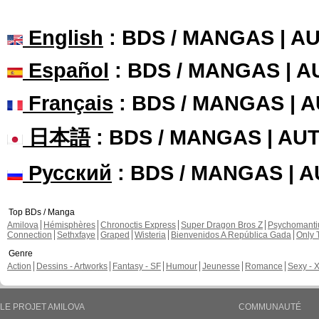
English
: BDS / MANGAS | 
Español
: BDS / MANGAS | 
Français
: BDS / MANGAS | 
日本語
: BDS / MANGAS | A
Русский
: BDS / MANGAS | 
Top BDs / Manga
Amilova
Hémisphères
Chronoctis Express
Super Dragon Bros Z
Psychomant
Connection
Sethxfaye
Graped
Wisteria
Bienvenidos A República Gada
Only 
Genre
Action
Dessins - Artworks
Fantasy - SF
Humour
Jeunesse
Romance
Sexy - 
LE PROJET AMILOVA
COMMUNAUTÉ