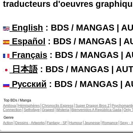
traducteurs d'oeuvres graphiqu
English
: BDS / MANGAS | 
Español
: BDS / MANGAS | 
Français
: BDS / MANGAS | 
日本語
: BDS / MANGAS | A
Русский
: BDS / MANGAS | 
Top BDs / Manga
Amilova
Hémisphères
Chronoctis Express
Super Dragon Bros Z
Psychomant
Connection
Sethxfaye
Graped
Wisteria
Bienvenidos A República Gada
Only 
Genre
Action
Dessins - Artworks
Fantasy - SF
Humour
Jeunesse
Romance
Sexy - 