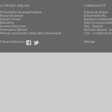
LE PROJET AMILOVA
COMMUNAUTÉ
Présentation du projet Amilova
Tutoriel du lecteur
Revue de presse
Évènements IRL
Espace Presse
Boutiques partenair
Bannières
Aider la communauté 
Devenir Annonceur
FAQ - Support
Partenaires Officiels
Monnaie virtuelle : l
Réseau social poker, blogs stats classements
CGU - Conditions d'ut
Follow Amilova on
Sitemap