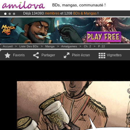
BDs, mangas, communauté !
Déjà 134393
membres
et 1208
BDs & Mangas
!
Le
Kickstarter Amilova est désormais lancé
!.
Abonnement premium: à partir de
3.95 euros
par mois !
Clique ici p
Accueil
>
Liste Des BDs
>
Manga
>
Amalgames
>
Ch. 2
>
P. 22
Favoris
Partager
Plein écran
Vignettes