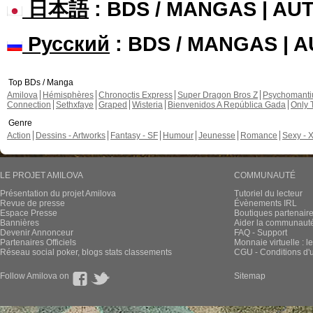
日本語
: BDS / MANGAS | A
Русский
: BDS / MANGAS | 
Top BDs / Manga
Amilova
Hémisphères
Chronoctis Express
Super Dragon Bros Z
Psychomant
Connection
Sethxfaye
Graped
Wisteria
Bienvenidos A República Gada
Only 
Genre
Action
Dessins - Artworks
Fantasy - SF
Humour
Jeunesse
Romance
Sexy - 
LE PROJET AMILOVA
COMMUNAUTÉ
Présentation du projet Amilova
Tutoriel du lecteur
Revue de presse
Évènements IRL
Espace Presse
Boutiques partenair
Bannières
Aider la communauté 
Devenir Annonceur
FAQ - Support
Partenaires Officiels
Monnaie virtuelle : l
Réseau social poker, blogs stats classements
CGU - Conditions d'ut
Follow Amilova on
Sitemap