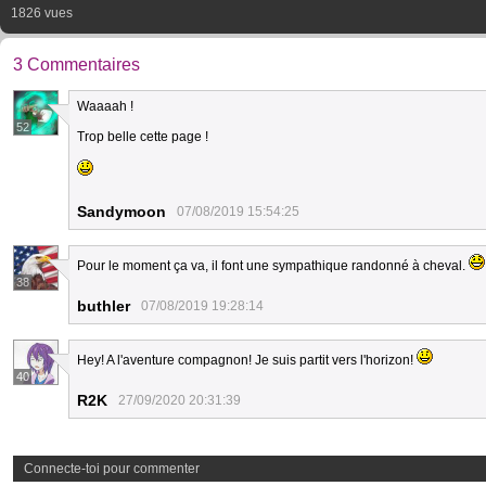
1826 vues
3 Commentaires
Waaaah !
52
Trop belle cette page !
Sandymoon
07/08/2019 15:54:25
Pour le moment ça va, il font une sympathique randonné à cheval.
38
buthler
07/08/2019 19:28:14
Hey! A l'aventure compagnon! Je suis partit vers l'horizon!
40
R2K
27/09/2020 20:31:39
Connecte-toi pour commenter