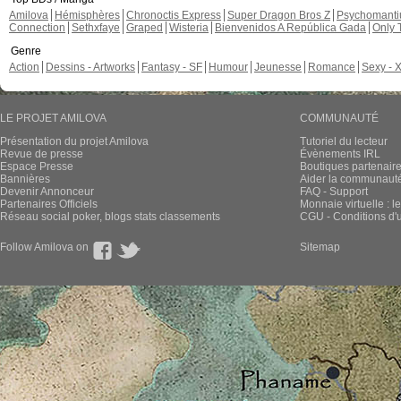
Amilova
Hémisphères
Chronoctis Express
Super Dragon Bros Z
Psychomant
Connection
Sethxfaye
Graped
Wisteria
Bienvenidos A República Gada
Only 
Genre
Action
Dessins - Artworks
Fantasy - SF
Humour
Jeunesse
Romance
Sexy - 
LE PROJET AMILOVA
COMMUNAUTÉ
Présentation du projet Amilova
Tutoriel du lecteur
Revue de presse
Évènements IRL
Espace Presse
Boutiques partenair
Bannières
Aider la communauté 
Devenir Annonceur
FAQ - Support
Partenaires Officiels
Monnaie virtuelle : l
Réseau social poker, blogs stats classements
CGU - Conditions d'ut
Follow Amilova on
Sitemap