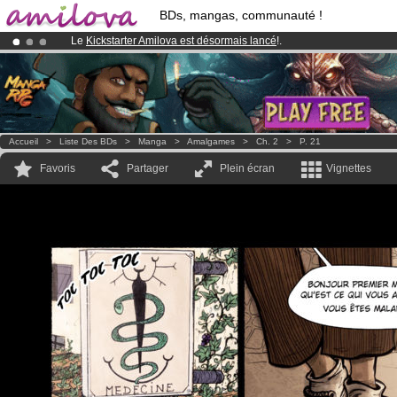
BDs, mangas, communauté !
Le
Kickstarter Amilova est désormais lancé
!.
Abonnement premium: à partir de
3.95 euros
par mois !
Clique ici p
Déjà 100000
membres
et 1000
BDs & Mangas
!
Accueil
>
Liste Des BDs
>
Manga
>
Amalgames
>
Ch. 2
>
P. 21
Favoris
Partager
Plein écran
Vignettes