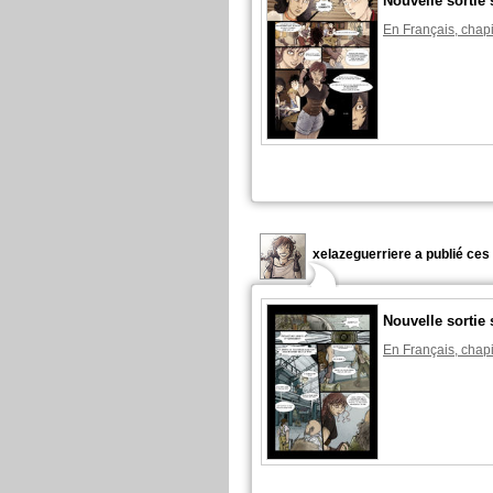
Nouvelle sorti
En Français, chapi
xelazeguerriere a publié ces
Nouvelle sorti
En Français, chapi