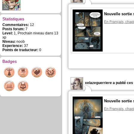
32
Nouvelle sorti
Statistiques
En Français, chapi
Commentaires:
12
Posts forum:
7
Level:
1, Prochain niveau dans 13
xp
Niveau:
noob
Experience:
37
Points de traducteur:
0
Badges
xelazeguerriere a publié ces
Nouvelle sorti
En Français, chapi