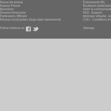
Revue de presse
Évènements IRL
Espace Presse
Boutiques partenair
Bannières
Aider la communauté 
Devenir Annonceur
FAQ - Support
Partenaires Officiels
Monnaie virtuelle : l
Réseau social poker, blogs stats classements
CGU - Conditions d'ut
Follow Amilova on
Sitemap