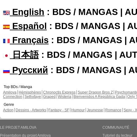
English
: BDS / MANGAS | 
Español
: BDS / MANGAS | 
Français
: BDS / MANGAS | 
日本語
: BDS / MANGAS | A
Русский
: BDS / MANGAS | 
Top BDs / Manga
Amilova
Hémisphères
Chronoctis Express
Super Dragon Bros Z
Psychomant
Connection
Sethxfaye
Graped
Wisteria
Bienvenidos A República Gada
Only 
Genre
Action
Dessins - Artworks
Fantasy - SF
Humour
Jeunesse
Romance
Sexy - 
LE PROJET AMILOVA
COMMUNAUTÉ
Présentation du projet Amilova
Tutoriel du lecteur