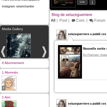
Lire
instagram: xelarichardier
Blog de xelazeguerriere
All
Post
Com.
Forum
Media Gallery
xelazeguerriere a publié ces
Nouvelle sorti
En Français, chapi
0 Abonnement
1 Abonnés
8
1 Ami
xelazeguerriere a publié ces