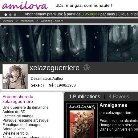
BDs, mangas, communauté !
Abonnement premium: à partir de
3.95 euros
par mois !
Clique ici p
Le
Kickstarter Amilova est désormais lancé
!.
Accueil
>
Membres
>
Xelazeguerriere
Déjà 100000
membres
et 1000
BDs & Mangas
!
xelazeguerriere
Dessinateur, Author
Sexe :
F
Né :
19/08/1988
1
Présentation de
1 Publications
|
4 Favoris
xelazeguerriere
Amalgames
Une guerrière du dimanche
Autrice de BD.
par
xelazeguerriere
Lectrice de manga.
Pratique l'escrime artistique.
Enara est une alchimist
Fanatique de fromages.
l'image de son père qu'
Adore le vent.
Dans un Univers en pro
Déteste le froid.
A des cheveux indomptables.