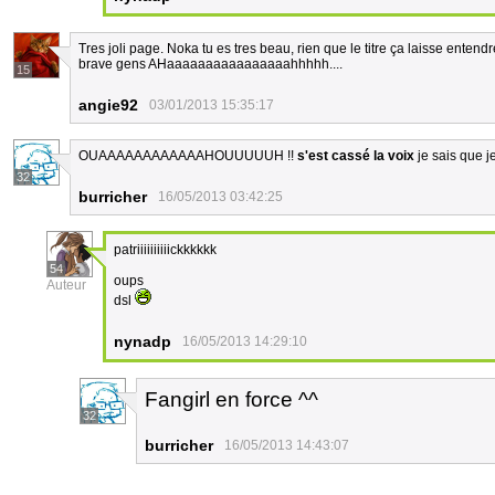
Tres joli page. Noka tu es tres beau, rien que le titre ça laisse ente
brave gens AHaaaaaaaaaaaaaaaahhhhh....
15
angie92
03/01/2013 15:35:17
OUAAAAAAAAAAAAHOUUUUUH !!
s'est cassé la voix
je sais que je
32
burricher
16/05/2013 03:42:25
patriiiiiiiiiickkkkkk
54
oups
Auteur
dsl
nynadp
16/05/2013 14:29:10
Fangirl en force ^^
32
burricher
16/05/2013 14:43:07