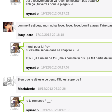
54
oui effectivement on va revoir le méchant pas beau
Auteur
ahh ça , tu verras pour le piège > <
nynadp
19/12/2012 00:17:21
comme il est beau mon noka :love: :love: :love: bon il a aussi l'aire p
16
loupiotte
17/12/2012 22:18:18
merci pour lui ^o^
tu vas être servie dans ce chapitre >_ <
54
Auteur
et oui , il a un air de fou , mais comme tu dis , ça fait partie de lu
nynadp
19/12/2012 00:17:57
Bien que je déteste ce perso l'illu est superbe !
50
Marialexie
18/12/2012 06:39:26
je te remercie * __ *
54
Auteur
nynadp
19/12/2012 00:18:10