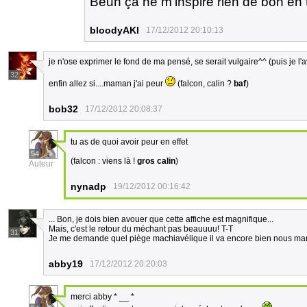
Beuh ça ne m'inspire rien de bon en to
bloodyAKI
17/12/2012 20:10:13
je n'ose exprimer le fond de ma pensé, se serait vulgaire^^ (puis je l'a
32
enfin allez si....maman j'ai peur
(falcon, calin ?
baf
)
bob32
17/12/2012 20:08:37
tu as de quoi avoir peur en effet
54
(falcon : viens là !
gros calin
)
Auteur
nynadp
19/12/2012 00:16:42
... Bon, je dois bien avouer que cette affiche est magnifique...
Mais, c'est le retour du méchant pas beauuuu! T-T
31
Je me demande quel piège machiavélique il va encore bien nous mani
abby19
17/12/2012 20:20:03
merci abby * __ *