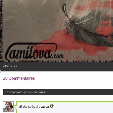
7456 vues
20 Commentaires
Connecte-toi pour commenter
affiche spécial byabya
54