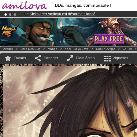
BDs, mangas, communauté !
Le
Kickstarter Amilova est désormais lancé
!.
Abonnement premium: à partir de
3.95 euros
par mois !
Clique ici p
Déjà 100000
membres
et 1000
BDs & Mangas
!
Accueil
>
Liste Des BDs
>
Manga
>
Yaoi - Boys Love
>
Coeur D'Aigle
>
Ch. 19
Favoris
Partager
Plein écran
Vignettes