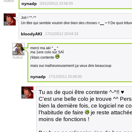
Auteur
nynadp
03/12/2012 23:56:55
Joli ! **-**
Un titre qui semble vouloir dire bien des choses >
__
< !! De quoi trit
34
bloodyAKI
17/12/2012 20:04:33
merci ma aki *
_
*
ma 1ere colo sur SAÏ
54
Auteur
j'étais contente
mais oui malheureusement ça veux dire beaucoup
nynadp
17/12/2012 20:06:00
Tu as de quoi être contente ^-^!! ♥
34
C'est une belle colo je trouve ^^ Pers
bien la dernière fois, ce logiciel ne 
l'habitude de faire
je reste attach
moins de fonctions !