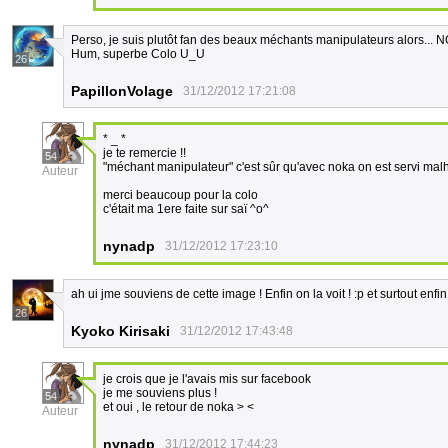
Perso, je suis plutôt fan des beaux méchants manipulateurs alors.
Hum, superbe Colo U_U
26
PapillonVolage
31/12/2012 17:21:08
* _ *
je te remercie !!
54
"méchant manipulateur" c'est sûr qu'avec noka on est servi ma
Auteur
merci beaucoup pour la colo
c'était ma 1ere faite sur saï ^o^
nynadp
31/12/2012 17:23:10
ah ui jme souviens de cette image ! Enfin on la voit ! :p et surtout enfin
26
Kyoko Kirisaki
31/12/2012 17:43:48
je crois que je l'avais mis sur facebook
je me souviens plus !
54
et oui , le retour de noka > <
Auteur
nynadp
31/12/2012 17:44:23