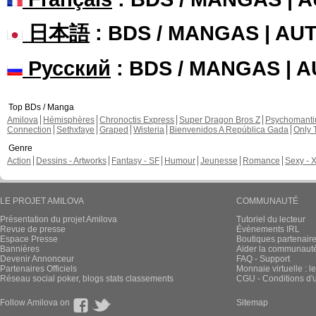
日本語
: BDS / MANGAS | A
Русский
: BDS / MANGAS | 
Top BDs / Manga
Amilova
Hémisphères
Chronoctis Express
Super Dragon Bros Z
Psychomant
Connection
Sethxfaye
Graped
Wisteria
Bienvenidos A República Gada
Only 
Genre
Action
Dessins - Artworks
Fantasy - SF
Humour
Jeunesse
Romance
Sexy - 
LE PROJET AMILOVA
COMMUNAUTÉ
Présentation du projet Amilova
Tutoriel du lecteur
Revue de presse
Évènements IRL
Espace Presse
Boutiques partenair
Bannières
Aider la communauté 
Devenir Annonceur
FAQ - Support
Partenaires Officiels
Monnaie virtuelle : l
Réseau social poker, blogs stats classements
CGU - Conditions d'ut
Follow Amilova on
Sitemap