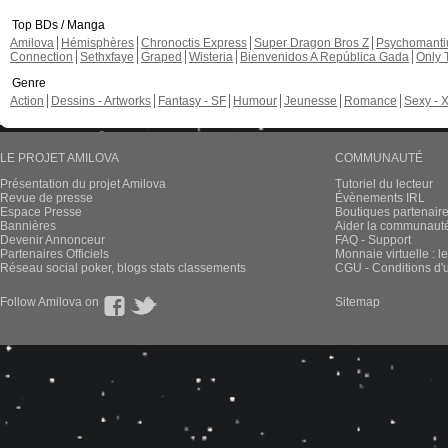
Top BDs / Manga
Amilova
Hémisphères
Chronoctis Express
Super Dragon Bros Z
Psychomant
Connection
Sethxfaye
Graped
Wisteria
Bienvenidos A República Gada
Only 
Genre
Action
Dessins - Artworks
Fantasy - SF
Humour
Jeunesse
Romance
Sexy - 
LE PROJET AMILOVA
COMMUNAUTÉ
Présentation du projet Amilova
Tutoriel du lecteur
Revue de presse
Évènements IRL
Espace Presse
Boutiques partenair
Bannières
Aider la communauté 
Devenir Annonceur
FAQ - Support
Partenaires Officiels
Monnaie virtuelle : l
Réseau social poker, blogs stats classements
CGU - Conditions d'ut
Follow Amilova on
Sitemap