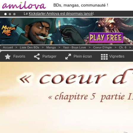
BDs, mangas, communauté !
Le
Kickstarter Amilova est désormais lancé
!.
Abonnement premium: à partir de
3.95 euros
par mois !
Clique ici p
Déjà 100000
membres
et 1000
BDs & Mangas
!
Accueil
>
Liste Des BDs
>
Manga
>
Yaoi - Boys Love
>
Coeur D'Aigle
>
Ch. 6
Favoris
Partager
Plein écran
Vignettes