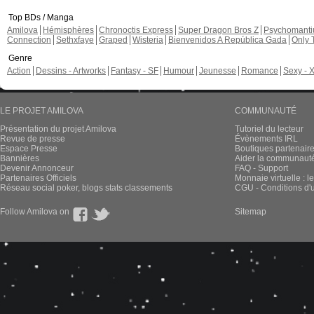
Top BDs / Manga
Amilova
Hémisphères
Chronoctis Express
Super Dragon Bros Z
Psychomant
Connection
Sethxfaye
Graped
Wisteria
Bienvenidos A República Gada
Only 
Genre
Action
Dessins - Artworks
Fantasy - SF
Humour
Jeunesse
Romance
Sexy - 
LE PROJET AMILOVA
COMMUNAUTÉ
Présentation du projet Amilova
Tutoriel du lecteur
Revue de presse
Évènements IRL
Espace Presse
Boutiques partenair
Bannières
Aider la communauté 
Devenir Annonceur
FAQ - Support
Partenaires Officiels
Monnaie virtuelle : l
Réseau social poker, blogs stats classements
CGU - Conditions d'ut
Follow Amilova on
Sitemap