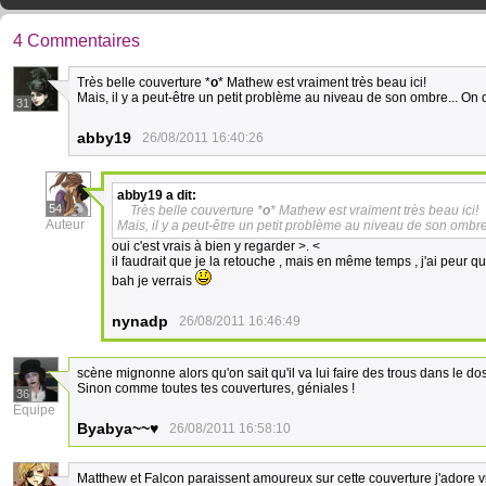
4 Commentaires
Très belle couverture *
o
* Mathew est vraiment très beau ici!
Mais, il y a peut-être un petit problème au niveau de son ombre... On di
31
abby19
26/08/2011 16:40:26
abby19
a dit:
54
Très belle couverture *
o
* Mathew est vraiment très beau ici!
Auteur
Mais, il y a peut-être un petit problème au niveau de son ombre..
oui c'est vrais à bien y regarder >. <
il faudrait que je la retouche , mais en même temps , j'ai peur q
bah je verrais
nynadp
26/08/2011 16:46:49
scène mignonne alors qu'on sait qu'il va lui faire des trous dans le dos
Sinon comme toutes tes couvertures, géniales !
36
Équipe
Byabya~~♥
26/08/2011 16:58:10
Matthew et Falcon paraissent amoureux sur cette couverture j'adore v