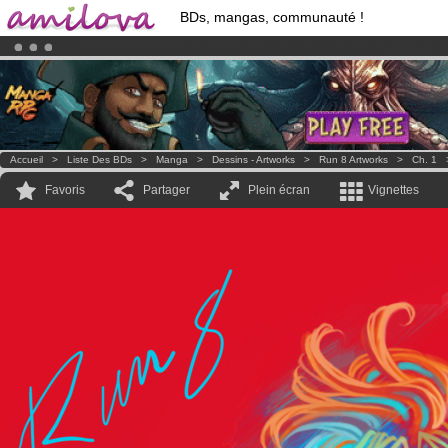
BDs, mangas, communauté !
Déjà 134393
membres
et 1208
BDs & Mangas
!
Le
Kickstarter Amilova est désormais lancé
!.
Accueil
>
Liste Des BDs
>
Manga
>
Dessins - Artworks
>
Run 8 Artworks
>
Ch. 1
Favoris
Partager
Plein écran
Vignettes