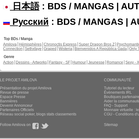
日本語
: BDS / MANGAS | A
Русский
: BDS / MANGAS | 
Top BDs / Manga
Amilova
Hémisphères
Chronoctis Express
Super Dragon Bros Z
Psychomant
Connection
Sethxfaye
Graped
Wisteria
Bienvenidos A República Gada
Only 
Genre
Action
Dessins - Artworks
Fantasy - SF
Humour
Jeunesse
Romance
Sexy - 
LE PROJET AMILOVA
COMMUNAUTÉ
Présentation du projet Amilova
Tutoriel du lecteur
Revue de presse
Évènements IRL
Espace Presse
Boutiques partenair
Bannières
Aider la communauté 
Devenir Annonceur
FAQ - Support
Partenaires Officiels
Monnaie virtuelle : l
Réseau social poker, blogs stats classements
CGU - Conditions d'ut
Follow Amilova on
Sitemap