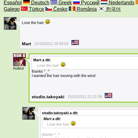
Español
Deutsch
Greek
Русский
Nederlands
Galego
Türkçe
Česko
România
한국어
Love the hair.
17
Mart
15/10/2011 20:58:02
Mart
a dit:
32
Love the hair.
Auteur
thanks ^_^
I wanted the hair moving with the wind
studio.takoyaki
15/10/2011 22:22:38
studio.takoyaki
a dit:
17
Mart
a dit:
Love the hair.
thanks ^_^