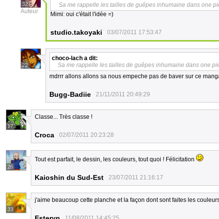
32
Sa me rappelle les tailles de guêpes inhumaine dans one p
Auteur
Mimi: oui c'était l'idée =)
studio.takoyaki
03/07/2011 17:53:47
choco-lach
a dit:
Sa me rappelle les tailles de guêpes inhumaine dans one pi
22
mdrrr allons allons sa nous empeche pas de baver sur ce man
Bugg-Badiie
21/11/2011 20:49:29
Classe... Très classe !
17
Croca
02/07/2011 20:23:28
Tout est parfait, le dessin, les couleurs, tout quoi ! Félicitation
26
Kaioshin du Sud-Est
23/07/2011 21:16:17
j'aime beaucoup cette planche et la façon dont sont faites les couleurs 
33
Esteryn
11/08/2011 14:45:25