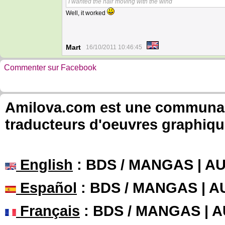
I wanted the hair moving with the wind
Well, it worked
Mart
16/10/2011 10:46:45
Commenter sur Facebook
Amilova.com est une communauté
traducteurs d'oeuvres graphiqu
English
: BDS / MANGAS | 
Español
: BDS / MANGAS | 
Français
: BDS / MANGAS | 