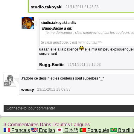
studio.takoyaki
21/11/2011 21:45:38
studio.takoyaki
a dit:
22
Bugg-Badiie
a dit:
je me demander , c'est mimiyavi qui fait les couleurs a
Si c'est artistique, c'est mimi qui fait ^^
uaaah elle a la patience
elle m'a un peu expliquer quel
surprenant
Bugg-Badiie
21/11/2011 22:12:03
J'adore ce dessin et les couleurs sont superbes *_*
46
wessy
23/11/2012 18:09:33
Connecte-toi pour commenter
3 Commentaires Dans D'autres Langues.
Français
English
日本語
Português
Brazilli