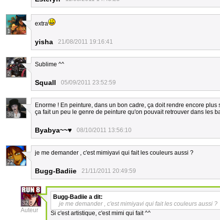
extra
1
yisha
21/08/2011 19:16:41
Sublime ^^
2
Squall
05/09/2011 23:52:59
Enorme ! En peinture, dans un bon cadre, ça doit rendre encore plus 
ça fait un peu le genre de peinture qu'on pouvait retrouver dans les 
36
Byabya~~♥
08/10/2011 13:56:10
je me demander , c'est mimiyavi qui fait les couleurs aussi ?
22
Bugg-Badiie
21/11/2011 20:49:59
Bugg-Badiie
a dit:
32
je me demander , c'est mimiyavi qui fait les couleurs aussi ?
Auteur
Si c'est artistique, c'est mimi qui fait ^^