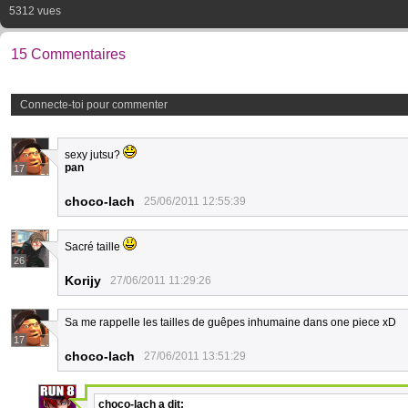
5312 vues
15 Commentaires
Connecte-toi pour commenter
sexy jutsu?
pan
17
choco-lach
25/06/2011 12:55:39
Sacré taille
26
Korijy
27/06/2011 11:29:26
Sa me rappelle les tailles de guêpes inhumaine dans one piece xD
17
choco-lach
27/06/2011 13:51:29
choco-lach
a dit: