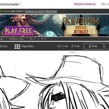
communauté !
Rejoins Amilova
Me co
95 euros
par mois !
Clique ici pour t'abonner
 lancé
!.
& Mangas
!
orks
>
Amilova: Arty
>
Ch. 7
>
P. 3
 écran
Vignettes
Ch. 7
P. 3
Préc.