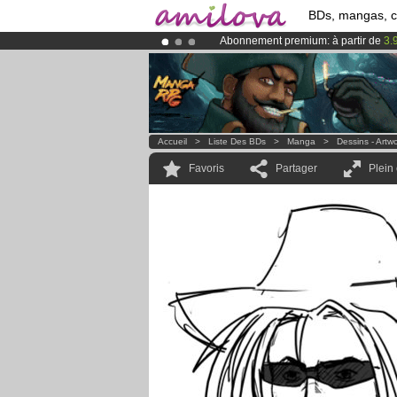
BDs, mangas, 
Abonnement premium: à partir de
3.
Le
Kickstarter Amilova est désormais
Déjà 134393
membres
et 1208
BDs 
Accueil
>
Liste Des BDs
>
Manga
>
Dessins - Artw
Favoris
Partager
Plein