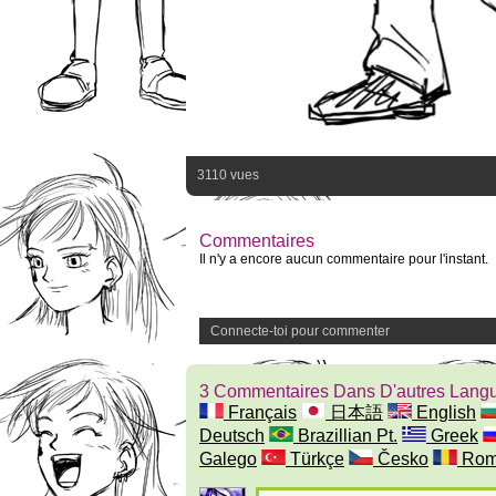
3110 vues
Commentaires
Il n'y a encore aucun commentaire pour l'instant.
Connecte-toi pour commenter
3 Commentaires Dans D'autres Lang
Français
日本語
English
Deutsch
Brazillian Pt.
Greek
Galego
Türkçe
Česko
Rom