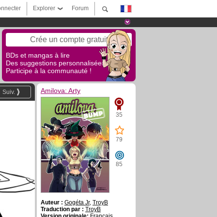
nnecter
Explorer
Forum
Crée un compte gratuit
BDs et mangas à lire
Des suggestions personnalisées !
Participe à la communauté !
Amilova: Arty
Suiv.
35
79
85
Auteur :
Gogéta Jr
,
TroyB
Traduction par :
TroyB
Version originale:
Français