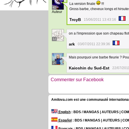
La version finale
!!!
41
Gross barbe, cheveux longs et hirsutes
Auteur
TroyB
15/06/2011 13:43:16
on a l'impression que son chapeau flott
12
ark
03/07/2011 22:39:36
Mais pourquoi une barbe fleurie ? Pou
26
Kaioshin du Sud-Est
22/07/201
Commenter sur Facebook
Amilova.com est une communauté internationale 
English
: BDS / MANGAS | AUTEURS | C
Español
: BDS / MANGAS | AUTEURS | C
Français
: BDS / MANGAS | AUTEURS | 