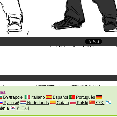
ues.
Български
Italiano
Español
Português
Русский
Nederlands
Català
Polski
中文
ânia
한국어