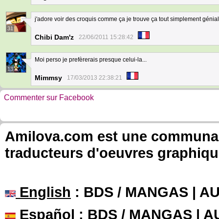
j'adore voir des croquis comme ça je trouve ça tout simplement génial e
31
Chibi Dam'z
22/06/2011 15:28:42
Moi perso je prefèrerais presque celui-la...
13
Mimmsy
17/03/2013 22:38:21
Commenter sur Facebook
Amilova.com est une communauté
traducteurs d'oeuvres graphiqu
English
: BDS / MANGAS | 
Español
: BDS / MANGAS | 