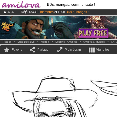
BDs, mangas, communauté !
Déjà 134393
membres
et 1208
BDs & Mangas
!
Abonnement premium: à partir de
3.95 euros
par mois !
Clique ici p
Le
Kickstarter Amilova est désormais lancé
!.
Accueil
>
Liste Des BDs
>
Manga
>
Dessins - Artworks
>
Amilova : Artworks
>
Ch. 
Favoris
Partager
Plein écran
Vignettes