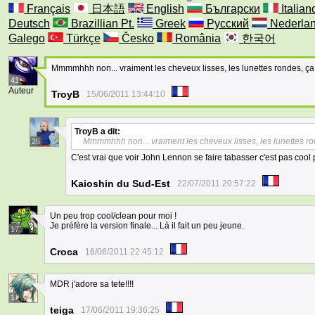
Français
日本語
English
Български
Italian
Deutsch
Brazillian Pt.
Greek
Русский
Nederla
Galego
Türkçe
Česko
România
한국어
Mmmmhhh non... vraiment les cheveux lisses, les lunettes rondes, ça 
41
Auteur
TroyB
15/06/2011 13:44:10
TroyB
a dit:
Mmmmhhh non... vraiment les cheveux lisses, les lunettes ron
26
C'est vrai que voir John Lennon se faire tabasser c'est pas coo
Kaioshin du Sud-Est
22/07/2011 20:57:22
Un peu trop cool/clean pour moi !
Je préfère la version finale... Là il fait un peu jeune.
17
Croca
16/06/2011 22:45:12
MDR j'adore sa tete!!!!
1
teiga
17/06/2011 19:36:25