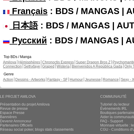
Français
: BDS / MANGAS | 
日本語
: BDS / MANGAS | A
Русский
: BDS / MANGAS | 
Top BDs / Manga
Amilova
Hémisphères
Chronoctis Express
Super Dragon Bros Z
Psychomant
Connection
Sethxfaye
Graped
Wisteria
Bienvenidos A República Gada
Only 
Genre
Action
Dessins - Artworks
Fantasy - SF
Humour
Jeunesse
Romance
Sexy - 
LE PROJET AMILOVA
COMMUNAUTÉ
Présentation du projet Amilova
Tutoriel du lecteur
Revue de presse
Évènements IRL
Espace Presse
Boutiques partenair
Bannières
Aider la communauté 
Devenir Annonceur
FAQ - Support
Partenaires Officiels
Monnaie virtuelle : l
Réseau social poker, blogs stats classements
CGU - Conditions d'ut