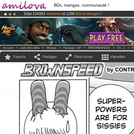
BDs, mangas, communauté !
Déjà 134393
membres
et 1208
BDs & Mangas
!
Abonnement premium: à partir de
3.95 euros
par mois !
Clique ici p
Le
Kickstarter Amilova est désormais lancé
!.
Accueil
>
Liste Des BDs
>
Manga
>
Fantasy - SF
>
BROWNSPEED
>
Ch. 1
>
P
Favoris
Partager
Plein écran
Vignettes