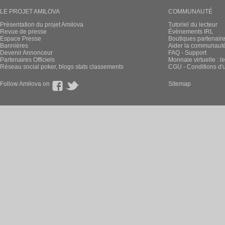
LE PROJET AMILOVA
COMMUNAUTÉ
Présentation du projet Amilova
Tutoriel du lecteur
Revue de presse
Évènements IRL
Espace Presse
Boutiques partenair
Bannières
Aider la communauté 
Devenir Annonceur
FAQ - Support
Partenaires Officiels
Monnaie virtuelle : l
Réseau social poker, blogs stats classements
CGU - Conditions d'ut
Follow Amilova on
Sitemap