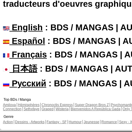
traducteurs d'oeuvres graphiqu
English
: BDS / MANGAS | 
Español
: BDS / MANGAS | 
Français
: BDS / MANGAS | 
日本語
: BDS / MANGAS | A
Русский
: BDS / MANGAS | 
Top BDs / Manga
Amilova
Hémisphères
Chronoctis Express
Super Dragon Bros Z
Psychomant
Connection
Sethxfaye
Graped
Wisteria
Bienvenidos A República Gada
Only 
Genre
Action
Dessins - Artworks
Fantasy - SF
Humour
Jeunesse
Romance
Sexy - 