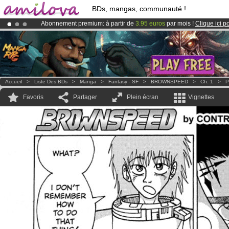
BDs, mangas, communauté !
Abonnement premium: à partir de
3.95 euros
par mois !
Clique ici p
Déjà 100000
membres
et 1000
BDs & Mangas
!
Le
Kickstarter Amilova est désormais lancé
!.
Accueil
>
Liste Des BDs
>
Manga
>
Fantasy - SF
>
BROWNSPEED
>
Ch. 1
>
P
Favoris
Partager
Plein écran
Vignettes