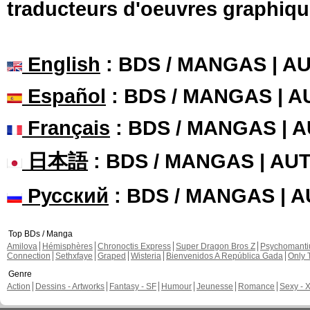
traducteurs d'oeuvres graphiqu
English
: BDS / MANGAS | 
Español
: BDS / MANGAS | 
Français
: BDS / MANGAS | 
日本語
: BDS / MANGAS | A
Русский
: BDS / MANGAS | 
Top BDs / Manga
Amilova
Hémisphères
Chronoctis Express
Super Dragon Bros Z
Psychomant
Connection
Sethxfaye
Graped
Wisteria
Bienvenidos A República Gada
Only 
Genre
Action
Dessins - Artworks
Fantasy - SF
Humour
Jeunesse
Romance
Sexy - 