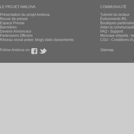
LE PROJET AMILOVA
COMMUNAUTÉ
Présentation du projet Amilova
Tutoriel du lecteur
Revue de presse
Évènements IRL
Espace Presse
Boutiques partenair
Bannières
Aider la communauté 
Devenir Annonceur
FAQ - Support
Partenaires Officiels
Monnaie virtuelle : l
Réseau social poker, blogs stats classements
CGU - Conditions d'ut
Follow Amilova on
Sitemap