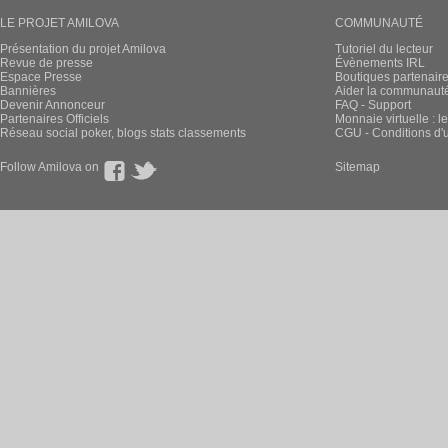
LE PROJET AMILOVA
COMMUNAUTÉ
Présentation du projet Amilova
Tutoriel du lecteur
Revue de presse
Évènements IRL
Espace Presse
Boutiques partenair
Bannières
Aider la communauté 
Devenir Annonceur
FAQ - Support
Partenaires Officiels
Monnaie virtuelle : l
Réseau social poker, blogs stats classements
CGU - Conditions d'ut
Follow Amilova on
Sitemap