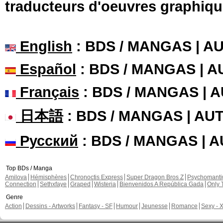
traducteurs d'oeuvres graphiqu
English
: BDS / MANGAS | 
Español
: BDS / MANGAS | 
Français
: BDS / MANGAS | 
日本語
: BDS / MANGAS | A
Русский
: BDS / MANGAS | 
Top BDs / Manga
Amilova
Hémisphères
Chronoctis Express
Super Dragon Bros Z
Psychomant
Connection
Sethxfaye
Graped
Wisteria
Bienvenidos A República Gada
Only 
Genre
Action
Dessins - Artworks
Fantasy - SF
Humour
Jeunesse
Romance
Sexy - 