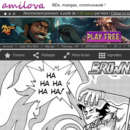
BDs, mangas, communauté !
Abonnement premium: à partir de
3.95 euros
par mois !
Clique ici p
Le
Kickstarter Amilova est désormais lancé
!.
Déjà 134393
membres
et 1208
BDs & Mangas
!
Accueil
>
Liste Des BDs
>
Manga
>
Fantasy - SF
>
BROWNSPEED
>
Ch. 1
>
P
Favoris
Partager
Plein écran
Vignettes