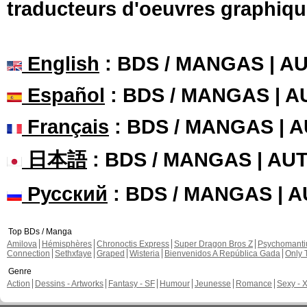
traducteurs d'oeuvres graphiqu
English
: BDS / MANGAS | 
Español
: BDS / MANGAS | 
Français
: BDS / MANGAS | 
日本語
: BDS / MANGAS | A
Русский
: BDS / MANGAS | 
Top BDs / Manga
Amilova
Hémisphères
Chronoctis Express
Super Dragon Bros Z
Psychomant
Connection
Sethxfaye
Graped
Wisteria
Bienvenidos A República Gada
Only 
Genre
Action
Dessins - Artworks
Fantasy - SF
Humour
Jeunesse
Romance
Sexy - 