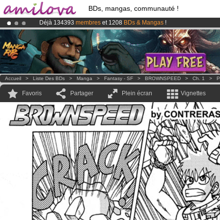
BDs, mangas, communauté !
Déjà 134393
membres
et 1208
BDs & Mangas
!
Abonnement premium: à partir de
3.95 euros
par mois !
Clique ici p
Le
Kickstarter Amilova est désormais lancé
!.
Accueil
>
Liste Des BDs
>
Manga
>
Fantasy - SF
>
BROWNSPEED
>
Ch. 1
>
P
Favoris
Partager
Plein écran
Vignettes