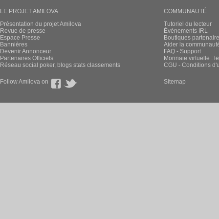
LE PROJET AMILOVA
COMMUNAUTÉ
Présentation du projet Amilova
Tutoriel du lecteur
Revue de presse
Évènements IRL
Espace Presse
Boutiques partenair
Bannières
Aider la communauté 
Devenir Annonceur
FAQ - Support
Partenaires Officiels
Monnaie virtuelle : l
Réseau social poker, blogs stats classements
CGU - Conditions d'ut
Follow Amilova on
Sitemap