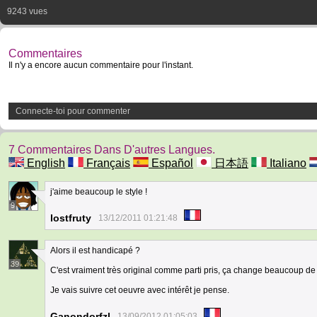
9243 vues
Commentaires
Il n'y a encore aucun commentaire pour l'instant.
Connecte-toi pour commenter
7 Commentaires Dans D'autres Langues.
English
Français
Español
日本語
Italiano
j'aime beaucoup le style !
9
lostfruty
13/12/2011 01:21:48
Alors il est handicapé ?
39
C'est vraiment très original comme parti pris, ça change beaucoup de c
Je vais suivre cet oeuvre avec intérêt je pense.
Ganondorfzl
13/09/2012 01:05:03