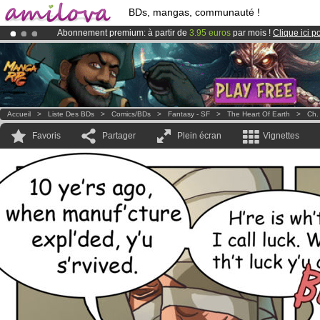
BDs, mangas, communauté !
Abonnement premium: à partir de
3.95 euros
par mois !
Clique ici p
Le
Kickstarter Amilova est désormais lancé
!.
Déjà 100000
membres
et 1000
BDs & Mangas
!
Accueil
>
Liste Des BDs
>
Comics/BDs
>
Fantasy - SF
>
The Heart Of Earth
>
Ch.
Favoris
Partager
Plein écran
Vignettes