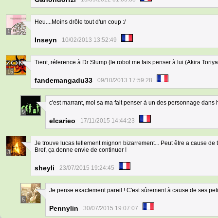
Heu....Moins drôle tout d'un coup :/
1
Inseyn
10/02/2013 13:52:49
Tient, réference à Dr Slump (le robot me fais penser à lui (Akira Toriy
15
fandemangadu33
09/10/2013 17:59:28
c'est marrant, moi sa ma fait penser à un des personnage dans h
9
elcarieo
17/11/2015 14:44:23
Je trouve lucas tellement mignon bizarrement... Peut être a cause de t
Bref, ça donne envie de continuer !
3
sheyli
23/07/2015 19:24:45
Je pense exactement pareil ! C'est sûrement à cause de ses petit
5
Pennylin
30/07/2015 19:07:07