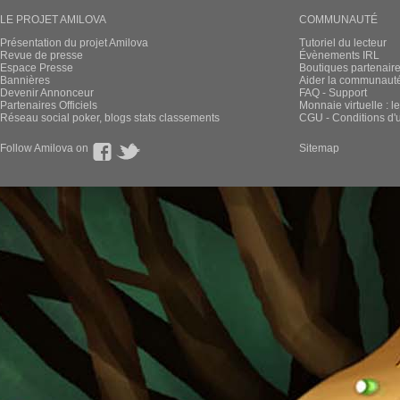
LE PROJET AMILOVA
COMMUNAUTÉ
Présentation du projet Amilova
Tutoriel du lecteur
Revue de presse
Évènements IRL
Espace Presse
Boutiques partenair
Bannières
Aider la communauté 
Devenir Annonceur
FAQ - Support
Partenaires Officiels
Monnaie virtuelle : l
Réseau social poker, blogs stats classements
CGU - Conditions d'ut
Follow Amilova on
Sitemap