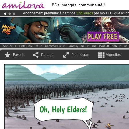
BDs, mangas, communauté !
Abonnement premium: à partir de
3.95 euros
par mois !
Clique ici p
Déjà 134393
membres
et 1208
BDs & Mangas
!
Le
Kickstarter Amilova est désormais lancé
!.
Accueil
>
Liste Des BDs
>
Comics/BDs
>
Fantasy - SF
>
The Heart Of Earth
>
Ch.
Favoris
Partager
Plein écran
Vignettes