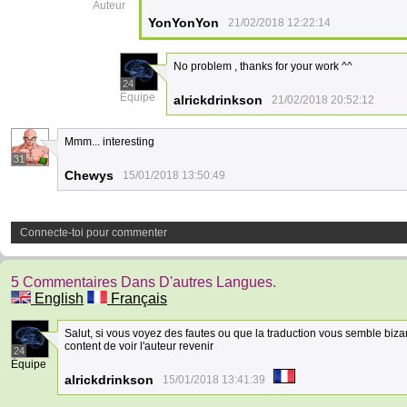
Auteur
YonYonYon
21/02/2018 12:22:14
No problem , thanks for your work ^^
24
Équipe
alrickdrinkson
21/02/2018 20:52:12
Mmm... interesting
31
Chewys
15/01/2018 13:50:49
Connecte-toi pour commenter
5 Commentaires Dans D'autres Langues.
English
Français
Salut, si vous voyez des fautes ou que la traduction vous semble biza
content de voir l'auteur revenir
24
Équipe
alrickdrinkson
15/01/2018 13:41:39