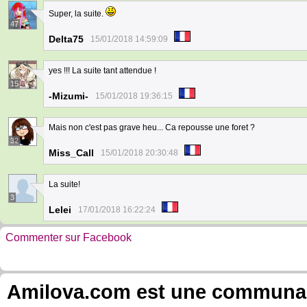
Super, la suite.
47
Delta75
15/01/2018 14:59:09
yes !!! La suite tant attendue !
15
-Mizumi-
15/01/2018 19:36:15
Mais non c'est pas grave heu... Ca repousse une foret ?
32
Miss_Call
15/01/2018 20:30:48
La suite!
3
Lelei
17/01/2018 16:22:24
Commenter sur Facebook
Amilova.com est une communauté