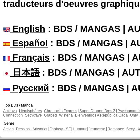
traducteurs d'oeuvres graphiqu
English
: BDS / MANGAS | 
Español
: BDS / MANGAS | 
Français
: BDS / MANGAS | 
日本語
: BDS / MANGAS | A
Русский
: BDS / MANGAS | 
Top BDs / Manga
Amilova
Hémisphères
Chronoctis Express
Super Dragon Bros Z
Psychomant
Connection
Sethxfaye
Graped
Wisteria
Bienvenidos A República Gada
Only 
Genre
Action
Dessins - Artworks
Fantasy - SF
Humour
Jeunesse
Romance
Sexy - 