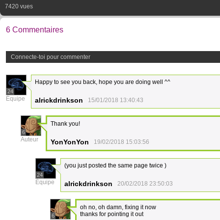
7420 vues
6 Commentaires
Connecte-toi pour commenter
Happy to see you back, hope you are doing well ^^
24
Équipe
alrickdrinkson
15/01/2018 13:40:43
Thank you!
6
Auteur
YonYonYon
19/02/2018 15:03:56
(you just posted the same page twice )
24
Équipe
alrickdrinkson
20/02/2018 23:50:03
oh no, oh damn, fixing it now
thanks for pointing it out
6