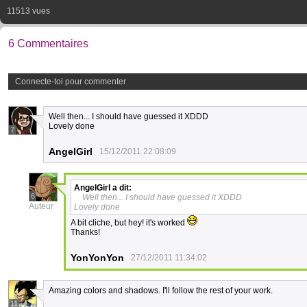
11513 vues
6 Commentaires
Connecte-toi pour commenter
Well then... I should have guessed it XDDD
Lovely done
7
AngelGirl
15/12/2011 22:08:09
AngelGirl
a dit:
6
Well then... I should have guessed it XDDD
Auteur
Lovely done
A bit cliche, but hey! it's worked
Thanks!
YonYonYon
27/12/2011 11:34:02
Amazing colors and shadows. I'll follow the rest of your work.
11