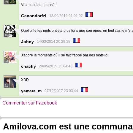
39
Vraiment bien pensé !
Ganondorfzl
13/09/2012 01:01:02
Quel gifle les mots ont été plus forts que son épée, en tout cas je m'y
16
Johny
14/03/2014 20:29:38
J'adore le moments où il se fait frappé par des mots!lol
23
chachy
20/05/2015 15:04:43
XDD
21
yamara_m
07/12/2017 23:03:44
Commenter sur Facebook
Amilova.com est une communauté