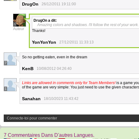
DrugOn
26/12/2011 19:11:00
DrugOn
a dit:
6
Amazing colors and shadows. I'll follow the rest of your work.
Auteur
Thanks!
YonYonYon
27/12/2011 11:33:13
So no getting eaten, even in the dream
7
KenB
10/08/2012 04:26:40
Links are allowed in comments only for Team Members!
is a game you
of the game are very simple: You just need to use the given characters
1
Sanahan
18/10/2023 11:43:42
Connecte-toi pour commenter
7 Commentaires Dans D'autres Langues.