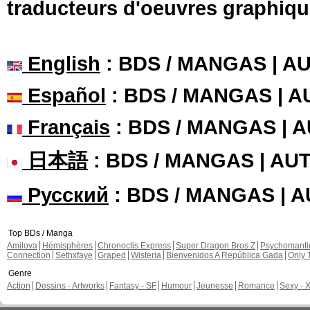
traducteurs d'oeuvres graphiqu
English
: BDS / MANGAS | 
Español
: BDS / MANGAS | 
Français
: BDS / MANGAS | 
日本語
: BDS / MANGAS | A
Русский
: BDS / MANGAS | 
Top BDs / Manga
Amilova
Hémisphères
Chronoctis Express
Super Dragon Bros Z
Psychomant
Connection
Sethxfaye
Graped
Wisteria
Bienvenidos A República Gada
Only 
Genre
Action
Dessins - Artworks
Fantasy - SF
Humour
Jeunesse
Romance
Sexy - 