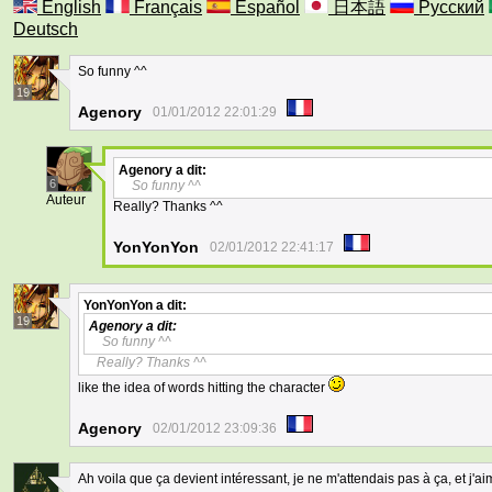
English
Français
Español
日本語
Русский
Deutsch
So funny ^^
19
Agenory
01/01/2012 22:01:29
Agenory
a dit:
6
So funny ^^
Auteur
Really? Thanks ^^
YonYonYon
02/01/2012 22:41:17
YonYonYon
a dit:
19
Agenory
a dit:
So funny ^^
Really? Thanks ^^
like the idea of words hitting the character
Agenory
02/01/2012 23:09:36
Ah voila que ça devient intéressant, je ne m'attendais pas à ça, et j'a