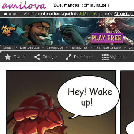
BDs, mangas, communauté !
Abonnement premium: à partir de
3.95 euros
par mois !
Clique ici p
Le
Kickstarter Amilova est désormais lancé
!.
Déjà 100000
membres
et 1000
BDs & Mangas
!
Accueil
>
Liste Des BDs
>
Comics/BDs
>
Fantasy - SF
>
The Heart Of Earth
>
Ch.
Favoris
Partager
Plein écran
Vignettes