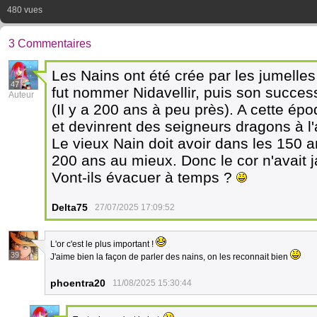
480 vues
3 Commentaires
Les Nains ont été crée par les jumelles
47
fut nommer Nidavellir, puis son succe
Auteur
(Il y a 200 ans à peu près). A cette ép
et devinrent des seigneurs dragons à 
Le vieux Nain doit avoir dans les 150 a
200 ans au mieux. Donc le cor n'avait j
Vont-ils évacuer à temps ?
Delta75
27/07/2025 17:09:52
L'or c'est le plus important !
39
J'aime bien la façon de parler des nains, on les reconnait bien
phoentra20
11/08/2025 15:30:44