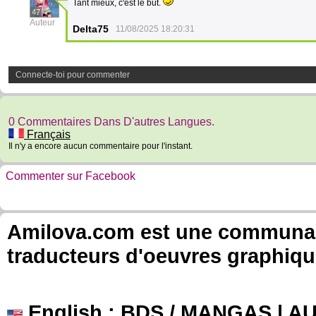
Tant mieux, c'est le but.
47
Auteur
Delta75
11/08/2025 18:20:31
Connecte-toi pour commenter
0 Commentaires Dans D'autres Langues.
Français
Il n'y a encore aucun commentaire pour l'instant.
Commenter sur Facebook
Amilova.com est une communauté
traducteurs d'oeuvres graphiqu
English
: BDS / MANGAS | 