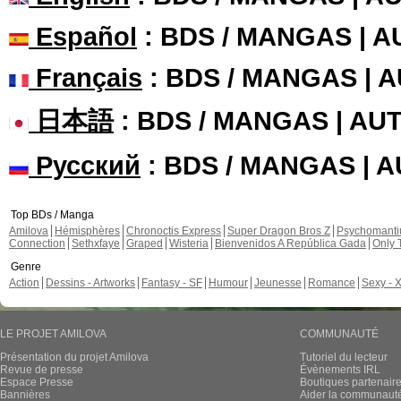
Español
: BDS / MANGAS | 
Français
: BDS / MANGAS | 
日本語
: BDS / MANGAS | A
Русский
: BDS / MANGAS | 
Top BDs / Manga
Amilova
Hémisphères
Chronoctis Express
Super Dragon Bros Z
Psychomant
Connection
Sethxfaye
Graped
Wisteria
Bienvenidos A República Gada
Only 
Genre
Action
Dessins - Artworks
Fantasy - SF
Humour
Jeunesse
Romance
Sexy - 
LE PROJET AMILOVA
COMMUNAUTÉ
Présentation du projet Amilova
Tutoriel du lecteur
Revue de presse
Évènements IRL
Espace Presse
Boutiques partenair
Bannières
Aider la communauté 