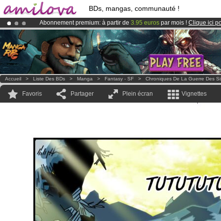
BDs, mangas, communauté !
Abonnement premium: à partir de
3.95 euros
par mois !
Clique ici p
Le
Kickstarter Amilova est désormais lancé
!.
Déjà 100000
membres
et 1000
BDs & Mangas
!
Accueil
>
Liste Des BDs
>
Manga
>
Fantasy - SF
>
Chroniques De La Guerre Des Si
Favoris
Partager
Plein écran
Vignettes