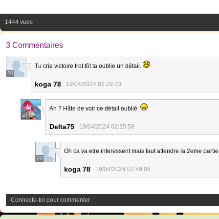
1444 vues
3 Commentaires
Tu crie victoire trot tôt ta oublie un détail.
20
koga 78
19/04/2024 02:29:23
Ah ? Hâte de voir ce détail oublié.
47
Delta75
19/04/2024 02:35:58
Oh ca va etre interessent mais faut attendre la 2eme parti
20
koga 78
19/04/2024 02:59:08
Connecte-toi pour commenter