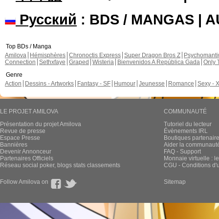
Русский
: BDS / MANGAS | 
Top BDs / Manga
Amilova
Hémisphères
Chronoctis Express
Super Dragon Bros Z
Psychomant
Connection
Sethxfaye
Graped
Wisteria
Bienvenidos A República Gada
Only 
Genre
Action
Dessins - Artworks
Fantasy - SF
Humour
Jeunesse
Romance
Sexy - 
LE PROJET AMILOVA
COMMUNAUTÉ
Présentation du projet Amilova
Tutoriel du lecteur
Revue de presse
Évènements IRL
Espace Presse
Boutiques partenair
Bannières
Aider la communauté 
Devenir Annonceur
FAQ - Support
Partenaires Officiels
Monnaie virtuelle : l
Réseau social poker, blogs stats classements
CGU - Conditions d'ut
Follow Amilova on
Sitemap