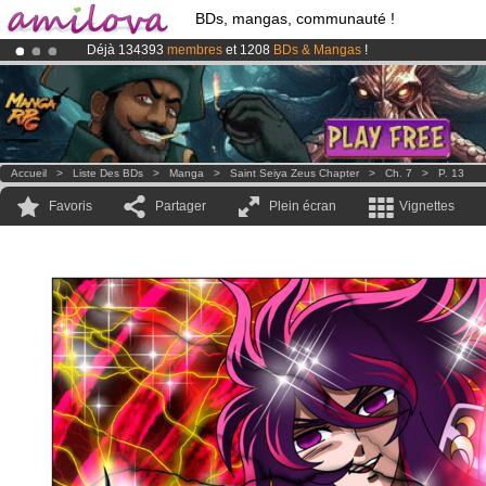
BDs, mangas, communauté !
Déjà 134393
membres
et 1208
BDs & Mangas
!
Abonnement premium: à partir de
3.95 euros
par mois !
Clique ici p
Le
Kickstarter Amilova est désormais lancé
!.
Accueil
>
Liste Des BDs
>
Manga
>
Saint Seiya Zeus Chapter
>
Ch. 7
>
P. 13
Favoris
Partager
Plein écran
Vignettes