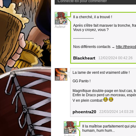
Connecte-toi pour commenter
Il a cherché, il a trouvé !
32
Après s'être fait maraver la tronche, f
Auteur
Vous y croyez, vous ?
-----------------
Nos différents contacts →
http://thegod
Blackheart
12/02/2024 00:42:26
La lame de vent est vraiment utile !
39
GG Panto !
Magnifique double-page en tout cas, 
Enfin le Draco perd un morceau, espér
V en plein combat
phoentra20
22/03/2024 14:03:28
Il la maîtrise parfaitement qui pl
humain, hum hum...
32