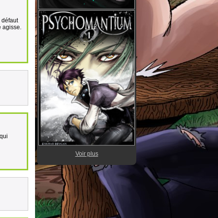
 défaut
 agisse.
qui
Voir plus