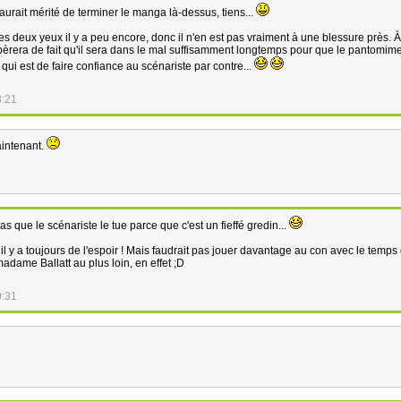
aurait mérité de terminer le manga là-dessus, tiens...
s deux yeux il y a peu encore, donc il n'en est pas vraiment à une blessure près. À
era de fait qu'il sera dans le mal suffisamment longtemps pour que le pantomime
 qui est de faire confiance au scénariste par contre...
8:21
intenant.
as que le scénariste le tue parce que c'est un fieffé gredin...
l y a toujours de l'espoir ! Mais faudrait pas jouer davantage au con avec le temps 
dame Ballatt au plus loin, en effet ;D
0:31