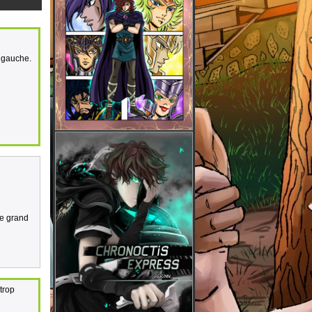
à gauche.
se grand
 trop