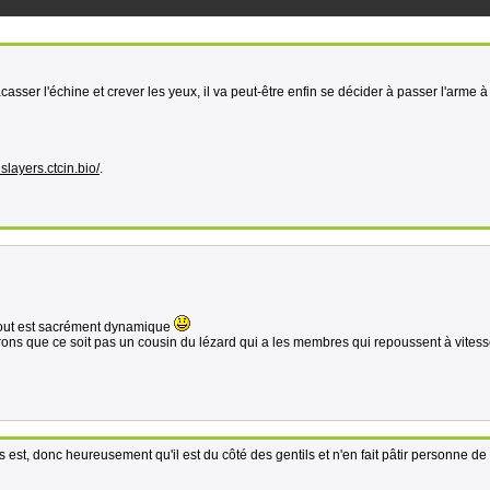
racasser l'échine et crever les yeux, il va peut-être enfin se décider à passer l'arme 
slayers.ctcin.bio/
.
tout est sacrément dynamique
ons que ce soit pas un cousin du lézard qui a les membres qui repoussent à vites
us est, donc heureusement qu'il est du côté des gentils et n'en fait pâtir personne de