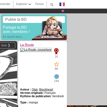
nnecter
Explorer
Forum
Publie ta BD
Partage ta BD
avec membres !
En savoir plus...
La Route
Suiv.
16
98
194
Auteur :
Otak
,
Blackheart
Version originale:
Français
Rythme de publication:
Vendredi
Type :
manga