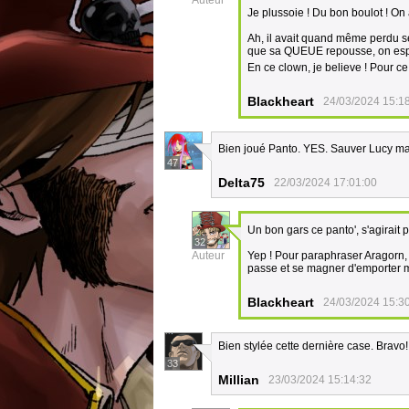
Auteur
Je plussoie ! Du bon boulot ! On 
Ah, il avait quand même perdu se
que sa QUEUE repousse, on espèr
En ce clown, je believe ! Pour ce
Blackheart
24/03/2024 15:1
Bien joué Panto. YES. Sauver Lucy ma
47
Delta75
22/03/2024 17:01:00
Un bon gars ce panto', s'agirait p
32
Auteur
Yep ! Pour paraphraser Aragorn, i
passe et se magner d'emporter ma
Blackheart
24/03/2024 15:3
Bien stylée cette dernière case. Bravo!
33
Millian
23/03/2024 15:14:32