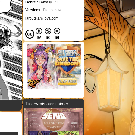
Genre :
Fantasy - SF
Versions:
Français
laroute.amilova.com
by
nc
nd
Tu devrais aussi aimer