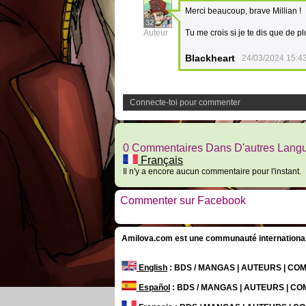
Merci beaucoup, brave Millian !
32
Auteur
Tu me crois si je te dis que de
Blackheart
24/03/2024 15:4
Connecte-toi pour commenter
0 Commentaires Dans D'autres Lang
Français
Il n'y a encore aucun commentaire pour l'instant.
Commenter sur Facebook
Amilova.com est une communauté internationale 
English
: BDS / MANGAS | AUTEURS | C
Español
: BDS / MANGAS | AUTEURS | C