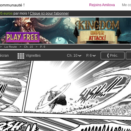
communauté !
Rejoins Amilova
Me co
95 euros
par mois !
Clique ici pour t'abonner
 lancé
!.
>
La Route
>
Ch. 10
>
P. 6
 écran
Vignettes
Ch. 10
P. 6
Préc.