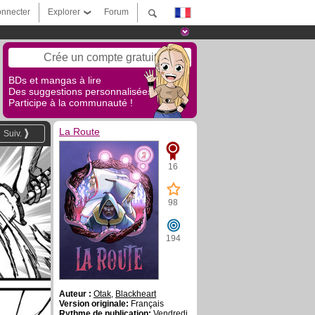
nnecter
Explorer
Forum
Crée un compte gratuit
BDs et mangas à lire
Des suggestions personnalisées !
Participe à la communauté !
La Route
Suiv.
16
98
194
Auteur :
Otak
,
Blackheart
Version originale:
Français
Rythme de publication:
Vendredi