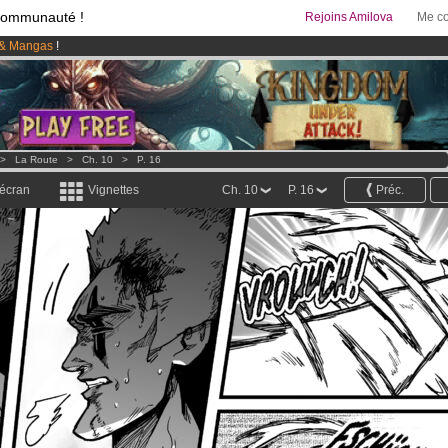
communauté !
Rejoins Amilova
Me co
& Mangas
!
95 euros
par mois !
Clique ici pour t'abonner
 lancé
!.
>
La Route
>
Ch. 10
>
P. 16
 écran
Vignettes
Ch. 10
P. 16
Préc.