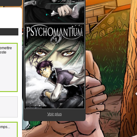
remettre
deste
Voir plus
emps...