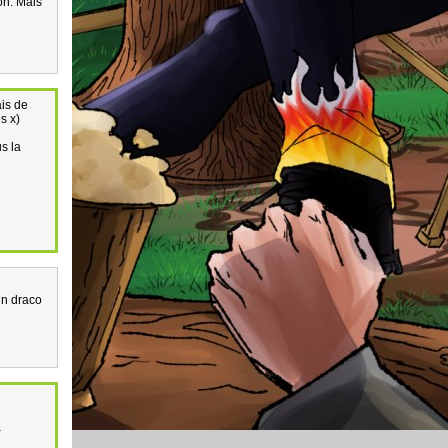
on. Mais
ais de
s x)
s la
'un draco
à