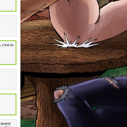
, c'est so
é quand