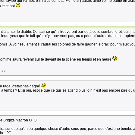
en stylée qui va mettre fin à ce combat. Même si j'aurais aimé voir le panto en acti
s le capot.
t à tenter le diable. Qui sait ce qu'ils trouveront par-delà cette sombre forêt, oui, m
urs yeux que le fait qu'ils n'y trouveront pas, ou a priori, d'autres draco-chiroptère
omis. À voir seulement si j'aurai les cojones de faire gagner le drac' pour mieux vou
ntomime saura revenir sur le devant de la scène en temps et en heure
9:22
 sa rage, c'était pas gagné
r à temps ? Et si oui, est-ce que ce qui les attend plus loin n'est pas encore pire qu
me Brigitte Macron O_O
battra sur quelqu'un ou quelque chose d'autre sous peu, parce que c'est une bombe 
à... ^^'