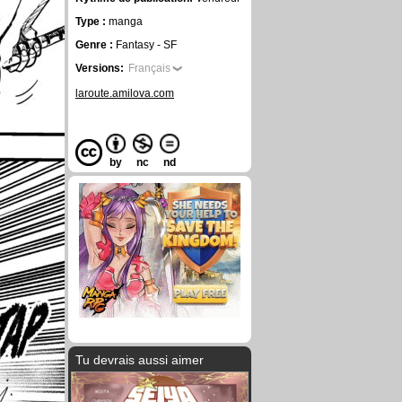
Type :
manga
Genre :
Fantasy - SF
Versions:
Français
laroute.amilova.com
by
nc
nd
Tu devrais aussi aimer