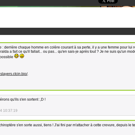
age : derrière chaque homme en colère courant à sa perte, il y a une femme pour lui 
da a fait ce qu'il fallait... ou pas... qu'en sais-je après tout ? Je ne suis qu'un mo
 possible
slayers.ctcin.bio/
.
ons qu'ils s'en sortent :,D !
4 10:37:19
iroptère s'en sorte aussi, tiens ! J'ai fini par m'attacher à cette crevure, depuis le t