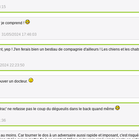
3:15
r je comprend !
31/05/2024 17:46:03
nt, yep ! J'en ferais bien un bestiau de compagnie d'ailleurs ! Les chiens et les chats
/2024 22:23:50
trouver un docteur.
e drac' ne refasse pas le coup du dégueulis dans le back quand même
1:36
nt au moins. Car tourner le dos à un adversaire aussi rapide et imposant, c'est risqu