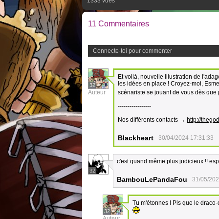
1333 vues
11 Commentaires
Connecte-toi pour commenter
Et voilà, nouvelle illustration de l'ad
les idées en place ! Croyez-moi, Esmeral
32
Auteur
scénariste se jouant de vous dès que
-----------------
Nos différents contacts →
http://thegod
Blackheart
30/04/2024 17:31:33
c'est quand même plus judicieux !! espér
32
BambouLePandaFou
31/05/202
Tu m'étonnes ! Pis que le draco-ch
32
Auteur