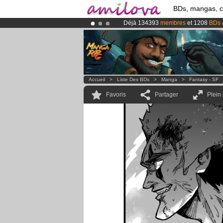
BDs, mangas, 
Déjà 134393
membres
et 1208
BDs 
Abonnement premium: à partir de
3.
Le
Kickstarter Amilova est désormais
Accueil
>
Liste Des BDs
>
Manga
>
Fantasy - SF
Favoris
Partager
Plein