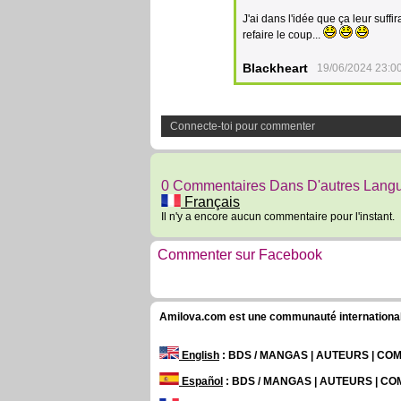
J'ai dans l'idée que ça leur suffi
refaire le coup...
Blackheart
19/06/2024 23:0
Connecte-toi pour commenter
0 Commentaires Dans D'autres Lang
Français
Il n'y a encore aucun commentaire pour l'instant.
Commenter sur Facebook
Amilova.com est une communauté internationale 
English
: BDS / MANGAS | AUTEURS | C
Español
: BDS / MANGAS | AUTEURS | C