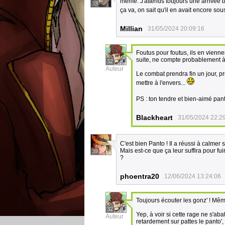
même. J'attends toujours une arrivée bi
33
ça va, on sait qu'il en avait encore sou
Millian
31/05/2024 20:09:16
Foutus pour foutus, ils en viennen
suite, ne compte probablement à le
32
Auteur
Le combat prendra fin un jour, pr
mettre à l'envers...
PS : ton tendre et bien-aimé pa
Blackheart
31/05/2024 22:2
C'est bien Panto ! Il a réussi à calmer
Mais est-ce que ça leur suffira pour fui
39
?
phoentra20
12/06/2024 13:24:06
Toujours écouter les gonz' ! Mê
32
Yep, à voir si cette rage ne s'a
Auteur
retardement sur pattes le panto', l