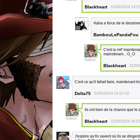
Blackheart
31/05/2024 13:5
Haha a force de le dessine
32
BambouLePandaFou
C'est la mif' maintena
mainstream... O_O
32
Auteur
Blackheart
31/05
C'est ce qu'il fallait faire, maintenant 
47
Delta75
31/05/2024 15:57:42
Ils ont bien de la chance que l
32
Auteur
Blackheart
31/05/2024 16:5
J'espère qu'ils savent où ils se dirige