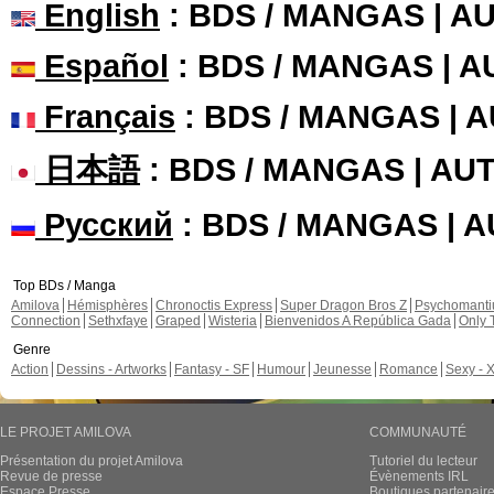
English
: BDS / MANGAS | 
Español
: BDS / MANGAS | 
Français
: BDS / MANGAS | 
日本語
: BDS / MANGAS | A
Русский
: BDS / MANGAS | 
Top BDs / Manga
Amilova
Hémisphères
Chronoctis Express
Super Dragon Bros Z
Psychomant
Connection
Sethxfaye
Graped
Wisteria
Bienvenidos A República Gada
Only 
Genre
Action
Dessins - Artworks
Fantasy - SF
Humour
Jeunesse
Romance
Sexy - 
LE PROJET AMILOVA
COMMUNAUTÉ
Présentation du projet Amilova
Tutoriel du lecteur
Revue de presse
Évènements IRL
Espace Presse
Boutiques partenair