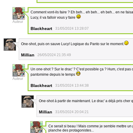
Comment vont-ils faire ? Eh beh... eh beh... eh beh... en ne fais
32
Lucy, il va falloir vous y faire
Auteur
Blackheart
31/05/2024 13:28:07
One-shot, puis on sauve Lucy! Logique du Panto sur le moment.
33
Millian
26/05/2024 21:35:49
Un one-shot ? Sur le drac' ? C'est possible ça ? Hum, c'est pas 
32
pantomime depuis le temps
Auteur
Blackheart
31/05/2024 13:44:38
One-shot à partir de maintenant. Le drac' a déjà pris che
33
Millian
31/05/2024 20:04:21
Ce serait si beau ! Mais comme je semble mettre un 
planche des protagonistes...
32