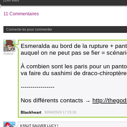
1280 vues
11 Commentaires
Connecte-toi pour commenter
Esmeralda au bord de la rupture + pan
32
auquel on ne peut pas se fier = scénar
Auteur
À combien sont les paris pour un pant
va faire du sashimi de draco-chiroptère
-----------------
Nos différents contacts →
http://thegod
Blackheart
30/04/2024 17:15:16
Il FAUT SAUVER LUCY !