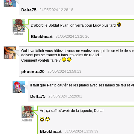
47
Delta75
24/05/2024 12:28:18
D'abord le Soldat Ryan, on verra pour Lucy plus tard
32
Auteur
Blackheart
31/05/2024 13:26:26
Oui il va falloir vous hâtez si vous ne voulez pas qu'elle se vide de 
doivent pas se trouver à tous les coins de rue ici...
39
Comment vont-ils faire ?
phoentra20
25/05/2024 13:59:13
Il faut que Panto cautérise les plaies avec ses lames de feu et VI
47
Delta75
25/05/2024 15:29:01
Arf, ça suffit d'avoir de la jugeote, Delta !
32
Auteur
Blackheart
31/05/2024 13:39:39