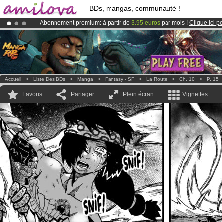
BDs, mangas, communauté !
Abonnement premium: à partir de
3.95 euros
par mois !
Clique ici p
Déjà 100000
membres
et 1000
BDs & Mangas
!
Le
Kickstarter Amilova est désormais lancé
!.
Accueil
>
Liste Des BDs
>
Manga
>
Fantasy - SF
>
La Route
>
Ch. 10
>
P. 15
Favoris
Partager
Plein écran
Vignettes