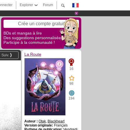
nnecter
Explorer
Forum
Crée un compte gratuit
BDs et mangas à lire
Des suggestions personnalisées !
Participe à la communauté !
La Route
Suiv.
16
98
194
Auteur :
Otak
,
Blackheart
Version originale:
Français
Rythme de publication:
Vendredi