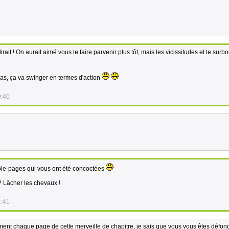
ait ! On aurait aimé vous le faire parvenir plus tôt, mais les vicissitudes et le sur
as, ça va swinger en termes d'action
9:40
uble-pages qui vous ont été concoctées
? Lâcher les chevaux !
1:41
nt chaque page de cette merveille de chapitre, je sais que vous vous êtes défon