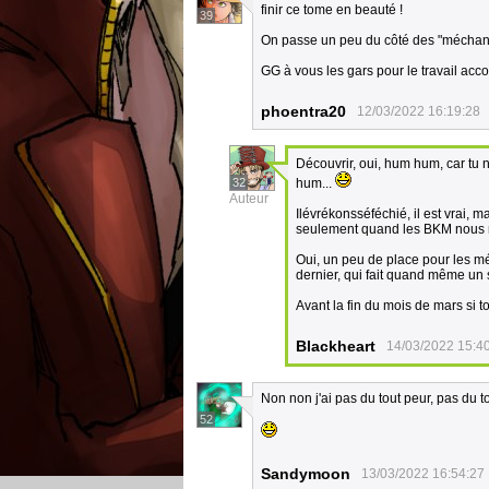
finir ce tome en beauté !
39
On passe un peu du côté des "méchants
GG à vous les gars pour le travail acc
phoentra20
12/03/2022 16:19:28
Découvrir, oui, hum hum, car tu
32
hum...
Auteur
Ilévrékonsséféchié, il est vrai, ma
seulement quand les BKM nous ref
Oui, un peu de place pour les mé
dernier, qui fait quand même un s
Avant la fin du mois de mars si to
Blackheart
14/03/2022 15:4
Non non j'ai pas du tout peur, pas du to
52
Sandymoon
13/03/2022 16:54:27