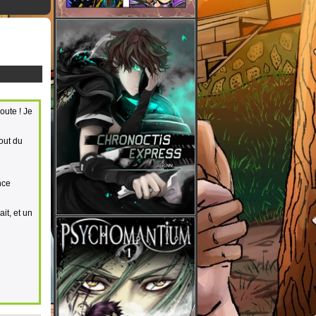
oute ! Je
bout du
nce
it, et un