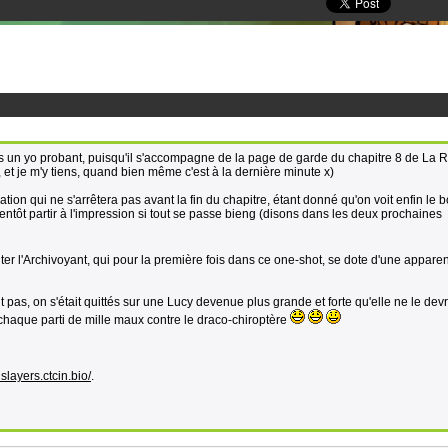
ais un yo probant, puisqu'il s'accompagne de la page de garde du chapitre 8 de La R
 et je m'y tiens, quand bien même c'est à la dernière minute x)
tion qui ne s'arrêtera pas avant la fin du chapitre, étant donné qu'on voit enfin le 
ientôt partir à l'impression si tout se passe bieng (disons dans les deux prochaines
outer l'Archivoyant, qui pour la première fois dans ce one-shot, se dote d'une appare
pas, on s'était quittés sur une Lucy devenue plus grande et forte qu'elle ne le devra
r chaque parti de mille maux contre le draco-chiroptère
slayers.ctcin.bio/
.