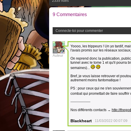
2335 vues
9 Commentaires
Connecte-toi pour commenter
Yoooo, les trippeurs ! Un yo tardif, m
l'avais promis sur les réseaux sociaux,
32
Auteur
On reprend donc la publication, publica
tunnel avec le tome 1 et qu'il pourra b
semaines)...
Bref, je vous laisse retrouver et pout
autrement moins fantomatique !
PS : pour ceux qui ne s'en souviennent 
combat qui promettait de faire souffri
-----------------
Nos différents contacts →
http://thegod
Blackheart
11/03/2022 00:07:09