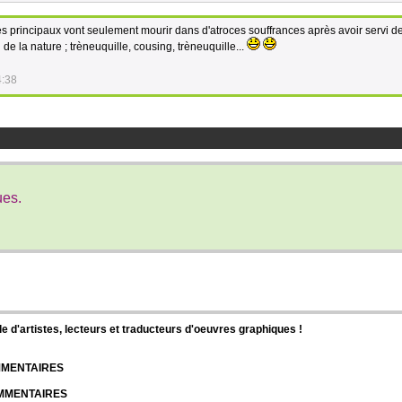
es principaux vont seulement mourir dans d'atroces souffrances après avoir servi d
de la nature ; trèneuquille, cousing, trèneuquille...
4:38
ues.
d'artistes, lecteurs et traducteurs d'oeuvres graphiques !
OMMENTAIRES
OMMENTAIRES