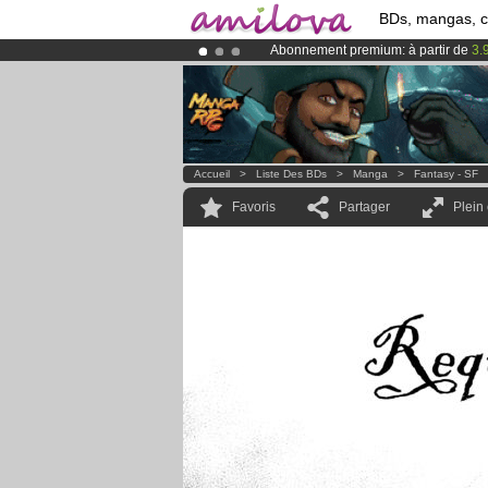
BDs, mangas, 
Abonnement premium: à partir de
3.
Déjà 134393
membres
et 1208
BDs 
Le
Kickstarter Amilova est désormais
Accueil
>
Liste Des BDs
>
Manga
>
Fantasy - SF
Favoris
Partager
Plein