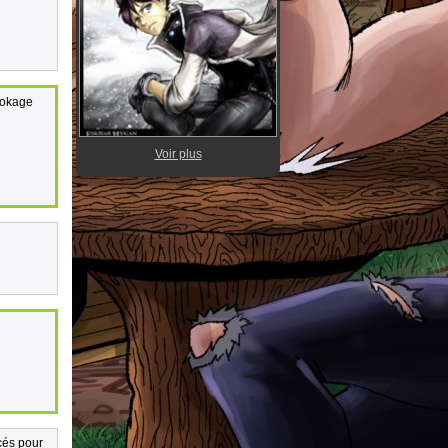
bookage
Voir plus
cés pour