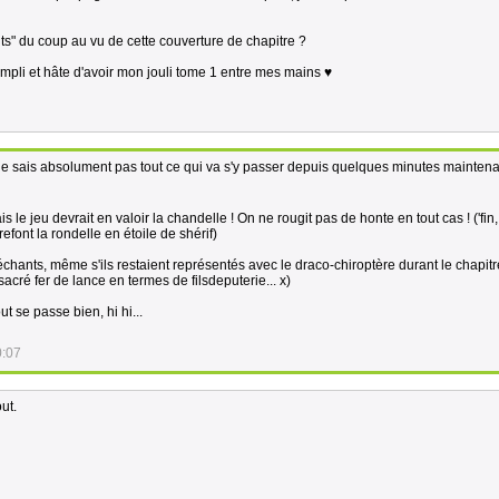
" du coup au vu de cette couverture de chapitre ?
ompli et hâte d'avoir mon jouli tome 1 entre mes mains ♥
 ne sais absolument pas tout ce qui va s'y passer depuis quelques minutes mainten
is le jeu devrait en valoir la chandelle ! On ne rougit pas de honte en tout cas ! ('fin, 
ont la rondelle en étoile de shérif)
chants, même s'ils restaient représentés avec le draco-chiroptère durant le chapitr
acré fer de lance en termes de filsdeputerie... x)
ut se passe bien, hi hi...
0:07
ut.