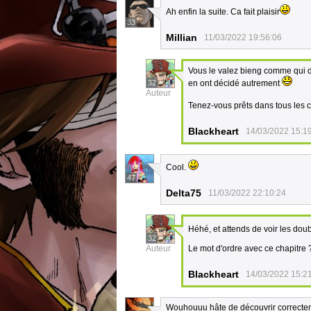
Ah enfin la suite. Ca fait plaisir
33
Millian
11/03/2022 19:56:06
Vous le valez bieng comme qui dir
32
en ont décidé autrement
Auteur
Tenez-vous prêts dans tous les c
Blackheart
14/03/2022 15:1
Cool.
47
Delta75
11/03/2022 22:10:24
Héhé, et attends de voir les do
32
Auteur
Le mot d'ordre avec ce chapitre 
Blackheart
14/03/2022 15:2
Wouhouuu hâte de découvrir correcteme