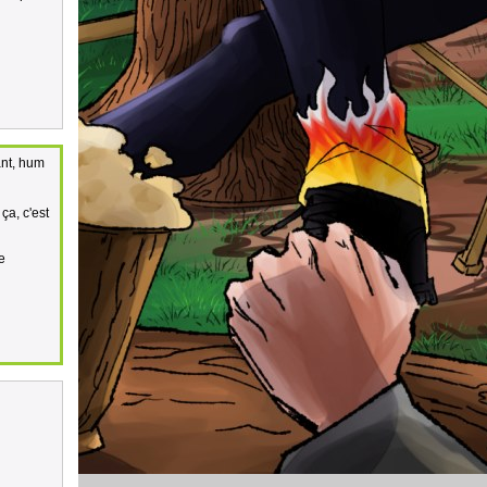
ant, hum
ça, c'est
e