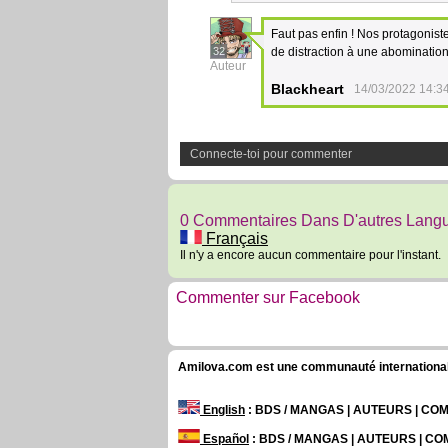
Faut pas enfin ! Nos protagonist
32
de distraction à une abomination 
Auteur
Blackheart
14/03/2022 14:3
Connecte-toi pour commenter
0 Commentaires Dans D'autres Lang
Français
Il n'y a encore aucun commentaire pour l'instant.
Commenter sur Facebook
Amilova.com est une communauté internationale 
English
: BDS / MANGAS | AUTEURS | C
Español
: BDS / MANGAS | AUTEURS | C