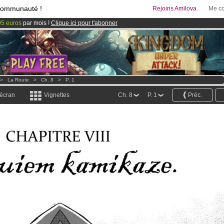
communauté !
Rejoins Amilova
Me co
95 euros
par mois !
Clique ici pour t'abonner
& Mangas
!
 lancé
!.
>
La Route
>
Ch. 8
>
P. 1
 écran
Vignettes
Ch. 8
P. 1
Préc.