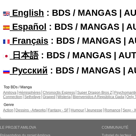
English
: BDS / MANGAS | 
Español
: BDS / MANGAS | 
Français
: BDS / MANGAS | 
日本語
: BDS / MANGAS | A
Русский
: BDS / MANGAS | 
Top BDs / Manga
Amilova
Hémisphères
Chronoctis Express
Super Dragon Bros Z
Psychomant
Connection
Sethxfaye
Graped
Wisteria
Bienvenidos A República Gada
Only 
Genre
Action
Dessins - Artworks
Fantasy - SF
Humour
Jeunesse
Romance
Sexy - 
LE PROJET AMILOVA
COMMUNAUTÉ
Présentation du projet Amilova
Tutoriel du lecteur