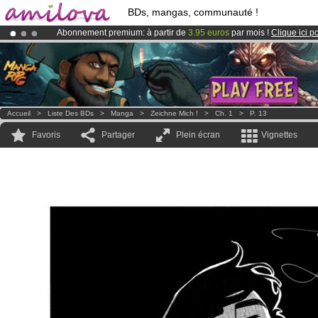
BDs, mangas, communauté !
Abonnement premium: à partir de
3.95 euros
par mois !
Clique ici p
Déjà 100000
membres
et 1000
BDs & Mangas
!
Le
Kickstarter Amilova est désormais lancé
!.
Accueil
>
Liste Des BDs
>
Manga
>
Zeichne Mich !
>
Ch. 1
>
P. 13
Favoris
Partager
Plein écran
Vignettes