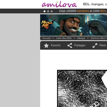
BDs, mangas, 
Déjà 100000
membres
et 1000
BDs 
Le
Kickstarter Amilova est désormais
Abonnement premium: à partir de
3.
Accueil
>
Liste Des BDs
>
Manga
>
Zeichne Mich !
Favoris
Partager
Plein