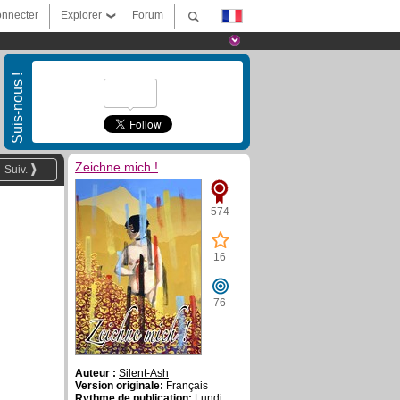
nnecter
Explorer
Forum
Suis-nous !
Zeichne mich !
Suiv.
574
16
76
Auteur :
Silent-Ash
Version originale:
Français
Rythme de publication:
Lundi,