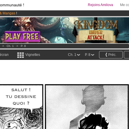
communauté !
Rejoins Amilova
Me co
& Mangas
!
 lancé
!.
95 euros
par mois !
Clique ici pour t'abonner
>
Ch. 1
>
P. 8
 écran
Vignettes
Ch. 1
P. 8
Préc.