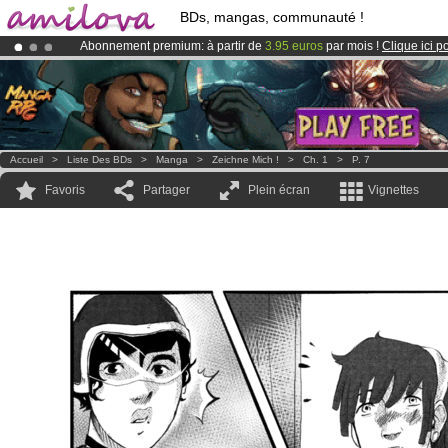
BDs, mangas, communauté !
Abonnement premium: à partir de
3.95 euros
par mois !
Clique ici p
Le
Kickstarter Amilova est désormais lancé
!.
Déjà 100000
membres
et 1000
BDs & Mangas
!
Accueil
>
Liste Des BDs
>
Manga
>
Zeichne Mich !
>
Ch. 1
>
P. 7
Favoris
Partager
Plein écran
Vignettes