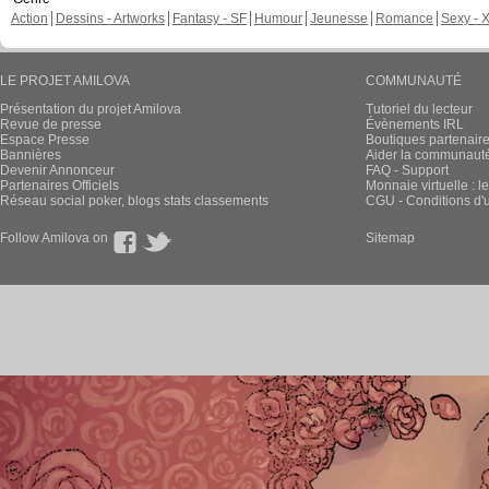
Action
Dessins - Artworks
Fantasy - SF
Humour
Jeunesse
Romance
Sexy - 
LE PROJET AMILOVA
COMMUNAUTÉ
Présentation du projet Amilova
Tutoriel du lecteur
Revue de presse
Évènements IRL
Espace Presse
Boutiques partenair
Bannières
Aider la communauté 
Devenir Annonceur
FAQ - Support
Partenaires Officiels
Monnaie virtuelle : l
Réseau social poker, blogs stats classements
CGU - Conditions d'ut
Follow Amilova on
Sitemap