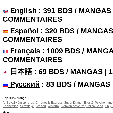
English
: 391 BDS / MANGAS 
COMMENTAIRES
Español
: 320 BDS / MANGAS 
COMMENTAIRES
Français
: 1009 BDS / MANGA
COMMENTAIRES
日本語
: 69 BDS / MANGAS |
Русский
: 83 BDS / MANGAS
Top BDs / Manga
Amilova
Hémisphères
Chronoctis Express
Super Dragon Bros Z
Psychomant
Connection
Sethxfaye
Graped
Wisteria
Bienvenidos A República Gada
Only 
Genre