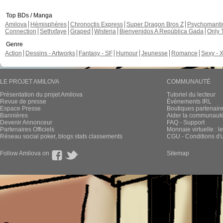
Top BDs / Manga
Amilova
Hémisphères
Chronoctis Express
Super Dragon Bros Z
Psychomant
Connection
Sethxfaye
Graped
Wisteria
Bienvenidos A República Gada
Only 
Genre
Action
Dessins - Artworks
Fantasy - SF
Humour
Jeunesse
Romance
Sexy - 
LE PROJET AMILOVA
COMMUNAUTÉ
Présentation du projet Amilova
Tutoriel du lecteur
Revue de presse
Évènements IRL
Espace Presse
Boutiques partenair
Bannières
Aider la communauté 
Devenir Annonceur
FAQ - Support
Partenaires Officiels
Monnaie virtuelle : l
Réseau social poker, blogs stats classements
CGU - Conditions d'ut
Follow Amilova on
Sitemap