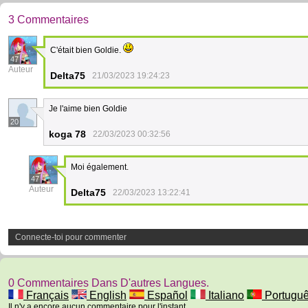
3 Commentaires
C'était bien Goldie.
47
Auteur
Delta75
21/03/2023 19:24:23
Je l'aime bien Goldie
20
koga 78
22/03/2023 00:32:56
Moi également.
47
Auteur
Delta75
22/03/2023 13:22:41
Connecte-toi pour commenter
0 Commentaires Dans D'autres Langues.
Français
English
Español
Italiano
Portugu
Il n'y a encore aucun commentaire pour l'instant.