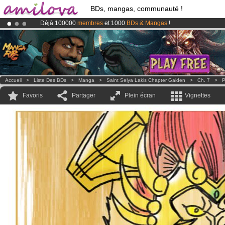
BDs, mangas, communauté !
Déjà 100000
membres
et 1000
BDs & Mangas
!
Abonnement premium: à partir de
3.95 euros
par mois !
Clique ici p
Le
Kickstarter Amilova est désormais lancé
!.
Accueil
>
Liste Des BDs
>
Manga
>
Saint Seiya Lakis Chapter Gaiden
>
Ch. 7
>
P
Favoris
Partager
Plein écran
Vignettes