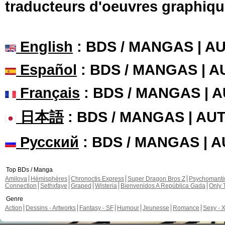
traducteurs d'oeuvres graphiqu
English
: BDS / MANGAS | 
Español
: BDS / MANGAS | 
Français
: BDS / MANGAS | 
日本語
: BDS / MANGAS | A
Русский
: BDS / MANGAS | 
Top BDs / Manga
Amilova
Hémisphères
Chronoctis Express
Super Dragon Bros Z
Psychomant
Connection
Sethxfaye
Graped
Wisteria
Bienvenidos A República Gada
Only 
Genre
Action
Dessins - Artworks
Fantasy - SF
Humour
Jeunesse
Romance
Sexy - 